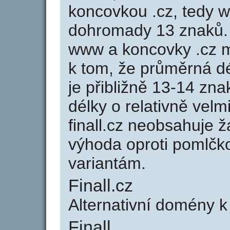
koncovkou .cz, tedy w
dohromady 13 znaků. 
www a koncovky .cz 
k tom, že průměrná d
je přibližně 13-14 zna
délky o relativně ve
finall.cz neobsahuje 
výhoda oproti poml
variantám.
Finall.cz
Alternativní domény k 
Finall