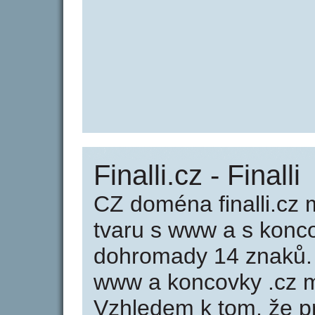
Finalli.cz - Finalli
CZ doména finalli.cz 
tvaru s www a s konc
dohromady 14 znaků. 
www a koncovky .cz m
Vzhledem k tom, že p