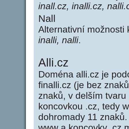
inall.cz, inalli.cz, nalli.
Nall
Alternativní možnosti 
inalli, nalli
.
Alli.cz
Doména alli.cz je p
finalli.cz (je bez znaků
znaků, v delším tvaru s
koncovkou .cz, tedy w
dohromady 11 znaků. 
www a koncovky .cz 