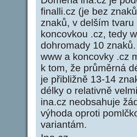
Doména ina.cz je p
finalli.cz (je bez znaků
znaků, v delším tvaru 
koncovkou .cz, tedy 
dohromady 10 znaků.
www a koncovky .cz 
k tom, že průměrná d
je přibližně 13-14 zna
délky o relativně ve
ina.cz neobsahuje žá
výhoda oproti poml
variantám.