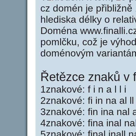
cz domén je přibližně
hlediska délky o rela
Doména www.finalli.c
pomlčku, což je výho
doménovým variantá
Řetězce znaků v fi
1znakové: f i n a l l i
2znakové: fi in na al ll 
3znakové: fin ina nal all
4znakové: fina inal nall
5znakové: final inall na