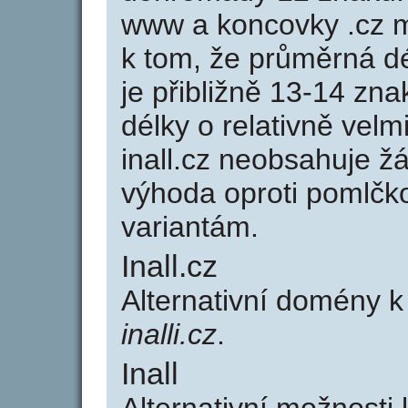
www a koncovky .cz 
k tom, že průměrná d
je přibližně 13-14 zna
délky o relativně ve
inall.cz neobsahuje ž
výhoda oproti poml
variantám.
Inall.cz
Alternativní domény k
inalli.cz
.
Inall