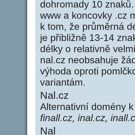
dohromady 10 znaků.
www a koncovky .cz 
k tom, že průměrná d
je přibližně 13-14 zna
délky o relativně ve
nal.cz neobsahuje žá
výhoda oproti poml
variantám.
Nal.cz
Alternativní domény 
finall.cz, inal.cz, inall.
Nal