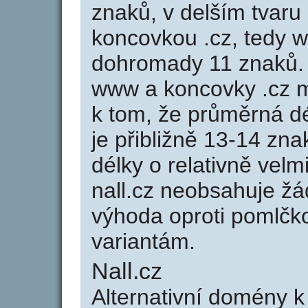
znaků, v delším tvaru 
koncovkou .cz, tedy w
dohromady 11 znaků.
www a koncovky .cz 
k tom, že průměrná d
je přibližně 13-14 zna
délky o relativně ve
nall.cz neobsahuje žá
výhoda oproti poml
variantám.
Nall.cz
Alternativní domény k