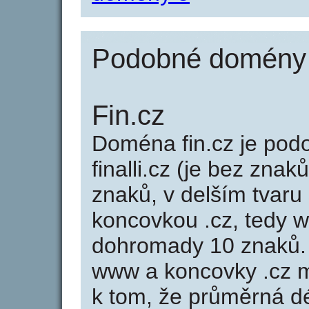
Podobné domény ja
Fin.cz
Doména fin.cz je po
finalli.cz (je bez znak
znaků, v delším tvaru 
koncovkou .cz, tedy w
dohromady 10 znaků.
www a koncovky .cz 
k tom, že průměrná d