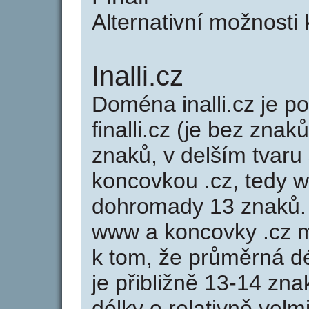
Alternativní možnosti k
Inalli.cz
Doména inalli.cz je
finalli.cz (je bez znaků
znaků, v delším tvaru s
koncovkou .cz, tedy w
dohromady 13 znaků. 
www a koncovky .cz 
k tom, že průměrná d
je přibližně 13-14 zna
délky o relativně ve