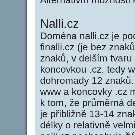
Alternativní možnosti 
Nalli.cz
Doména nalli.cz je 
finalli.cz (je bez znaků
znaků, v delším tvaru s
koncovkou .cz, tedy w
dohromady 12 znaků. 
www a koncovky .cz 
k tom, že průměrná d
je přibližně 13-14 zna
délky o relativně ve