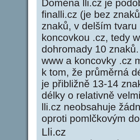
Doména lli.cz je po
finalli.cz (je bez znak
znaků, v delším tvaru s
koncovkou .cz, tedy w
dohromady 10 znaků. 
www a koncovky .cz 
k tom, že průměrná d
je přibližně 13-14 zna
délky o relativně ve
lli.cz neobsahuje žád
oproti pomlčkovým d
Lli.cz