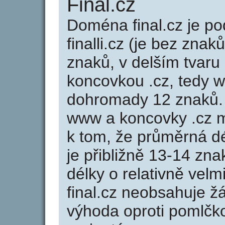
Final.cz
Doména final.cz je 
finalli.cz (je bez znak
znaků, v delším tvaru s
koncovkou .cz, tedy w
dohromady 12 znaků.
www a koncovky .cz 
k tom, že průměrná d
je přibližně 13-14 zna
délky o relativně ve
final.cz neobsahuje ž
výhoda oproti poml