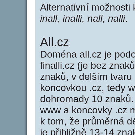
Alternativní možnosti
inall, inalli, nall, nalli
.
All.cz
Doména all.cz je po
finalli.cz (je bez znaků
znaků, v delším tvaru s
koncovkou .cz, tedy w
dohromady 10 znaků. 
www a koncovky .cz 
k tom, že průměrná d
je přibližně 13-14 zna