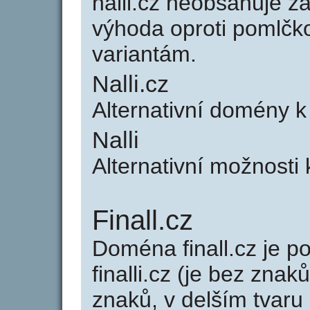
nalli.cz neobsahuje ž
výhoda oproti poml
variantám.
Nalli.cz
Alternativní domény k
Nalli
Alternativní možnosti 
Finall.cz
Doména finall.cz je
finalli.cz (je bez znak
znaků, v delším tvaru s