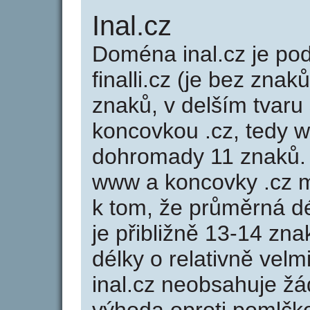
Inal.cz
Doména inal.cz je p
finalli.cz (je bez znaků
znaků, v delším tvaru 
koncovkou .cz, tedy w
dohromady 11 znaků.
www a koncovky .cz 
k tom, že průměrná d
je přibližně 13-14 zna
délky o relativně ve
inal.cz neobsahuje žá