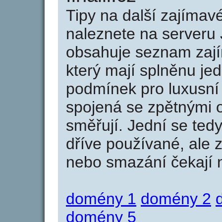
Tipy na další zajíma
naleznete na serveru 
obsahuje seznam zaj
který mají splněnu jed
podmínek pro luxusní 
spojená se zpětnými 
směřují. Jední se tedy
dříve používané, ale 
nebo smazání čekají na
domény 1
domény 2
domény 5