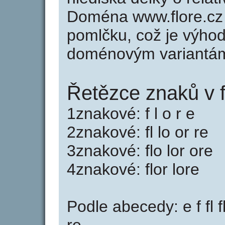
Doména www.flore.cz
pomlčku, což je výho
doménovým variantá
Řetězce znaků v f
1znakové: f l o r e
2znakové: fl lo or re
3znakové: flo lor ore
4znakové: flor lore
Podle abecedy: e f fl flo