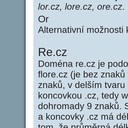
lor.cz, lore.cz, ore.cz
.
Or
Alternativní možnosti
Re.cz
Doména re.cz je po
flore.cz (je bez znaků
znaků, v delším tvaru 
koncovkou .cz, tedy 
dohromady 9 znaků.
a koncovky .cz má dé
tom, že průměrná dél