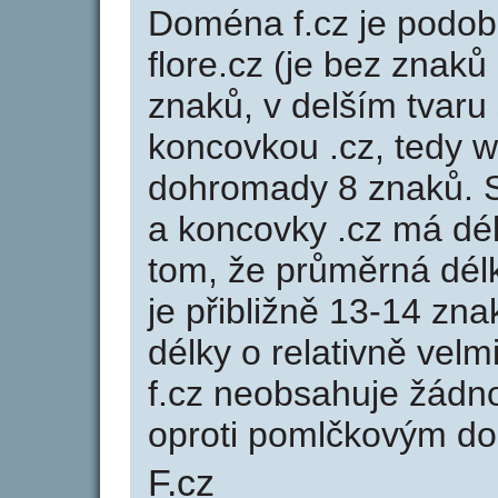
Doména f.cz je pod
flore.cz (je bez znaků
znaků, v delším tvaru 
koncovkou .cz, tedy 
dohromady 8 znaků. 
a koncovky .cz má dé
tom, že průměrná dél
je přibližně 13-14 zna
délky o relativně ve
f.cz neobsahuje žádn
oproti pomlčkovým d
F.cz