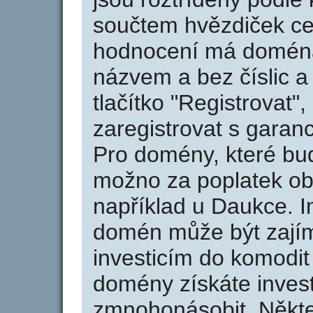
součtem hvězdiček ce
hodnocení má doména 
názvem a bez číslic a
tlačítko "Registrovat
zaregistrovat s garan
Pro domény, které bud
možno za poplatek obj
například u Daukce. I
domén může být zajím
investicím do komodit 
domény získáte invest
zmnohonásobit. Někte