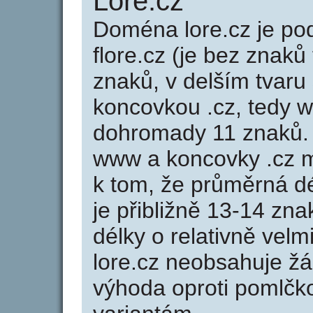
Lore.cz
Doména lore.cz je 
flore.cz (je bez znaků
znaků, v delším tvaru 
koncovkou .cz, tedy 
dohromady 11 znaků.
www a koncovky .cz 
k tom, že průměrná d
je přibližně 13-14 zna
délky o relativně ve
lore.cz neobsahuje ž
výhoda oproti poml