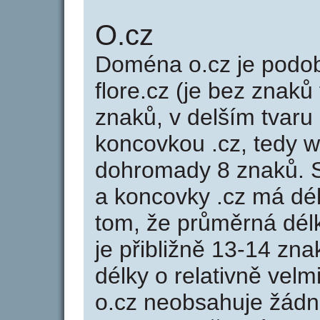
O.cz
Doména o.cz je pod
flore.cz (je bez znaků
znaků, v delším tvaru 
koncovkou .cz, tedy 
dohromady 8 znaků.
a koncovky .cz má dé
tom, že průměrná dél
je přibližně 13-14 zna
délky o relativně ve
o.cz neobsahuje žádn