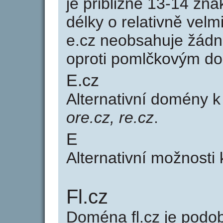
je přibližně 13-14 zna
délky o relativně ve
e.cz neobsahuje žádn
oproti pomlčkovým d
E.cz
Alternativní domény 
ore.cz, re.cz
.
E
Alternativní možnosti
Fl.cz
Doména fl.cz je pod