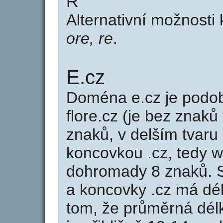
R
Alternativní možnosti 
ore, re
.
E.cz
Doména e.cz je pod
flore.cz (je bez znaků
znaků, v delším tvaru 
koncovkou .cz, tedy 
dohromady 8 znaků. 
a koncovky .cz má dé
tom, že průměrná dél