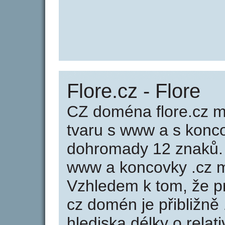
Flore.cz - Flore
CZ doména flore.cz m
tvaru s www a s konc
dohromady 12 znaků.
www a koncovky .cz m
Vzhledem k tom, že p
cz domén je přibližně
hlediska délky o rela