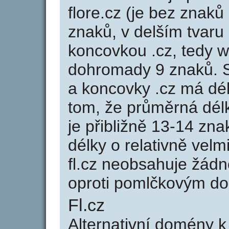
flore.cz (je bez znaků
znaků, v delším tvaru s
koncovkou .cz, tedy w
dohromady 9 znaků. 
a koncovky .cz má dé
tom, že průměrná dél
je přibližně 13-14 zna
délky o relativně ve
fl.cz neobsahuje žád
oproti pomlčkovým d
Fl.cz
Alternativní domény k