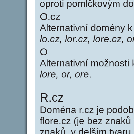
oproti pomlčkovým d
O.cz
Alternativní domény 
lo.cz, lor.cz, lore.cz, o
O
Alternativní možnosti
lore, or, ore
.
R.cz
Doména r.cz je pod
flore.cz (je bez znaků
znaků, v delším tvaru 