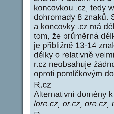
koncovkou .cz, tedy 
dohromady 8 znaků. 
a koncovky .cz má dé
tom, že průměrná dél
je přibližně 13-14 zna
délky o relativně ve
r.cz neobsahuje žádn
oproti pomlčkovým d
R.cz
Alternativní domény 
lore.cz, or.cz, ore.cz, 