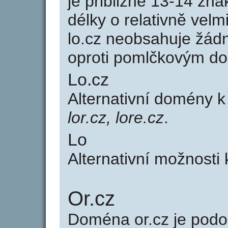
je přibližně 13-14 zna
délky o relativně ve
lo.cz neobsahuje žád
oproti pomlčkovým d
Lo.cz
Alternativní domény 
lor.cz, lore.cz
.
Lo
Alternativní možnosti 
Or.cz
Doména or.cz je po