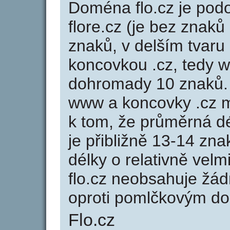
Doména flo.cz je po
flore.cz (je bez znaků
znaků, v delším tvaru 
koncovkou .cz, tedy w
dohromady 10 znaků.
www a koncovky .cz 
k tom, že průměrná d
je přibližně 13-14 zna
délky o relativně ve
flo.cz neobsahuje žá
oproti pomlčkovým d
Flo.cz