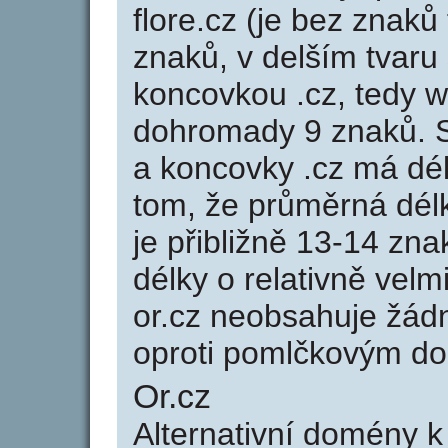
flore.cz (je bez znaků
znaků, v delším tvaru 
koncovkou .cz, tedy 
dohromady 9 znaků. 
a koncovky .cz má dé
tom, že průměrná dél
je přibližně 13-14 zna
délky o relativně ve
or.cz neobsahuje žád
oproti pomlčkovým d
Or.cz
Alternativní domény 