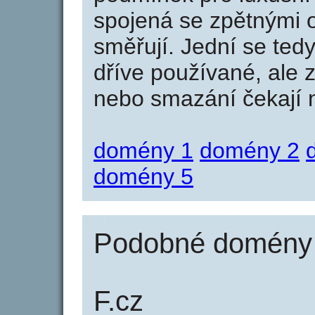
spojená se zpětnými 
směřují. Jední se tedy
dříve používané, ale 
nebo smazání čekají na
domény 1
domény 2
domény 5
Podobné domény j
F.cz