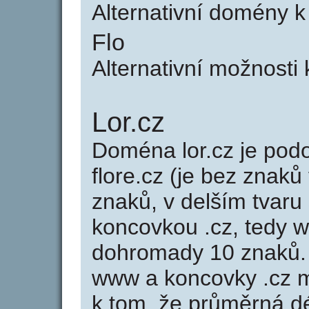
Alternativní domény k
Flo
Alternativní možnosti 
Lor.cz
Doména lor.cz je po
flore.cz (je bez znaků
znaků, v delším tvaru 
koncovkou .cz, tedy w
dohromady 10 znaků.
www a koncovky .cz 
k tom, že průměrná d