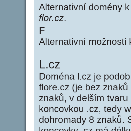
Alternativní domény 
flor.cz
.
F
Alternativní možnosti 
L.cz
Doména l.cz je pod
flore.cz (je bez znaků
znaků, v delším tvaru 
koncovkou .cz, tedy 
dohromady 8 znaků. 
koncovky .cz má délk