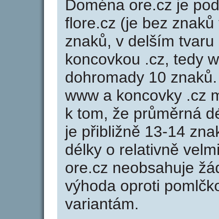
Doména ore.cz je p
flore.cz (je bez znaků
znaků, v delším tvaru 
koncovkou .cz, tedy 
dohromady 10 znaků.
www a koncovky .cz 
k tom, že průměrná d
je přibližně 13-14 zna
délky o relativně ve
ore.cz neobsahuje žá
výhoda oproti poml
variantám.