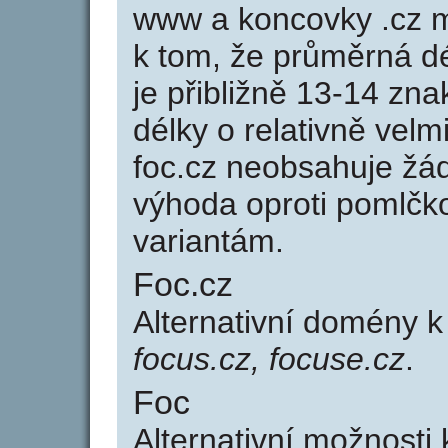
www a koncovky .cz 
k tom, že průměrná d
je přibližně 13-14 zna
délky o relativně ve
foc.cz neobsahuje žá
výhoda oproti poml
variantám.
Foc.cz
Alternativní domény 
focus.cz, focuse.cz
.
Foc
Alternativní možnosti