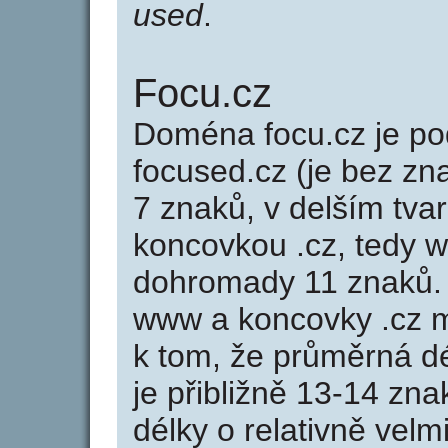
used
.
Focu.cz
Doména focu.cz je 
focused.cz (je bez zn
7 znaků, v delším tvar
koncovkou .cz, tedy 
dohromady 11 znaků.
www a koncovky .cz 
k tom, že průměrná d
je přibližně 13-14 zna
délky o relativně ve