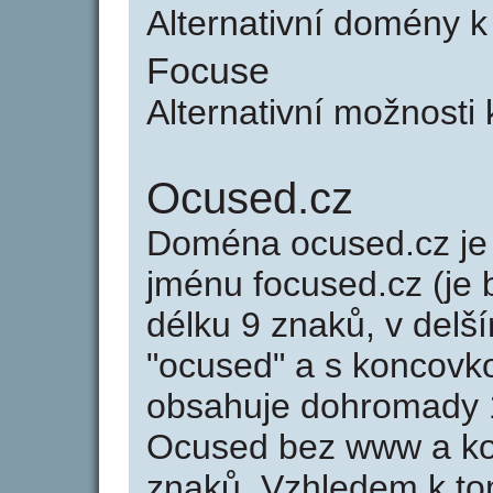
Alternativní domény k
Focuse
Alternativní možnosti 
Ocused.cz
Doména ocused.cz j
jménu focused.cz (je 
délku 9 znaků, v delší
"ocused" a s koncovk
obsahuje dohromady 
Ocused bez www a ko
znaků. Vzhledem k to