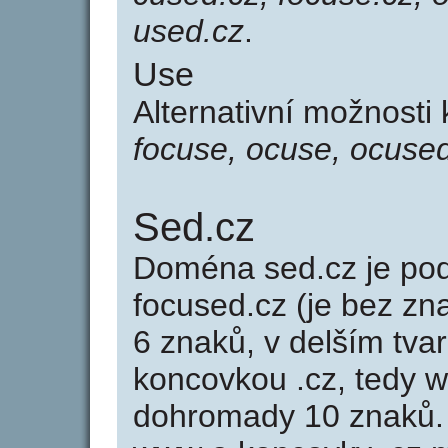
used.cz
.
Use
Alternativní možnosti
focuse, ocuse, ocuse
Sed.cz
Doména sed.cz je p
focused.cz (je bez zn
6 znaků, v delším tvar
koncovkou .cz, tedy 
dohromady 10 znaků.