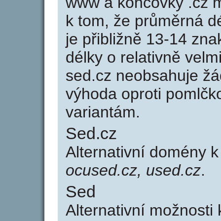
www a koncovky .cz 
k tom, že průměrná d
je přibližně 13-14 zna
délky o relativně ve
sed.cz neobsahuje žá
výhoda oproti poml
variantám.
Sed.cz
Alternativní domény 
ocused.cz, used.cz
.
Sed
Alternativní možnosti