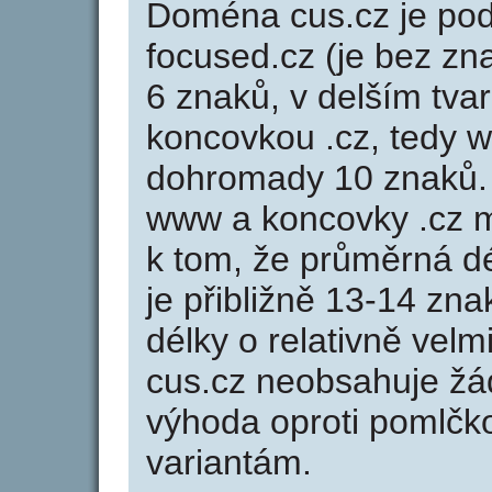
Doména cus.cz je p
focused.cz (je bez zn
6 znaků, v delším tvar
koncovkou .cz, tedy 
dohromady 10 znaků.
www a koncovky .cz 
k tom, že průměrná d
je přibližně 13-14 zna
délky o relativně ve
cus.cz neobsahuje žá
výhoda oproti poml
variantám.