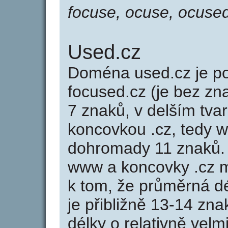
focuse, ocuse, ocuse
Used.cz
Doména used.cz je 
focused.cz (je bez zn
7 znaků, v delším tvar
koncovkou .cz, tedy 
dohromady 11 znaků.
www a koncovky .cz 
k tom, že průměrná d
je přibližně 13-14 zna
délky o relativně ve