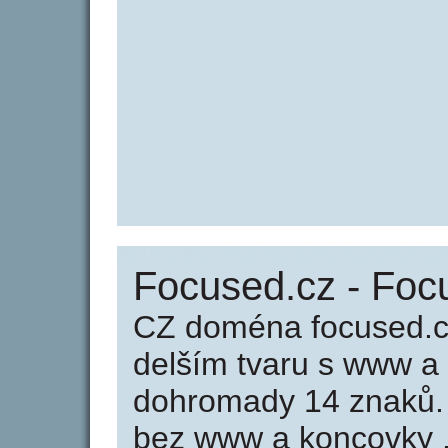
Focused.cz - Foc
CZ doména focused.c
delším tvaru s www a
dohromady 14 znaků.
bez www a koncovky .