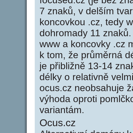
focused.cz (je bez zn
7 znaků, v delším tvar
koncovkou .cz, tedy 
dohromady 11 znaků.
www a koncovky .cz 
k tom, že průměrná d
je přibližně 13-14 zna
délky o relativně ve
ocus.cz neobsahuje ž
výhoda oproti poml
variantám.
Ocus.cz