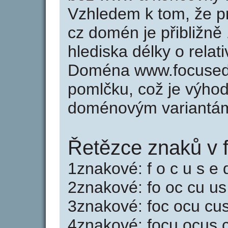
Vzhledem k tom, že p
cz domén je přibližně
hlediska délky o rela
Doména www.focused
pomlčku, což je výho
doménovým variantá
Řetězce znaků v 
1znakové: f o c u s e 
2znakové: fo oc cu us
3znakové: foc ocu cu
4znakové: focu ocus 