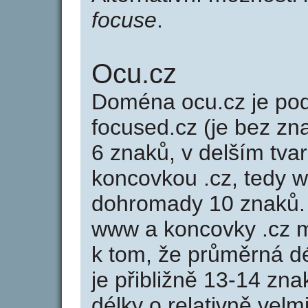
focuse
.
Ocu.cz
Doména ocu.cz je p
focused.cz (je bez zn
6 znaků, v delším tvar
koncovkou .cz, tedy 
dohromady 10 znaků.
www a koncovky .cz 
k tom, že průměrná d
je přibližně 13-14 zna
délky o relativně ve