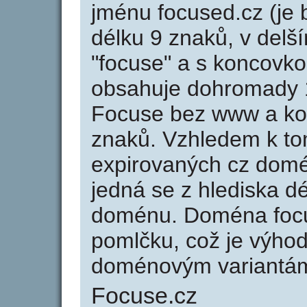
jménu focused.cz (je
délku 9 znaků, v delší
"focuse" a s koncovko
obsahuje dohromady 
Focuse bez www a ko
znaků. Vzhledem k to
expirovaných cz domén
jedná se z hlediska dé
doménu. Doména focu
pomlčku, což je výho
doménovým variantá
Focuse.cz