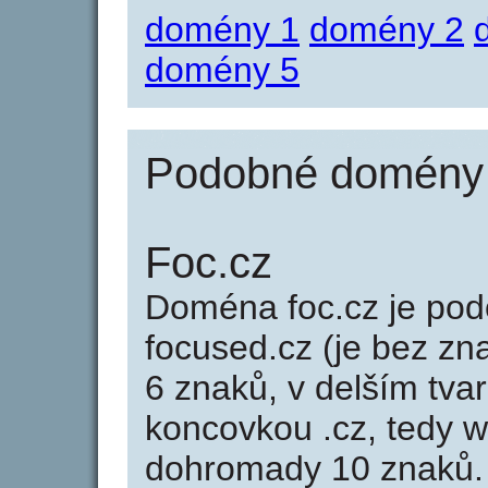
domény 1
domény 2
domény 5
Podobné domény 
Foc.cz
Doména foc.cz je p
focused.cz (je bez zn
6 znaků, v delším tvar
koncovkou .cz, tedy 
dohromady 10 znaků.