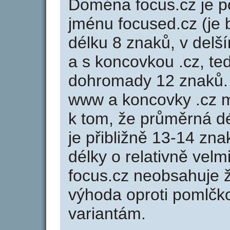
Doména focus.cz je
jménu focused.cz (je
délku 8 znaků, v delší
a s koncovkou .cz, t
dohromady 12 znaků.
www a koncovky .cz 
k tom, že průměrná d
je přibližně 13-14 zna
délky o relativně ve
focus.cz neobsahuje 
výhoda oproti poml
variantám.