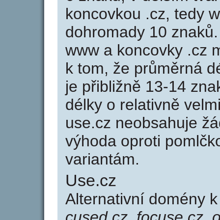
koncovkou .cz, tedy 
dohromady 10 znaků.
www a koncovky .cz 
k tom, že průměrná d
je přibližně 13-14 zna
délky o relativně ve
use.cz neobsahuje žá
výhoda oproti poml
variantám.
Use.cz
Alternativní domény 
cused.cz, focuse.cz, 