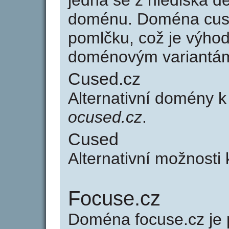
jedná se z hlediska dé
doménu. Doména cus
pomlčku, což je výho
doménovým variantá
Cused.cz
Alternativní domény 
ocused.cz
.
Cused
Alternativní možnosti
Focuse.cz
Doména focuse.cz j