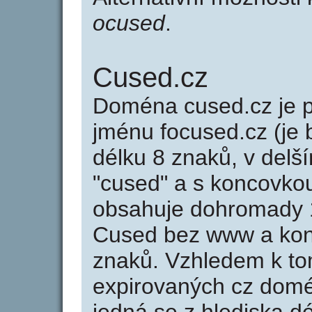
ocused
.
Cused.cz
Doména cused.cz je
jménu focused.cz (je 
délku 8 znaků, v delší
"cused" a s koncovko
obsahuje dohromady 
Cused bez www a kon
znaků. Vzhledem k to
expirovaných cz domén