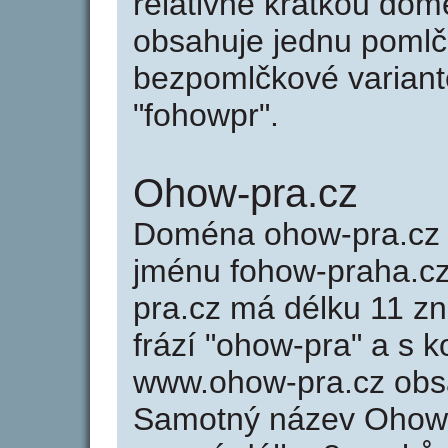
relativně krátkou do
obsahuje jednu pomlčk
bezpomlčkové variantě
"fohowpr".
Ohow-pra.cz
Doména ohow-pra.cz
jménu fohow-praha.cz
pra.cz má délku 11 zn
frází "ohow-pra" a s 
www.ohow-pra.cz obs
Samotný název Ohow