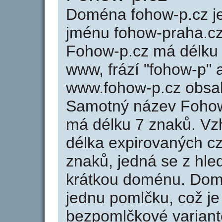
Doména fohow-p.cz 
jménu fohow-praha.cz 
Fohow-p.cz má délku 
www, frází "fohow-p" 
www.fohow-p.cz obsa
Samotný název Fohow
má délku 7 znaků. Vz
délka expirovaných cz
znaků, jedná se z hled
krátkou doménu. Dom
jednu pomlčku, což je
bezpomlčkové variantě