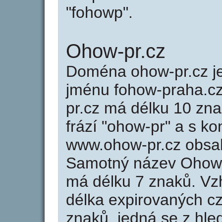
"fohowp".
Ohow-pr.cz
Doména ohow-pr.cz 
jménu fohow-praha.cz
pr.cz má délku 10 zna
frází "ohow-pr" a s ko
www.ohow-pr.cz obsa
Samotný název Ohow-
má délku 7 znaků. Vz
délka expirovaných cz
znaků, jedná se z hled