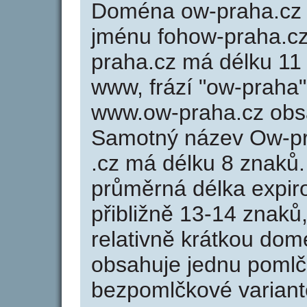
Doména ow-praha.cz
jménu fohow-praha.cz
praha.cz má délku 11 
www, frází "ow-praha"
www.ow-praha.cz obs
Samotný název Ow-p
.cz má délku 8 znaků
průměrná délka expir
přibližně 13-14 znaků,
relativně krátkou do
obsahuje jednu pomlčk
bezpomlčkové variant