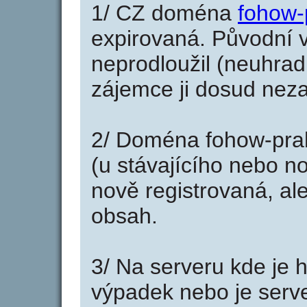
1/ CZ doména
fohow-
expirovaná. Původní v
neprodloužil (neuhradi
zájemce ji dosud neza
2/ Doména fohow-pra
(u stávajícího nebo n
nově registrovaná, al
obsah.
3/ Na serveru kde je 
výpadek nebo je serve