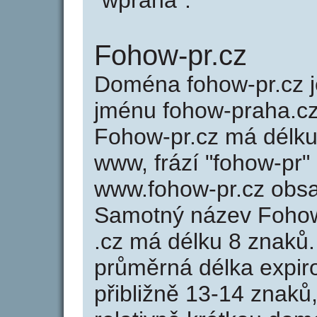
"wpraha".
Fohow-pr.cz
Doména fohow-pr.cz
jménu fohow-praha.cz
Fohow-pr.cz má délku 
www, frází "fohow-pr"
www.fohow-pr.cz obs
Samotný název Fohow
.cz má délku 8 znaků
průměrná délka expir
přibližně 13-14 znaků,