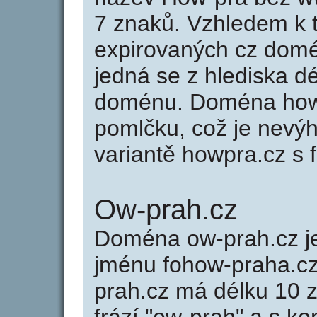
7 znaků. Vzhledem k 
expirovaných cz domén
jedná se z hlediska dé
doménu. Doména how-
pomlčku, což je nevý
variantě howpra.cz s f
Ow-prah.cz
Doména ow-prah.cz 
jménu fohow-praha.cz
prah.cz má délku 10 z