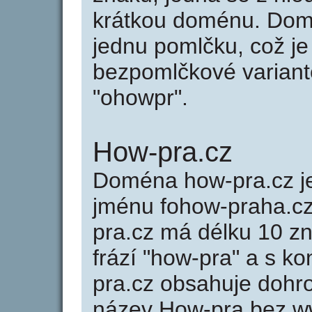
krátkou doménu. Dom
jednu pomlčku, což je
bezpomlčkové variantě
"ohowpr".
How-pra.cz
Doména how-pra.cz 
jménu fohow-praha.cz
pra.cz má délku 10 zn
frází "how-pra" a s k
pra.cz obsahuje doh
název How-pra bez w