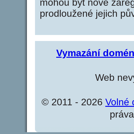
mohou být nově zareg
prodloužené jejich pův
Vymazání domén
Web nevy
© 2011 - 2026
Volné 
práva