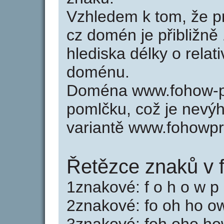
Vzhledem k tom, že p
cz domén je přibližně
hlediska délky o relat
doménu.
Doména www.fohow-pr
pomlčku, což je nevý
variantě www.fohowp
Řetězce znaků v 
1znakové: f o h o w p 
2znakové: fo oh ho ow