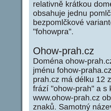
relativně krátkou do
obsahuje jednu pomlčk
bezpomlčkové variantě
"fohowpra".
Ohow-prah.cz
Doména ohow-prah.c
jménu fohow-praha.cz
prah.cz má délku 12 z
frází "ohow-prah" a s
www.ohow-prah.cz ob
znaků. Samotný náze