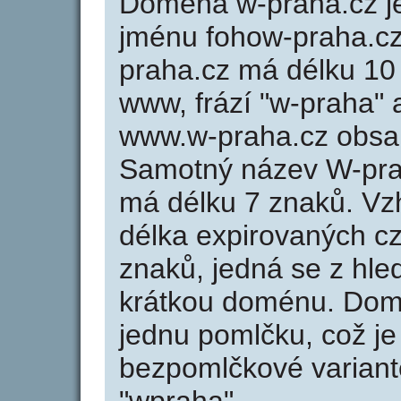
Doména w-praha.cz 
jménu fohow-praha.cz 
praha.cz má délku 10 
www, frází "w-praha" 
www.w-praha.cz obsa
Samotný název W-pra
má délku 7 znaků. Vz
délka expirovaných cz
znaků, jedná se z hled
krátkou doménu. Dom
jednu pomlčku, což je
bezpomlčkové variantě