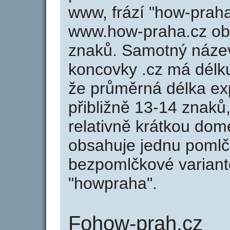
www, frází "how-praha
www.how-praha.cz ob
znaků. Samotný náze
koncovky .cz má délk
že průměrná délka ex
přibližně 13-14 znaků,
relativně krátkou do
obsahuje jednu pomlčk
bezpomlčkové variant
"howpraha".
Fohow-prah.cz