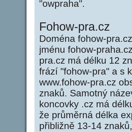
"owpraha".
Fohow-pra.cz
Doména fohow-pra.c
jménu fohow-praha.cz
pra.cz má délku 12 zn
frází "fohow-pra" a s 
www.fohow-pra.cz ob
znaků. Samotný náze
koncovky .cz má délk
že průměrná délka ex
přibližně 13-14 znaků,