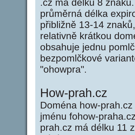
.cz má délku 8 znaků
průměrná délka expir
přibližně 13-14 znaků,
relativně krátkou do
obsahuje jednu pomlčk
bezpomlčkové variant
"ohowpra".
How-prah.cz
Doména how-prah.cz
jménu fohow-praha.cz
prah.cz má délku 11 z