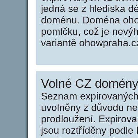
jedná se z hlediska dé
doménu. Doména ohow
pomlčku, což je nevý
variantě ohowpraha.cz
Volné CZ domény 
Seznam expirovaných 
uvolněny z důvodu neu
prodloužení. Expirov
jsou roztříděny podle k