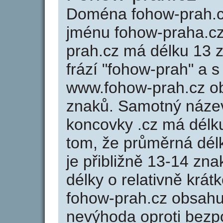
Doména fohow-prah.
jménu fohow-praha.cz
prah.cz má délku 13 z
frází "fohow-prah" a s
www.fohow-prah.cz o
znaků. Samotný náze
koncovky .cz má délk
tom, že průměrná dél
je přibližně 13-14 zna
délky o relativně kr
fohow-prah.cz obsahu
nevýhoda oproti bezp