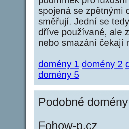
podmínek pro luxusní 
spojená se zpětnými 
směřují. Jední se tedy
dříve používané, ale 
nebo smazání čekají na
domény 1
domény 2
domény 5
Podobné domény 
Fohow-p.cz