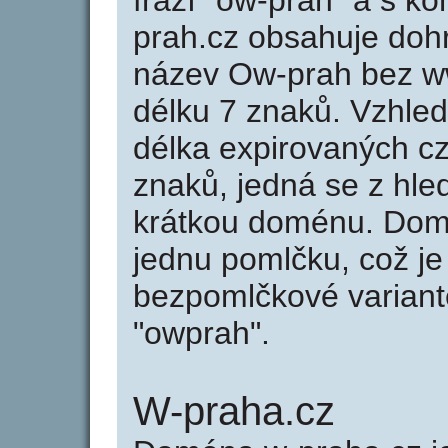
frází "ow-prah" a s k
prah.cz obsahuje do
název Ow-prah bez w
délku 7 znaků. Vzhle
délka expirovaných cz
znaků, jedná se z hled
krátkou doménu. Dom
jednu pomlčku, což je
bezpomlčkové variantě
"owprah".
W-praha.cz