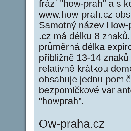
frází "how-prah" a s 
www.how-prah.cz obs
Samotný název How-
.cz má délku 8 znaků
průměrná délka expir
přibližně 13-14 znaků,
relativně krátkou do
obsahuje jednu pomlčk
bezpomlčkové variant
"howprah".
Ow-praha.cz