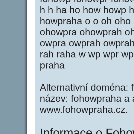
h h ha ho how howp 
howpraha o o oh oho
ohowpra ohowprah o
owpra owprah owpraha
rah raha w wp wpr w
praha
Alternativní doména: 
název: fohowpraha a a
www.fohowpraha.cz.
Informace o Foho