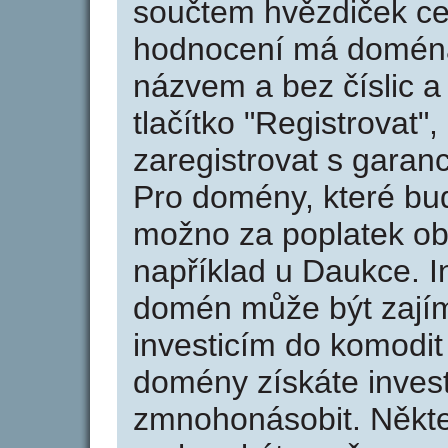
součtem hvězdiček ce
hodnocení má doména 
názvem a bez číslic a
tlačítko "Registrovat
zaregistrovat s garan
Pro domény, které bud
možno za poplatek obj
například u Daukce. I
domén může být zajím
investicím do komodit 
domény získáte invest
zmnohonásobit. Někte