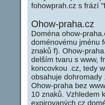
fohowprah.cz s frází 
Ohow-praha.cz
Doména ohow-praha.c
doménovému jménu fo
znaků f). Ohow-praha
delším tvaru s www, f
koncovkou .cz, tedy 
obsahuje dohromady 
Ohow-praha bez www 
10 znaků. Vzhledem k
expirovaných cz domén