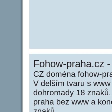
Fohow-praha.cz 
CZ doména fohow-pra
V delším tvaru s www
dohromady 18 znaků.
praha bez www a konc
znaků.