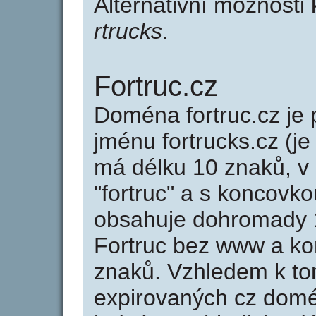
Alternativní možnosti
rtrucks
.
Fortruc.cz
Doména fortruc.cz j
jménu fortrucks.cz (je
má délku 10 znaků, v 
"fortruc" a s koncovko
obsahuje dohromady 
Fortruc bez www a ko
znaků. Vzhledem k to
expirovaných cz domén