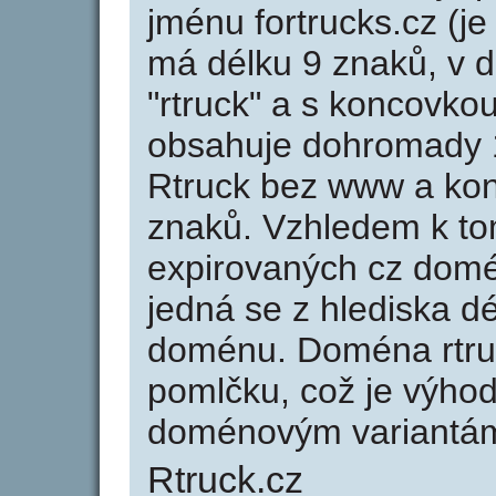
jménu fortrucks.cz (je
má délku 9 znaků, v d
"rtruck" a s koncovkou
obsahuje dohromady 
Rtruck bez www a kon
znaků. Vzhledem k to
expirovaných cz domén
jedná se z hlediska dé
doménu. Doména rtru
pomlčku, což je výho
doménovým variantá
Rtruck.cz