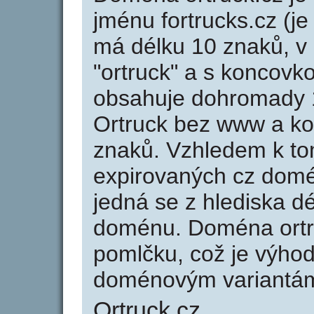
jménu fortrucks.cz (je
má délku 10 znaků, v 
"ortruck" a s koncovk
obsahuje dohromady 
Ortruck bez www a ko
znaků. Vzhledem k to
expirovaných cz domén
jedná se z hlediska dé
doménu. Doména ortr
pomlčku, což je výho
doménovým variantá
Ortruck.cz