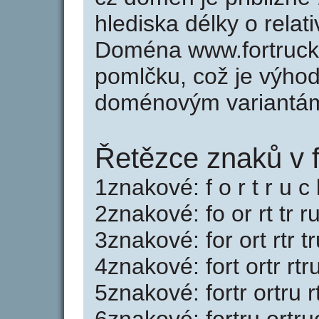
hlediska délky o rela
Doména www.fortruck
pomlčku, což je výho
doménovým variantá
Řetězce znaků v f
1znakové: f o r t r u c 
2znakové: fo or rt tr r
3znakové: for ort rtr t
4znakové: fort ortr rtr
5znakové: fortr ortru r