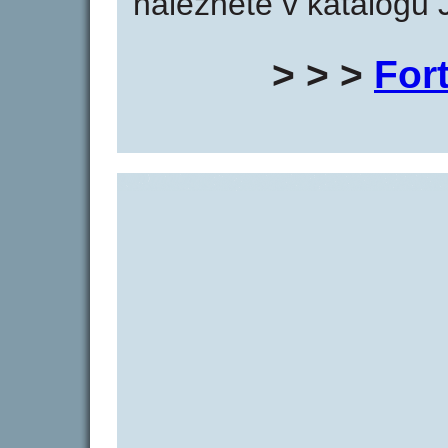
naleznete v katalogu 
> > >
For