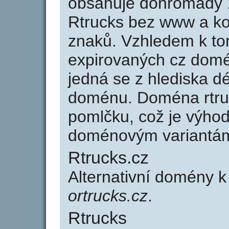
obsahuje dohromady 
Rtrucks bez www a ko
znaků. Vzhledem k to
expirovaných cz domén
jedná se z hlediska dé
doménu. Doména rtru
pomlčku, což je výho
doménovým variantá
Rtrucks.cz
Alternativní domény k
ortrucks.cz
.
Rtrucks