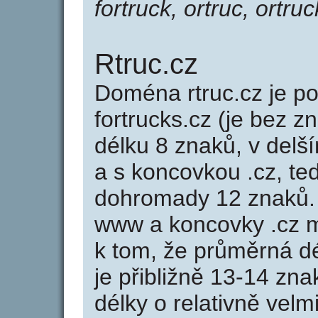
fortruck, ortruc, ortruc
Rtruc.cz
Doména rtruc.cz je 
fortrucks.cz (je bez z
délku 8 znaků, v delší
a s koncovkou .cz, te
dohromady 12 znaků.
www a koncovky .cz 
k tom, že průměrná d
je přibližně 13-14 zna
délky o relativně ve