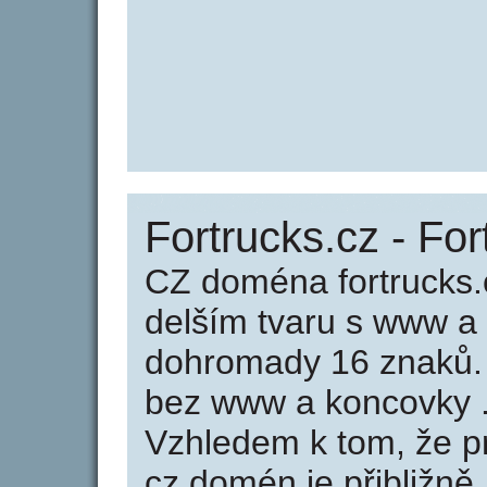
Fortrucks.cz - For
CZ doména fortrucks.
delším tvaru s www a
dohromady 16 znaků.
bez www a koncovky .
Vzhledem k tom, že p
cz domén je přibližně