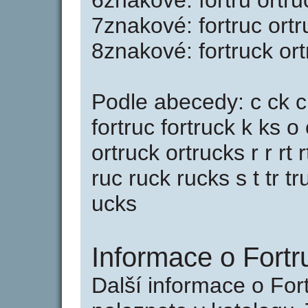
6znakové: fortru ortru
7znakové: fortruc ortr
8znakové: fortruck or
Podle abecedy: c ck cks 
fortruc fortruck k ks o 
ortruck ortrucks r r rt r
ruc ruck rucks s t tr t
ucks
Informace o Fortr
Další informace o For