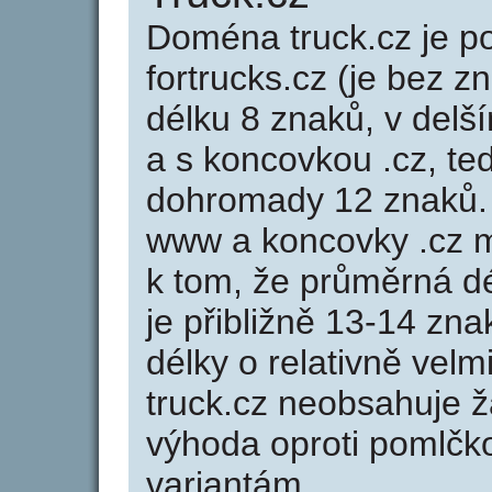
Doména truck.cz je
fortrucks.cz (je bez z
délku 8 znaků, v delší
a s koncovkou .cz, te
dohromady 12 znaků.
www a koncovky .cz 
k tom, že průměrná d
je přibližně 13-14 zna
délky o relativně ve
truck.cz neobsahuje 
výhoda oproti poml
variantám.