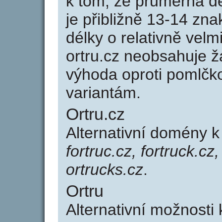
k tom, že průměrná d
je přibližně 13-14 zna
délky o relativně ve
ortru.cz neobsahuje ž
výhoda oproti poml
variantám.
Ortru.cz
Alternativní domény 
fortruc.cz, fortruck.cz,
ortrucks.cz
.
Ortru
Alternativní možnosti 