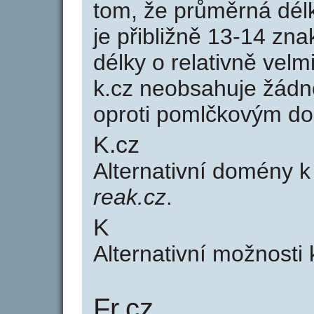
tom, že průměrná dél
je přibližně 13-14 zna
délky o relativně ve
k.cz neobsahuje žádn
oproti pomlčkovým d
K.cz
Alternativní domény 
reak.cz
.
K
Alternativní možnosti
Fr.cz