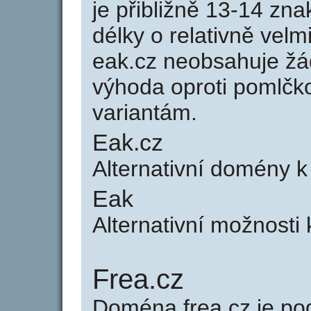
je přibližně 13-14 zna
délky o relativně ve
eak.cz neobsahuje žá
výhoda oproti poml
variantám.
Eak.cz
Alternativní domény 
Eak
Alternativní možnosti
Frea.cz
Doména frea.cz je 