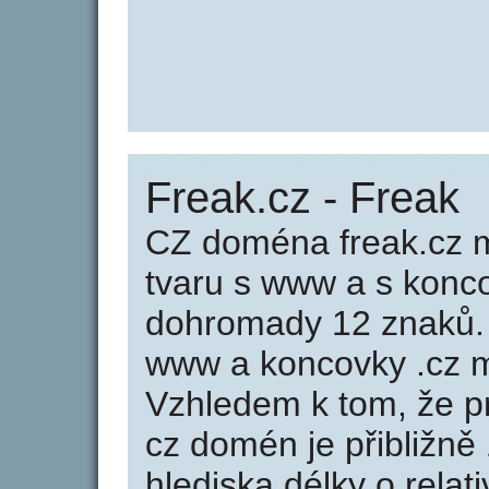
Freak.cz - Freak
CZ doména freak.cz m
tvaru s www a s konc
dohromady 12 znaků.
www a koncovky .cz m
Vzhledem k tom, že p
cz domén je přibližně
hlediska délky o rela