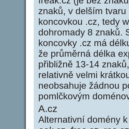
freak.cz (je bez znaků
znaků, v delším tvaru 
koncovkou .cz, tedy 
dohromady 8 znaků. 
koncovky .cz má délk
že průměrná délka ex
přibližně 13-14 znaků,
relativně velmi krát
neobsahuje žádnou po
pomlčkovým doménov
A.cz
Alternativní domény 