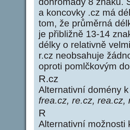
dohromady 8 znaků. 
a koncovky .cz má dé
tom, že průměrná dél
je přibližně 13-14 zna
délky o relativně ve
r.cz neobsahuje žádn
oproti pomlčkovým d
R.cz
Alternativní domény 
frea.cz, re.cz, rea.cz,
R
Alternativní možnosti 