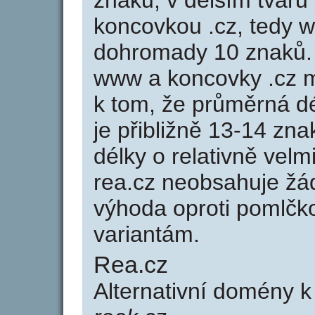
znaků, v delším tvaru 
koncovkou .cz, tedy 
dohromady 10 znaků.
www a koncovky .cz 
k tom, že průměrná d
je přibližně 13-14 zna
délky o relativně ve
rea.cz neobsahuje žá
výhoda oproti poml
variantám.
Rea.cz
Alternativní domény 