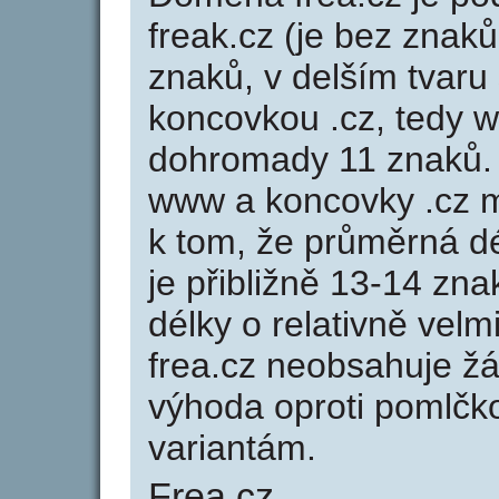
freak.cz (je bez znaků
znaků, v delším tvaru 
koncovkou .cz, tedy 
dohromady 11 znaků.
www a koncovky .cz 
k tom, že průměrná d
je přibližně 13-14 zna
délky o relativně ve
frea.cz neobsahuje ž
výhoda oproti poml
variantám.
Frea.cz