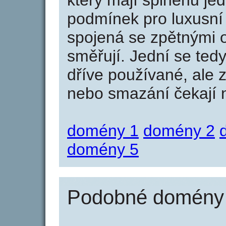
který mají splněnu jed
podmínek pro luxusní 
spojená se zpětnými 
směřují. Jední se tedy
dříve používané, ale 
nebo smazání čekají na
domény 1
domény 2
domény 5
Podobné domény j