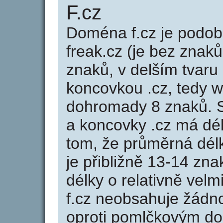
F.cz
Doména f.cz je pod
freak.cz (je bez znaků
znaků, v delším tvaru 
koncovkou .cz, tedy 
dohromady 8 znaků. 
a koncovky .cz má dé
tom, že průměrná dél
je přibližně 13-14 zna
délky o relativně ve
f.cz neobsahuje žádn
oproti pomlčkovým d