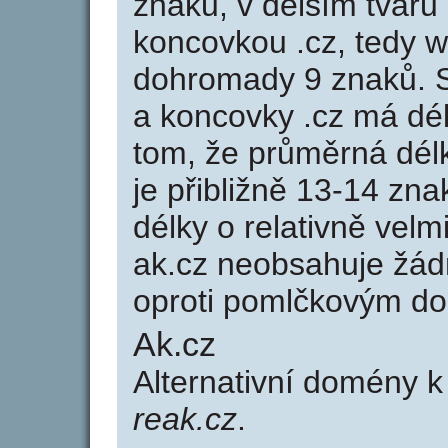
znaků, v delším tvaru 
koncovkou .cz, tedy 
dohromady 9 znaků. 
a koncovky .cz má dé
tom, že průměrná dél
je přibližně 13-14 zna
délky o relativně ve
ak.cz neobsahuje žád
oproti pomlčkovým d
Ak.cz
Alternativní domény 
reak.cz
.