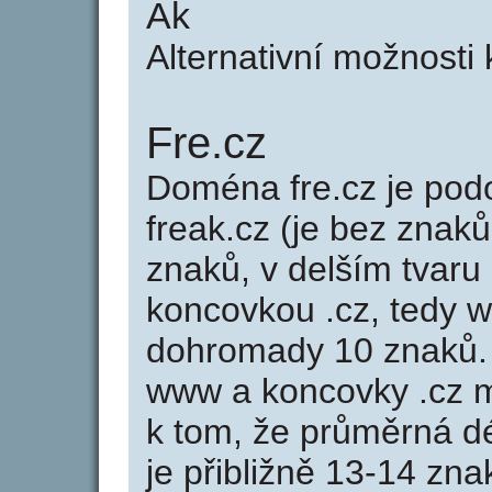
Ak
Alternativní možnosti
Fre.cz
Doména fre.cz je p
freak.cz (je bez znaků
znaků, v delším tvaru 
koncovkou .cz, tedy 
dohromady 10 znaků.
www a koncovky .cz 
k tom, že průměrná d
je přibližně 13-14 zna