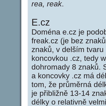
rea, reak
.
E.cz
Doména e.cz je pod
freak.cz (je bez znaků
znaků, v delším tvaru 
koncovkou .cz, tedy 
dohromady 8 znaků. 
a koncovky .cz má dé
tom, že průměrná dél
je přibližně 13-14 zna
délky o relativně ve