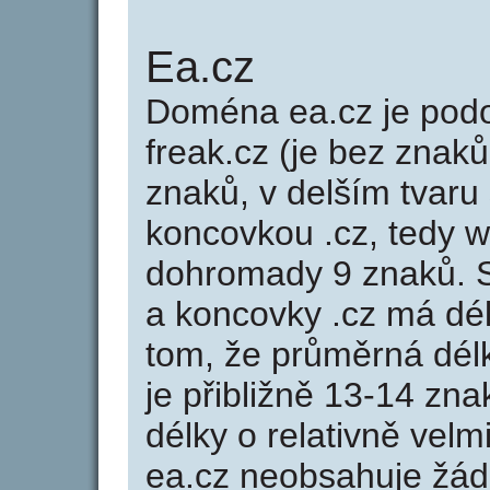
Ea.cz
Doména ea.cz je po
freak.cz (je bez znaků
znaků, v delším tvaru 
koncovkou .cz, tedy 
dohromady 9 znaků. 
a koncovky .cz má dé
tom, že průměrná dél
je přibližně 13-14 zna
délky o relativně ve
ea.cz neobsahuje žád