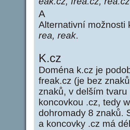
eak.cz, frea.cz, rea.cz
A
Alternativní možnosti
rea, reak
.
K.cz
Doména k.cz je pod
freak.cz (je bez znaků
znaků, v delším tvaru 
koncovkou .cz, tedy 
dohromady 8 znaků. 
a koncovky .cz má dé