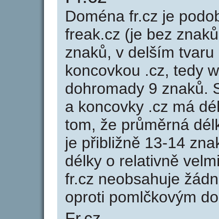
Doména fr.cz je pod
freak.cz (je bez znaků
znaků, v delším tvaru 
koncovkou .cz, tedy w
dohromady 9 znaků. 
a koncovky .cz má dé
tom, že průměrná dél
je přibližně 13-14 zna
délky o relativně ve
fr.cz neobsahuje žád
oproti pomlčkovým d
Fr.cz