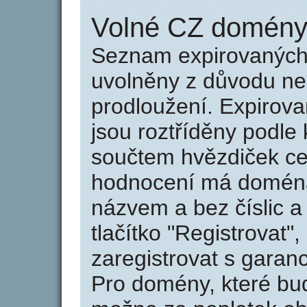
Volné CZ domény 
Seznam expirovaných 
uvolněny z důvodu neu
prodloužení. Expirov
jsou roztříděny podle k
součtem hvězdiček ce
hodnocení má doména 
názvem a bez číslic a
tlačítko "Registrovat
zaregistrovat s garan
Pro domény, které bud