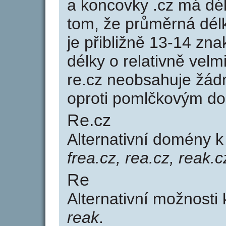
a koncovky .cz má dé
tom, že průměrná dél
je přibližně 13-14 zna
délky o relativně ve
re.cz neobsahuje žád
oproti pomlčkovým d
Re.cz
Alternativní domény 
frea.cz, rea.cz, reak.c
Re
Alternativní možnosti
reak
.