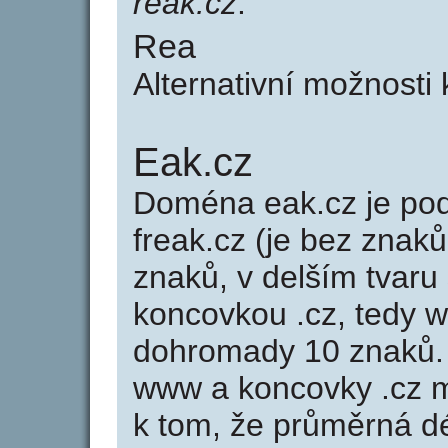
reak.cz
.
Rea
Alternativní možnosti
Eak.cz
Doména eak.cz je p
freak.cz (je bez znaků
znaků, v delším tvaru 
koncovkou .cz, tedy 
dohromady 10 znaků.
www a koncovky .cz 
k tom, že průměrná d