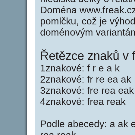
Doména www.freak.cz
pomlčku, což je výho
doménovým variantá
Řetězce znaků v f
1znakové: f r e a k
2znakové: fr re ea ak
3znakové: fre rea eak
4znakové: frea reak
Podle abecedy: a ak e e