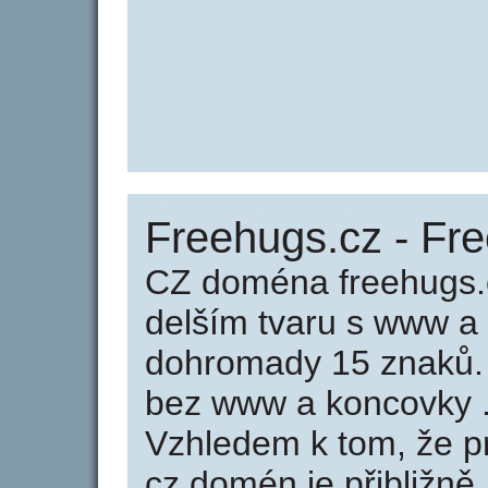
Freehugs.cz - Fr
CZ doména freehugs.
delším tvaru s www a
dohromady 15 znaků.
bez www a koncovky .
Vzhledem k tom, že p
cz domén je přibližně