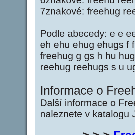
6znakové: freehu re
7znakové: freehug re
Podle abecedy: e e 
eh ehu ehug ehugs f fr
freehug g gs h hu hug
reehug reehugs s u u
Informace o Free
Další informace o Fr
naleznete v katalogu 