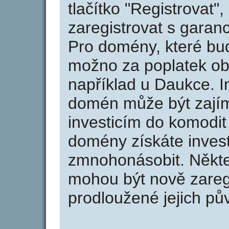
tlačítko "Registrovat
zaregistrovat s garan
Pro domény, které bud
možno za poplatek obj
například u Daukce. I
domén může být zajím
investicím do komodit 
domény získáte invest
zmnohonásobit. Někte
mohou být nově zareg
prodloužené jejich pův