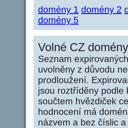
domény 1
domény 2
domény 5
Volné CZ domény 
Seznam expirovaných 
uvolněny z důvodu neu
prodloužení. Expirov
jsou roztříděny podle k
součtem hvězdiček ce
hodnocení má doména 
názvem a bez číslic a