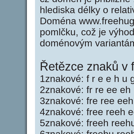
hlediska délky o rela
Doména www.freehug
pomlčku, což je výho
doménovým variantá
Řetězce znaků v 
1znakové: f r e e h u 
2znakové: fr re ee eh
3znakové: fre ree ee
4znakové: free reeh 
5znakové: freeh reeh