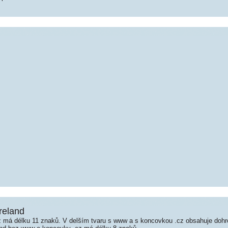
reland
 má délku 11 znaků. V delším tvaru s www a s koncovkou .cz obsahuje doh