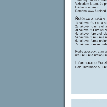
Samotný název Furela
Vzhledem k tom, že prů
krátkou doménu.
Doména www.fureland.
Řetězce znaků v 
1znakové: f u r e l a n 
2znakové: fu ur re el l
3znakové: fur ure rel e
4znakové: fure urel rel
5znakové: furel urela r
6znakové: furela urela
7znakové: furelan urel
Podle abecedy: a an and 
ure urel urela urelan ur
Informace o Furel
Další informace o Fure