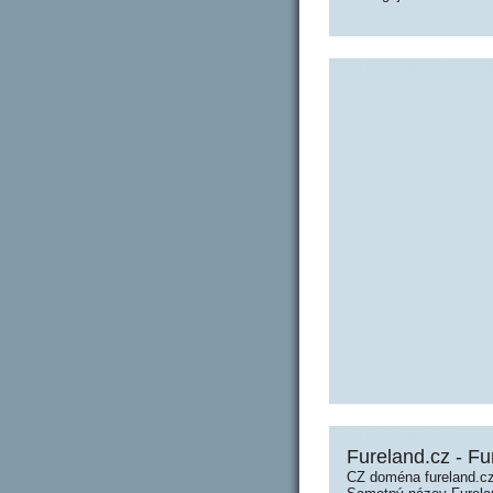
Fureland.cz - Fu
CZ doména fureland.cz