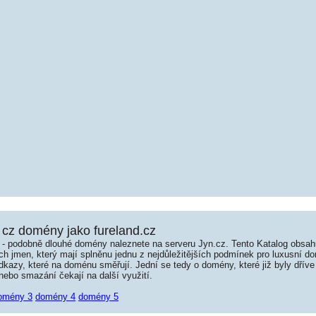
cz domény jako fureland.cz
é - podobně dlouhé domény naleznete na serveru Jyn.cz. Tento Katalog obsa
jmen, který mají splněnu jednu z nejdůležitějších podmínek pro luxusní dom
kazy, které na doménu směřují. Jední se tedy o domény, které již byly dříve
ebo smazání čekají na další využití.
omény 3
domény 4
domény 5