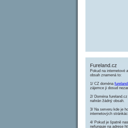
Fureland.cz
Pokud na internetové a
obsah znamená to:
1/ CZ doména
fureland
zájemce ji dosud nezar
2/ Doména fureland.cz 
nahrán žádný obsah.
3/ Na serveru kde je h
internetových stránkác
4/ Pokud je špatně nas
nefunguje na adrese ht