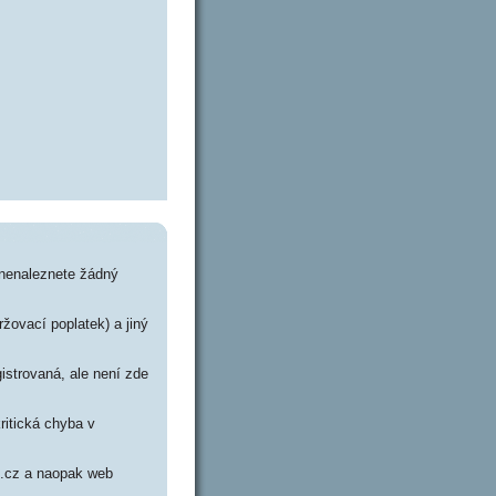
 nenaleznete žádný
ržovací poplatek) a jiný
istrovaná, ale není zde
ritická chyba v
nd.cz a naopak web