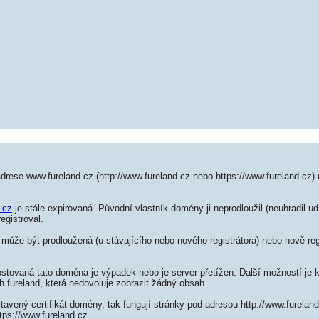
drese www.fureland.cz (http://www.fureland.cz nebo https://www.fureland.cz)
.cz
je stále expirovaná. Původní vlastník domény ji neprodloužil (neuhradil ud
egistroval.
může být prodloužená (u stávajícího nebo nového registrátora) nebo nově reg
ostovaná tato doména je výpadek nebo je server přetížen. Další možností je k
h fureland, která nedovoluje zobrazit žádný obsah.
tavený certifikát domény, tak fungují stránky pod adresou http://www.furela
tps://www.fureland.cz.