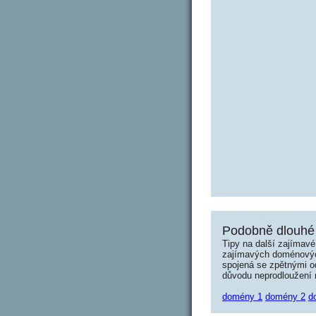
Podobně dlouhé 
Tipy na další zajímav
zajímavých doménových 
spojená se zpětnými od
důvodu neprodloužení n
domény 1
domény 2
d