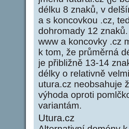
délku 8 znaků, v delší
a s koncovkou .cz, te
dohromady 12 znaků.
www a koncovky .cz 
k tom, že průměrná d
je přibližně 13-14 zna
délky o relativně ve
utura.cz neobsahuje 
výhoda oproti poml
variantám.
Utura.cz
Alternativní domény 