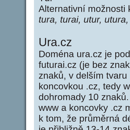
Alternativní možnosti 
tura, turai, utur, utura,
Ura.cz
Doména ura.cz je p
futurai.cz (je bez zna
znaků, v delším tvaru 
koncovkou .cz, tedy 
dohromady 10 znaků.
www a koncovky .cz 
k tom, že průměrná d
je přibližně 13-14 zna