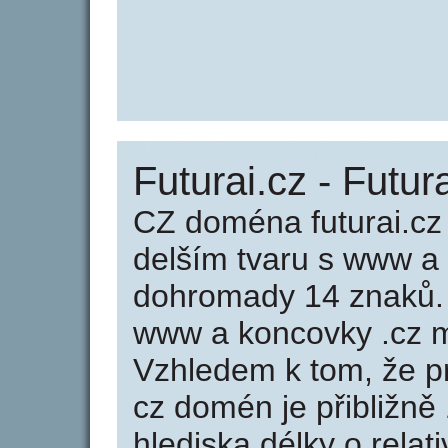
Futurai.cz - Futur
CZ doména futurai.cz
delším tvaru s www a
dohromady 14 znaků.
www a koncovky .cz m
Vzhledem k tom, že p
cz domén je přibližně
hlediska délky o rela