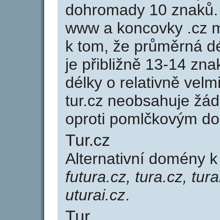
dohromady 10 znaků.
www a koncovky .cz 
k tom, že průměrná d
je přibližně 13-14 zna
délky o relativně ve
tur.cz neobsahuje žá
oproti pomlčkovým d
Tur.cz
Alternativní domény k
futura.cz, tura.cz, tura
uturai.cz
.
Tur