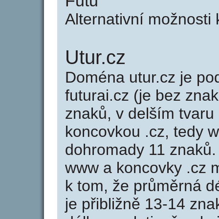
Futu
Alternativní možnosti 
Utur.cz
Doména utur.cz je 
futurai.cz (je bez znak
znaků, v delším tvaru 
koncovkou .cz, tedy 
dohromady 11 znaků.
www a koncovky .cz 
k tom, že průměrná d
je přibližně 13-14 zna