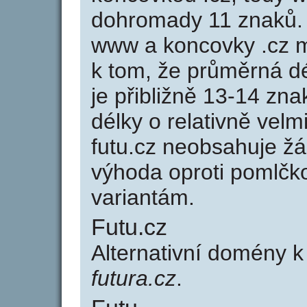
dohromady 11 znaků.
www a koncovky .cz 
k tom, že průměrná d
je přibližně 13-14 zna
délky o relativně ve
futu.cz neobsahuje ž
výhoda oproti poml
variantám.
Futu.cz
Alternativní domény 
futura.cz
.