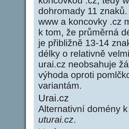
koncovkou .cz, tedy 
dohromady 11 znaků.
www a koncovky .cz 
k tom, že průměrná d
je přibližně 13-14 zna
délky o relativně ve
urai.cz neobsahuje ž
výhoda oproti poml
variantám.
Urai.cz
Alternativní domény 
uturai.cz
.