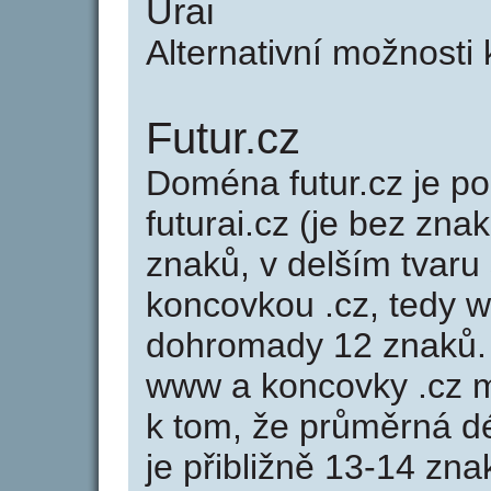
Urai
Alternativní možnosti 
Futur.cz
Doména futur.cz je 
futurai.cz (je bez zna
znaků, v delším tvaru 
koncovkou .cz, tedy w
dohromady 12 znaků.
www a koncovky .cz 
k tom, že průměrná d
je přibližně 13-14 zna