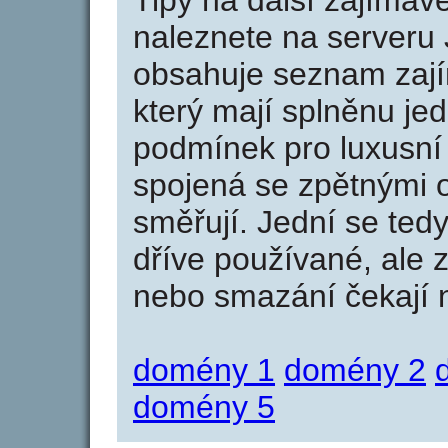
Tipy na další zajíma
naleznete na serveru 
obsahuje seznam zaj
který mají splněnu jed
podmínek pro luxusní 
spojená se zpětnými 
směřují. Jední se tedy
dříve používané, ale 
nebo smazání čekají na
domény 1
domény 2
domény 5