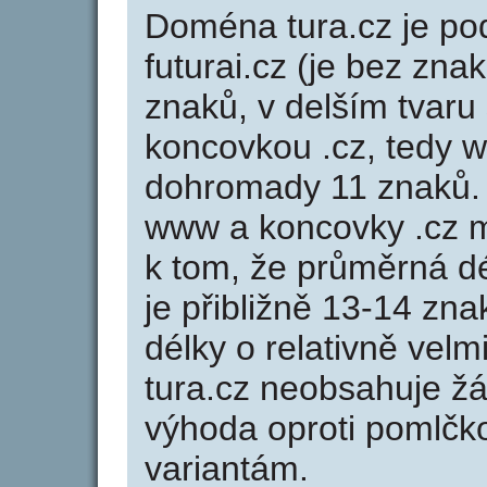
Doména tura.cz je 
futurai.cz (je bez zna
znaků, v delším tvaru 
koncovkou .cz, tedy 
dohromady 11 znaků.
www a koncovky .cz 
k tom, že průměrná d
je přibližně 13-14 zna
délky o relativně ve
tura.cz neobsahuje ž
výhoda oproti poml
variantám.