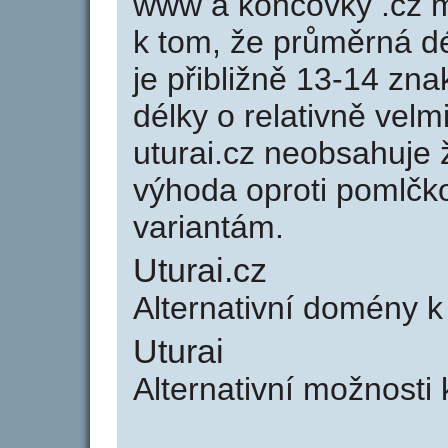
www a koncovky .cz 
k tom, že průměrná d
je přibližně 13-14 zna
délky o relativně ve
uturai.cz neobsahuje 
výhoda oproti poml
variantám.
Uturai.cz
Alternativní domény k
Uturai
Alternativní možnosti 