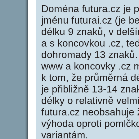
Doména futura.cz je
jménu futurai.cz (je b
délku 9 znaků, v delší
a s koncovkou .cz, te
dohromady 13 znaků.
www a koncovky .cz 
k tom, že průměrná d
je přibližně 13-14 zna
délky o relativně ve
futura.cz neobsahuje
výhoda oproti poml
variantám.