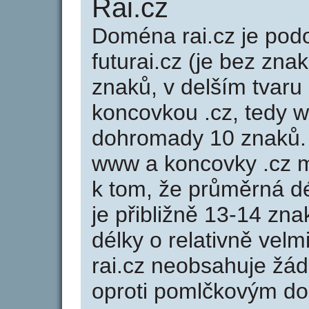
Rai.cz
Doména rai.cz je po
futurai.cz (je bez zna
znaků, v delším tvaru 
koncovkou .cz, tedy w
dohromady 10 znaků.
www a koncovky .cz 
k tom, že průměrná d
je přibližně 13-14 zna
délky o relativně ve
rai.cz neobsahuje žá
oproti pomlčkovým d