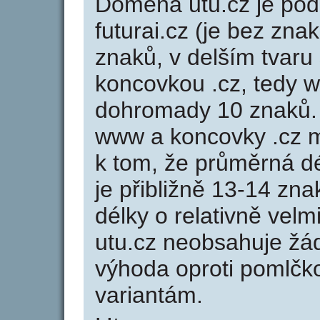
Doména utu.cz je p
futurai.cz (je bez zna
znaků, v delším tvaru 
koncovkou .cz, tedy 
dohromady 10 znaků.
www a koncovky .cz 
k tom, že průměrná d
je přibližně 13-14 zna
délky o relativně ve
utu.cz neobsahuje žá
výhoda oproti poml
variantám.