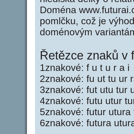
Doména www.futurai.
pomlčku, což je výho
doménovým variantá
Řetězce znaků v f
1znakové: f u t u r a i
2znakové: fu ut tu ur r
3znakové: fut utu tur u
4znakové: futu utur tu
5znakové: futur utura 
6znakové: futura utura