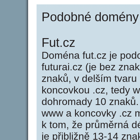
Podobné domény j
Fut.cz
Doména fut.cz je po
futurai.cz (je bez zna
znaků, v delším tvaru 
koncovkou .cz, tedy w
dohromady 10 znaků.
www a koncovky .cz 
k tom, že průměrná d
je přibližně 13-14 zna