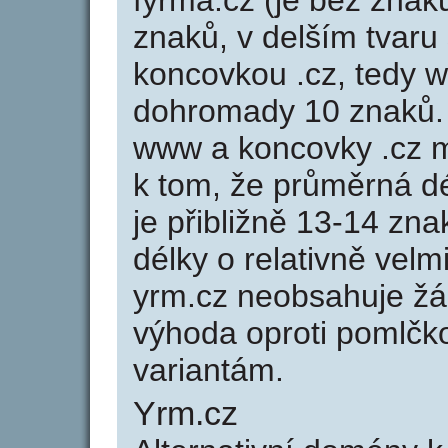
fyrma.cz (je bez znak
znaků, v delším tvaru 
koncovkou .cz, tedy 
dohromady 10 znaků.
www a koncovky .cz 
k tom, že průměrná d
je přibližně 13-14 zna
délky o relativně ve
yrm.cz neobsahuje žá
výhoda oproti poml
variantám.
Yrm.cz