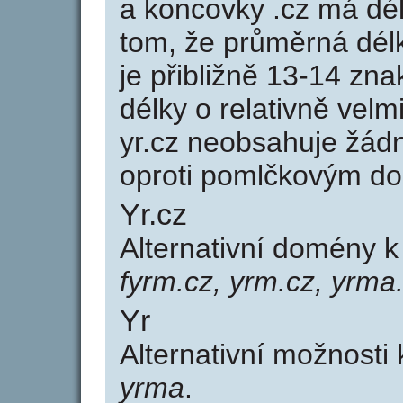
a koncovky .cz má dé
tom, že průměrná dél
je přibližně 13-14 zna
délky o relativně ve
yr.cz neobsahuje žád
oproti pomlčkovým d
Yr.cz
Alternativní domény 
fyrm.cz, yrm.cz, yrma
Yr
Alternativní možnosti
yrma
.