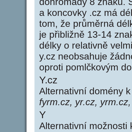
dohromady 8 znaků. 
a koncovky .cz má dé
tom, že průměrná dél
je přibližně 13-14 zna
délky o relativně ve
y.cz neobsahuje žádn
oproti pomlčkovým d
Y.cz
Alternativní domény 
fyrm.cz, yr.cz, yrm.cz
Y
Alternativní možnosti