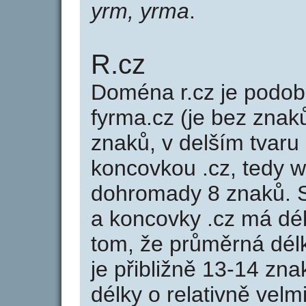
yrm, yrma
.
R.cz
Doména r.cz je pod
fyrma.cz (je bez znak
znaků, v delším tvaru 
koncovkou .cz, tedy 
dohromady 8 znaků. 
a koncovky .cz má dé
tom, že průměrná dél
je přibližně 13-14 zna
délky o relativně ve