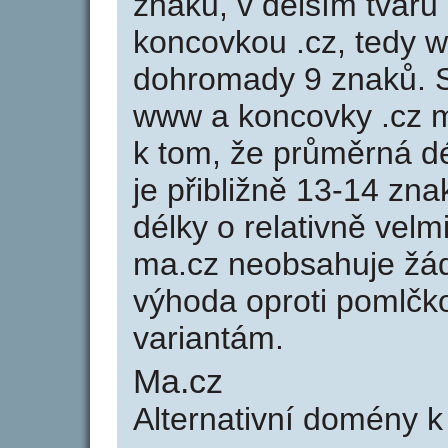
znaků, v delším tvaru 
koncovkou .cz, tedy 
dohromady 9 znaků. 
www a koncovky .cz 
k tom, že průměrná d
je přibližně 13-14 zna
délky o relativně ve
ma.cz neobsahuje žád
výhoda oproti poml
variantám.
Ma.cz
Alternativní domény 