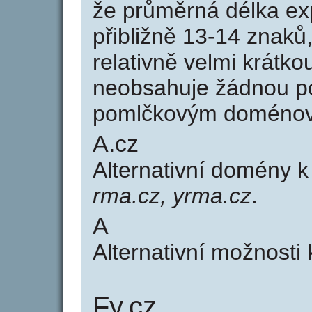
že průměrná délka ex
přibližně 13-14 znaků,
relativně velmi krát
neobsahuje žádnou po
pomlčkovým doménov
A.cz
Alternativní domény 
rma.cz, yrma.cz
.
A
Alternativní možnosti
Fy.cz