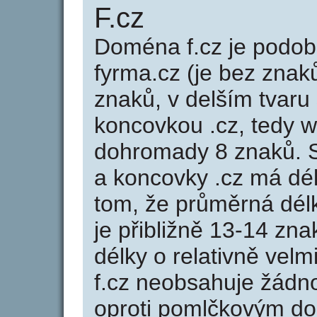
F.cz
Doména f.cz je pod
fyrma.cz (je bez znak
znaků, v delším tvaru 
koncovkou .cz, tedy 
dohromady 8 znaků. 
a koncovky .cz má dé
tom, že průměrná dél
je přibližně 13-14 zna
délky o relativně ve
f.cz neobsahuje žádn
oproti pomlčkovým d