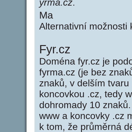
yrma.cz
.
Ma
Alternativní možnosti
Fyr.cz
Doména fyr.cz je po
fyrma.cz (je bez znak
znaků, v delším tvaru 
koncovkou .cz, tedy w
dohromady 10 znaků.
www a koncovky .cz 
k tom, že průměrná d