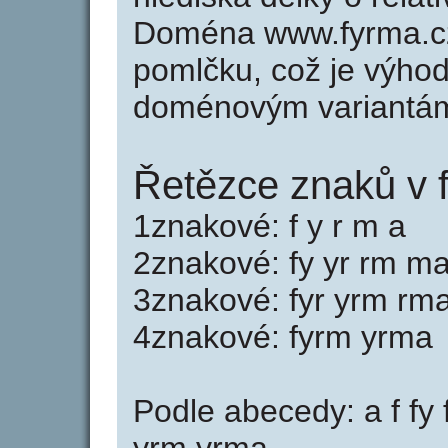
Doména www.fyrma.c
pomlčku, což je výho
doménovým variantá
Řetězce znaků v 
1znakové: f y r m a
2znakové: fy yr rm m
3znakové: fyr yrm rm
4znakové: fyrm yrma
Podle abecedy: a f fy 