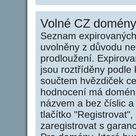
Volné CZ domény 
Seznam expirovaných 
uvolněny z důvodu neu
prodloužení. Expirov
jsou roztříděny podle k
součtem hvězdiček ce
hodnocení má doména 
názvem a bez číslic a
tlačítko "Registrovat
zaregistrovat s garan