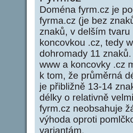
Doména fyrm.cz je 
fyrma.cz (je bez znak
znaků, v delším tvaru 
koncovkou .cz, tedy 
dohromady 11 znaků.
www a koncovky .cz 
k tom, že průměrná d
je přibližně 13-14 zna
délky o relativně ve
fyrm.cz neobsahuje ž
výhoda oproti poml
variantám.