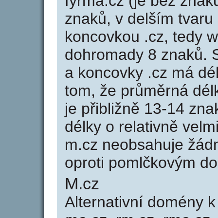
fyrma.cz (je bez znak
znaků, v delším tvaru 
koncovkou .cz, tedy 
dohromady 8 znaků.
a koncovky .cz má dé
tom, že průměrná dél
je přibližně 13-14 zna
délky o relativně ve
m.cz neobsahuje žádn
oproti pomlčkovým d
M.cz
Alternativní domény 