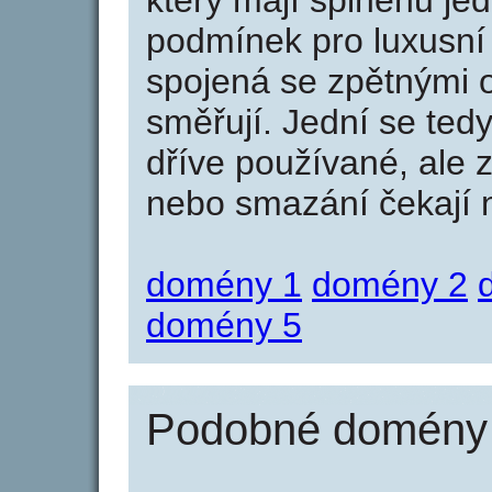
který mají splněnu jed
podmínek pro luxusní 
spojená se zpětnými 
směřují. Jední se tedy
dříve používané, ale 
nebo smazání čekají na
domény 1
domény 2
domény 5
Podobné domény 