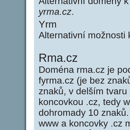
Alternativní domény 
yrma.cz
.
Yrm
Alternativní možnosti
Rma.cz
Doména rma.cz je p
fyrma.cz (je bez znak
znaků, v delším tvaru 
koncovkou .cz, tedy 
dohromady 10 znaků
www a koncovky .cz 