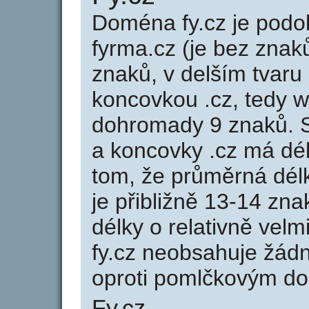
Doména fy.cz je po
fyrma.cz (je bez znak
znaků, v delším tvaru 
koncovkou .cz, tedy 
dohromady 9 znaků. 
a koncovky .cz má dé
tom, že průměrná dél
je přibližně 13-14 zna
délky o relativně ve
fy.cz neobsahuje žád
oproti pomlčkovým d
Fy.cz