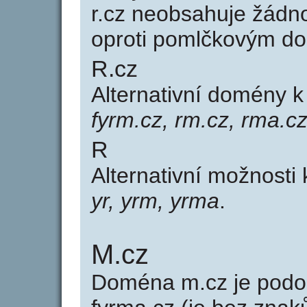
r.cz neobsahuje žádn
oproti pomlčkovým d
R.cz
Alternativní domény 
fyrm.cz, rm.cz, rma.cz
R
Alternativní možnosti 
yr, yrm, yrma
.
M.cz
Doména m.cz je pod