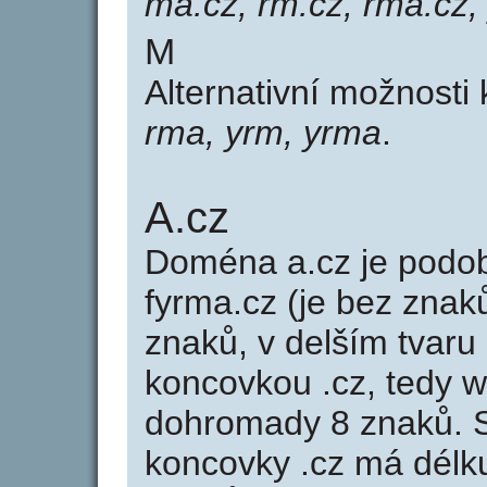
ma.cz, rm.cz, rma.cz,
M
Alternativní možnosti
rma, yrm, yrma
.
A.cz
Doména a.cz je pod
fyrma.cz (je bez znak
znaků, v delším tvaru 
koncovkou .cz, tedy 
dohromady 8 znaků. 
koncovky .cz má délk