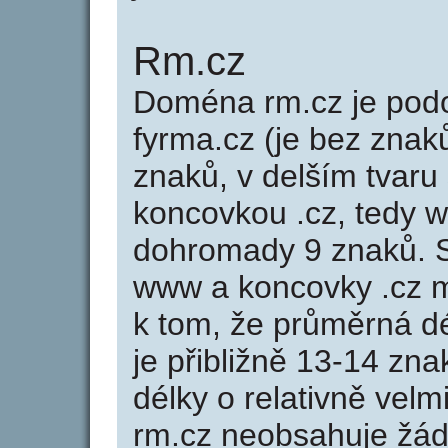
Rm.cz
Doména rm.cz je po
fyrma.cz (je bez znak
znaků, v delším tvaru 
koncovkou .cz, tedy 
dohromady 9 znaků. 
www a koncovky .cz 
k tom, že průměrná d
je přibližně 13-14 zna
délky o relativně ve
rm.cz neobsahuje žád