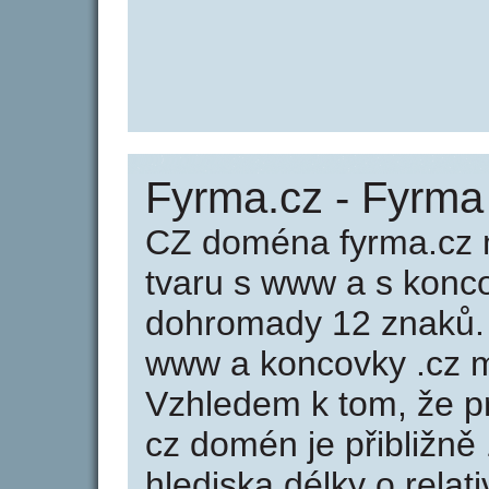
Fyrma.cz - Fyrma
CZ doména fyrma.cz m
tvaru s www a s konc
dohromady 12 znaků.
www a koncovky .cz m
Vzhledem k tom, že p
cz domén je přibližně
hlediska délky o rela