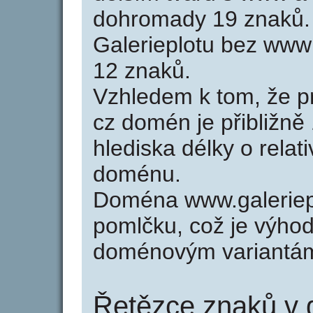
dohromady 19 znaků.
Galerieplotu bez www
12 znaků.
Vzhledem k tom, že p
cz domén je přibližně
hlediska délky o relat
doménu.
Doména www.galeriep
pomlčku, což je výho
doménovým variantá
Řetězce znaků v g