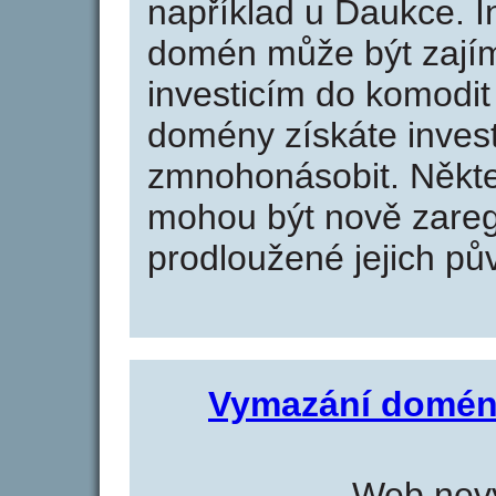
například u Daukce. I
domén může být zajím
investicím do komodit 
domény získáte invest
zmnohonásobit. Někte
mohou být nově zareg
prodloužené jejich pův
Vymazání domén
Web nevy