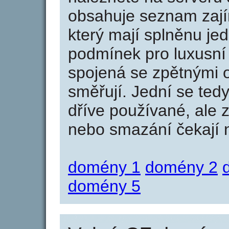
obsahuje seznam zaj
který mají splněnu jed
podmínek pro luxusní 
spojená se zpětnými 
směřují. Jední se tedy
dříve používané, ale 
nebo smazání čekají na
domény 1
domény 2
domény 5