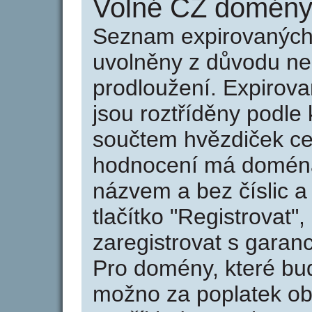
Volné CZ domény 
Seznam expirovaných 
uvolněny z důvodu neu
prodloužení. Expirov
jsou roztříděny podle k
součtem hvězdiček ce
hodnocení má doména 
názvem a bez číslic a
tlačítko "Registrovat
zaregistrovat s garan
Pro domény, které bud
možno za poplatek obj