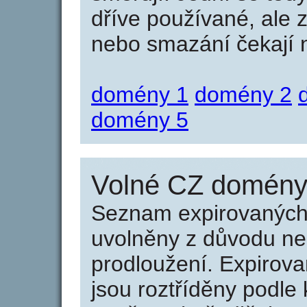
dříve používané, ale 
nebo smazání čekají na
domény 1
domény 2
domény 5
Volné CZ domény 
Seznam expirovaných 
uvolněny z důvodu neu
prodloužení. Expirov
jsou roztříděny podle k