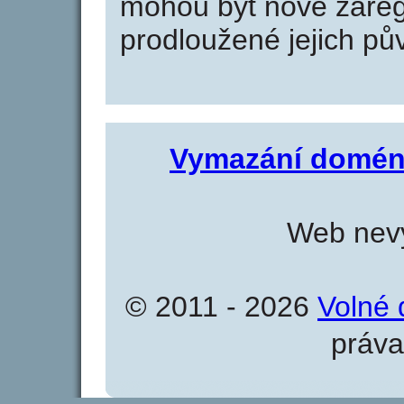
mohou být nově zareg
prodloužené jejich pův
Vymazání domén
Web nevy
© 2011 - 2026
Volné 
práva