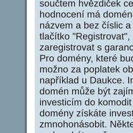
součtem hvězdiček ce
hodnocení má doména 
názvem a bez číslic a
tlačítko "Registrovat
zaregistrovat s garan
Pro domény, které bud
možno za poplatek obj
například u Daukce. I
domén může být zajím
investicím do komodit 
domény získáte invest
zmnohonásobit. Někte