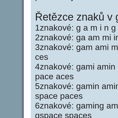
Řetězce znaků v
1znakové: g a m i n g 
2znakové: ga am mi in
3znakové: gam ami mi
ces
4znakové: gami amin 
pace aces
5znakové: gamin ami
space paces
6znakové: gaming am
gspace spaces