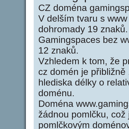
CZ doména gamingspa
V delším tvaru s www
dohromady 19 znaků.
Gamingspaces bez ww
12 znaků.
Vzhledem k tom, že p
cz domén je přibližně
hlediska délky o relat
doménu.
Doména www.gamings
žádnou pomlčku, což j
pomlčkovým doménov