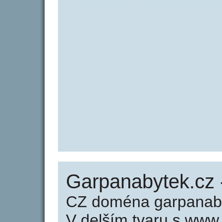
Garpanabytek.cz 
CZ doména garpanaby
V delším tvaru s www