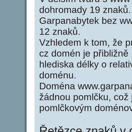
dohromady 19 znaků.
Garpanabytek bez ww
12 znaků.
Vzhledem k tom, že p
cz domén je přibližně
hlediska délky o relat
doménu.
Doména www.garpana
žádnou pomlčku, což j
pomlčkovým doménov
Řetězce znaků v 