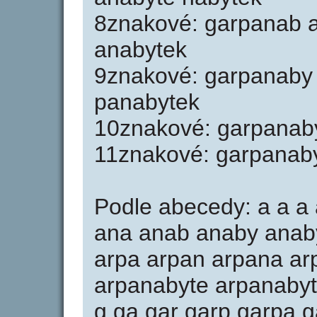
8znakové: garpanab 
anabytek
9znakové: garpanaby
panabytek
10znakové: garpanaby
11znakové: garpanab
Podle abecedy: a a a 
ana anab anaby anaby
arpa arpan arpana ar
arpanabyte arpanabyte
g ga gar garp garpa 