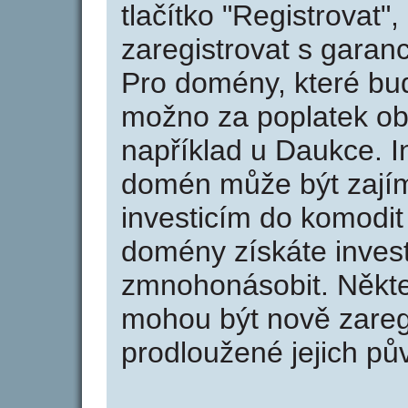
tlačítko "Registrovat
zaregistrovat s garan
Pro domény, které bud
možno za poplatek obj
například u Daukce. I
domén může být zajím
investicím do komodit 
domény získáte invest
zmnohonásobit. Někte
mohou být nově zareg
prodloužené jejich pův