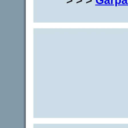
> > >
Garpa