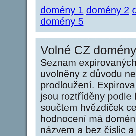
domény 1
domény 2
domény 5
Volné CZ domény 
Seznam expirovaných 
uvolněny z důvodu neu
prodloužení. Expirov
jsou roztříděny podle k
součtem hvězdiček ce
hodnocení má doména 
názvem a bez číslic a