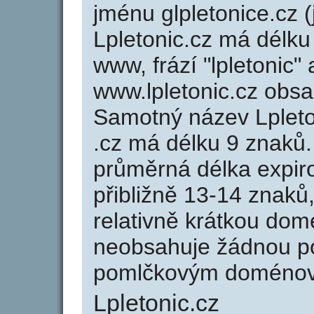
jménu glpletonice.cz (
Lpletonic.cz má délku
www, frází "lpletonic"
www.lpletonic.cz obs
Samotný název Lplet
.cz má délku 9 znaků
průměrná délka expir
přibližně 13-14 znaků,
relativně krátkou dom
neobsahuje žádnou po
pomlčkovým doménov
Lpletonic.cz