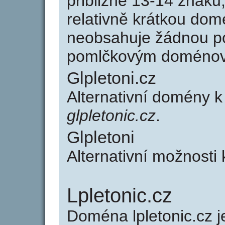
přibližně 13-14 znaků,
relativně krátkou dom
neobsahuje žádnou po
pomlčkovým doménov
Glpletoni.cz
Alternativní domény k
glpletonic.cz
.
Glpletoni
Alternativní možnosti 
Lpletonic.cz
Doména lpletonic.cz