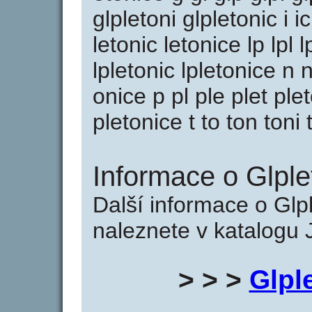
glpletoni glpletonic i ic 
letonic letonice lp lpl l
lpletonic lpletonice n 
onice p pl ple plet ple
pletonice t to ton toni 
Informace o Glple
Další informace o Glpl
naleznete v katalogu 
> > >
Glpl