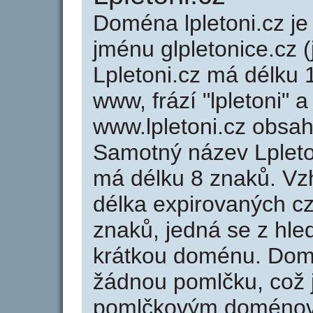
Doména lpletoni.cz 
jménu glpletonice.cz 
Lpletoni.cz má délku 
www, frází "lpletoni" 
www.lpletoni.cz obsa
Samotný název Lpleto
má délku 8 znaků. Vz
délka expirovaných cz
znaků, jedná se z hled
krátkou doménu. Domé
žádnou pomlčku, což j
pomlčkovým doménov