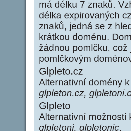
má délku 7 znaků. Vz
délka expirovaných cz
znaků, jedná se z hled
krátkou doménu. Domé
žádnou pomlčku, což j
pomlčkovým doménov
Glpleto.cz
Alternativní domény k
glpleton.cz, glpletoni.
Glpleto
Alternativní možnosti 
glpletoni, glpletonic
.