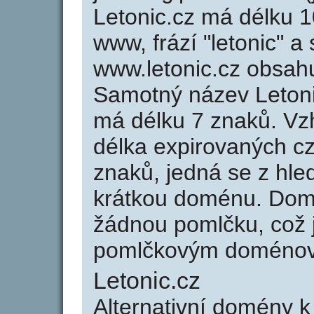
Letonic.cz má délku 1
www, frází "letonic" a
www.letonic.cz obsah
Samotný název Leton
má délku 7 znaků. Vz
délka expirovaných cz
znaků, jedná se z hled
krátkou doménu. Domé
žádnou pomlčku, což j
pomlčkovým doménov
Letonic.cz
Alternativní domény k