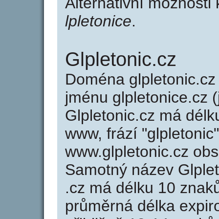
Alternativní možnosti 
lpletonice
.
Glpletonic.cz
Doména glpletonic.c
jménu glpletonice.cz (
Glpletonic.cz má délk
www, frází "glpletonic
www.glpletonic.cz ob
Samotný název Glple
.cz má délku 10 znak
průměrná délka expir