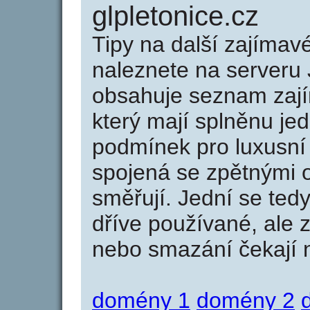
glpletonice.cz
Tipy na další zajíma
naleznete na serveru 
obsahuje seznam zaj
který mají splněnu jed
podmínek pro luxusní 
spojená se zpětnými 
směřují. Jední se tedy
dříve používané, ale 
nebo smazání čekají na
domény 1
domény 2