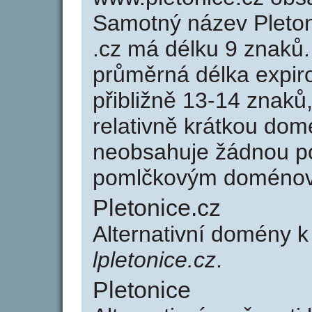
Samotný název Pleto
.cz má délku 9 znaků
průměrná délka expir
přibližně 13-14 znaků,
relativně krátkou do
neobsahuje žádnou po
pomlčkovým doménov
Pletonice.cz
Alternativní domény k
lpletonice.cz
.
Pletonice