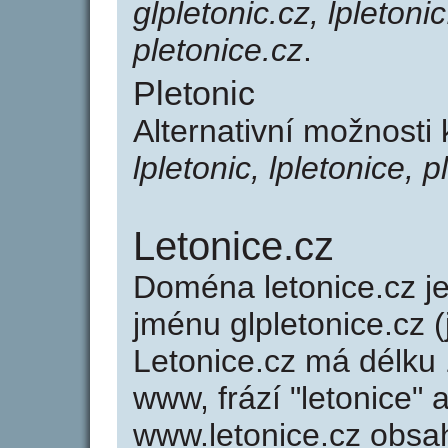
glpletonic.cz, lpletonic
pletonice.cz
.
Pletonic
Alternativní možnosti 
lpletonic, lpletonice, p
Letonice.cz
Doména letonice.cz 
jménu glpletonice.cz (
Letonice.cz má délku 
www, frází "letonice" 
www.letonice.cz obsa