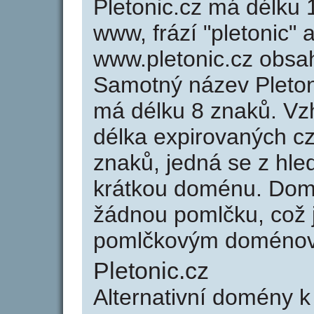
Pletonic.cz má délku 
www, frází "pletonic" 
www.pletonic.cz obsa
Samotný název Pleton
má délku 8 znaků. Vz
délka expirovaných cz
znaků, jedná se z hled
krátkou doménu. Dom
žádnou pomlčku, což j
pomlčkovým doménov
Pletonic.cz
Alternativní domény k