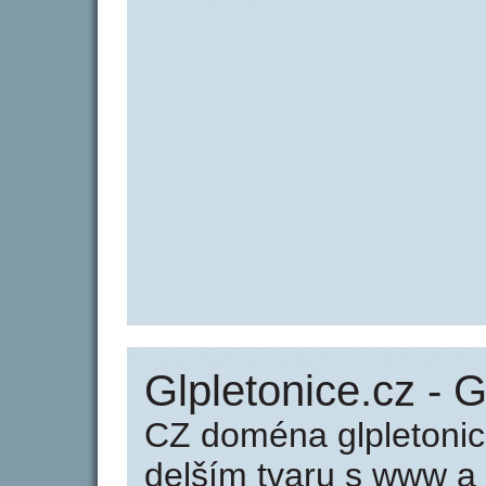
Glpletonice.cz - G
CZ doména glpletonic
delším tvaru s www a