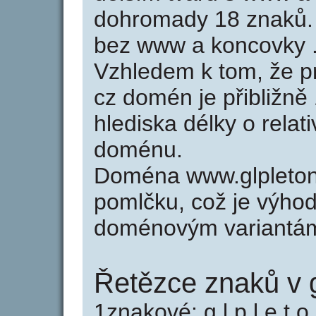
dohromady 18 znaků.
bez www a koncovky .
Vzhledem k tom, že p
cz domén je přibližně
hlediska délky o relat
doménu.
Doména www.glpleton
pomlčku, což je výho
doménovým variantá
Řetězce znaků v g
1znakové: g l p l e t o 