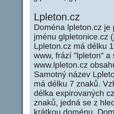
Lpleton.cz
Doména lpleton.cz j
jménu glpletonice.cz (
Lpleton.cz má délku 1
www, frází "lpleton" a
www.lpleton.cz obsah
Samotný název Lplet
má délku 7 znaků. Vz
délka expirovaných cz
znaků, jedná se z hled
krátkou doménu. Domé