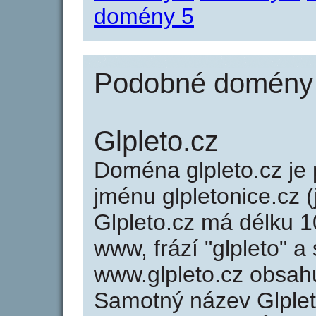
domény 5
Podobné domény j
Glpleto.cz
Doména glpleto.cz j
jménu glpletonice.cz (
Glpleto.cz má délku 1
www, frází "glpleto" a
www.glpleto.cz obsah
Samotný název Glplet