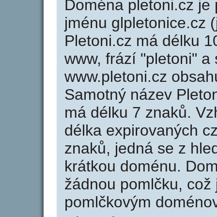
Doména pletoni.cz j
jménu glpletonice.cz (
Pletoni.cz má délku 1
www, frází "pletoni" a
www.pletoni.cz obsah
Samotný název Pleton
má délku 7 znaků. Vz
délka expirovaných cz
znaků, jedná se z hled
krátkou doménu. Domé
žádnou pomlčku, což j
pomlčkovým doménov