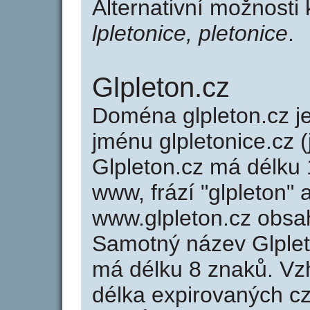
Alternativní možnosti
lpletonice, pletonice
.
Glpleton.cz
Doména glpleton.cz 
jménu glpletonice.cz (
Glpleton.cz má délku 
www, frází "glpleton" 
www.glpleton.cz obsa
Samotný název Glple
má délku 8 znaků. Vz
délka expirovaných cz