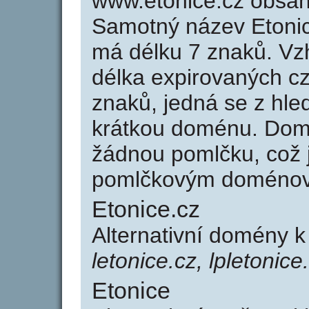
www.etonice.cz obsa
Samotný název Etoni
má délku 7 znaků. Vz
délka expirovaných cz
znaků, jedná se z hled
krátkou doménu. Dom
žádnou pomlčku, což j
pomlčkovým doménov
Etonice.cz
Alternativní domény k
letonice.cz, lpletonice
Etonice