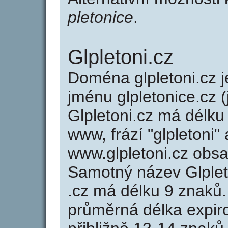
pletonice
.
Glpletoni.cz
Doména glpletoni.cz
jménu glpletonice.cz (
Glpletoni.cz má délku
www, frází "glpletoni"
www.glpletoni.cz obs
Samotný název Glple
.cz má délku 9 znaků
průměrná délka expir