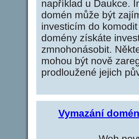
například u Daukce. I
domén může být zajím
investicím do komodit 
domény získáte invest
zmnohonásobit. Někte
mohou být nově zareg
prodloužené jejich pův
Vymazání domén
Web nevy