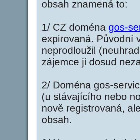
obsah znamená to:
1/ CZ doména
gos-se
expirovaná. Původní v
neprodloužil (neuhradi
zájemce ji dosud neza
2/ Doména gos-servic
(u stávajícího nebo n
nově registrovaná, al
obsah.