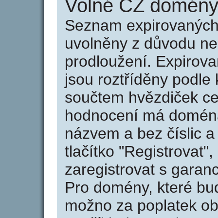
Volné CZ domény 
Seznam expirovaných 
uvolněny z důvodu neu
prodloužení. Expirov
jsou roztříděny podle k
součtem hvězdiček ce
hodnocení má doména 
názvem a bez číslic a
tlačítko "Registrovat
zaregistrovat s garan
Pro domény, které bud
možno za poplatek obj