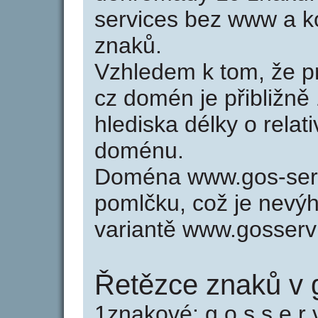
services bez www a k
znaků.
Vzhledem k tom, že p
cz domén je přibližně
hlediska délky o relat
doménu.
Doména www.gos-serv
pomlčku, což je nevý
variantě www.gosserv
Řetězce znaků v 
1znakové: g o s s e r v