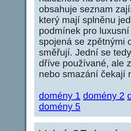
obsahuje seznam zaj
který mají splněnu jed
podmínek pro luxusní 
spojená se zpětnými 
směřují. Jední se tedy
dříve používané, ale 
nebo smazání čekají na
domény 1
domény 2
domény 5