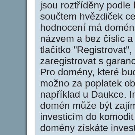
jsou roztříděny podle k
součtem hvězdiček ce
hodnocení má doména 
názvem a bez číslic a
tlačítko "Registrovat
zaregistrovat s garan
Pro domény, které bud
možno za poplatek obj
například u Daukce. I
domén může být zajím
investicím do komodit 
domény získáte invest