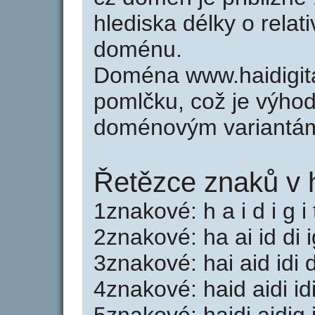
hlediska délky o relat
doménu.
Doména www.haidigit
pomlčku, což je výho
doménovým variantá
Řetězce znaků v h
1znakové: h a i d i g i t
2znakové: ha ai id di ig
3znakové: hai aid idi dig
4znakové: haid aidi idig