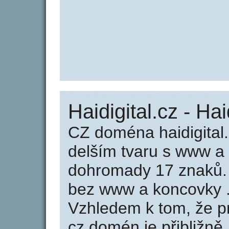
Haidigital.cz - Hai
CZ doména haidigital
delším tvaru s www a
dohromady 17 znaků. 
bez www a koncovky .
Vzhledem k tom, že p
cz domén je přibližně