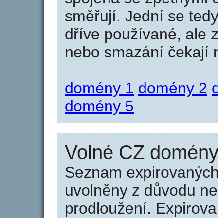
směřují. Jední se tedy
dříve používané, ale 
nebo smazání čekají na
domény 1
domény 2
domény 5
Volné CZ domény 
Seznam expirovaných 
uvolněny z důvodu neu
prodloužení. Expirov