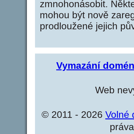
zmnohonásobit. Někte
mohou být nově zareg
prodloužené jejich pův
Vymazání domén
Web nevy
© 2011 - 2026
Volné 
práva