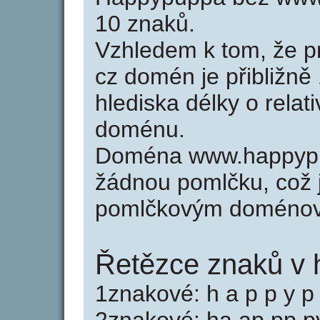
10 znaků.
Vzhledem k tom, že p
cz domén je přibližně
hlediska délky o relat
doménu.
Doména www.happypu
žádnou pomlčku, což j
pomlčkovým doménov
Řetězce znaků v
1znakové: h a p p y p 