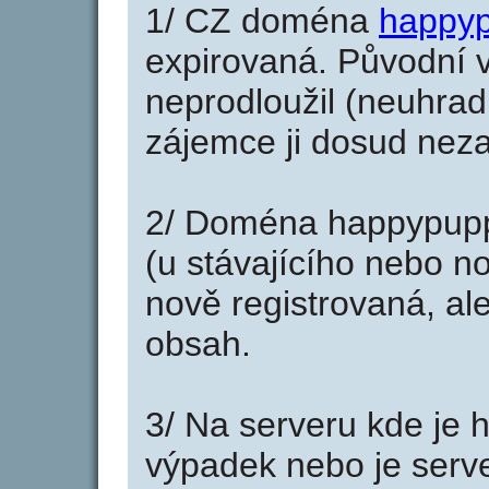
1/ CZ doména
happy
expirovaná. Původní v
neprodloužil (neuhradi
zájemce ji dosud neza
2/ Doména happypupp
(u stávajícího nebo n
nově registrovaná, al
obsah.
3/ Na serveru kde je 
výpadek nebo je serve