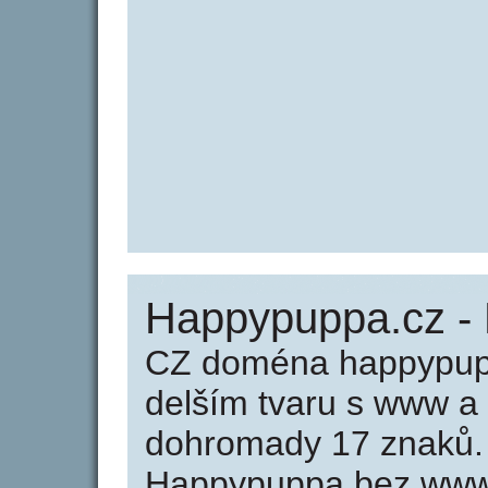
Happypuppa.cz -
CZ doména happypupp
delším tvaru s www a
dohromady 17 znaků.
Happypuppa bez www 