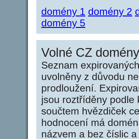
domény 1
domény 2
domény 5
Volné CZ domény 
Seznam expirovaných 
uvolněny z důvodu neu
prodloužení. Expirov
jsou roztříděny podle k
součtem hvězdiček ce
hodnocení má doména 
názvem a bez číslic a