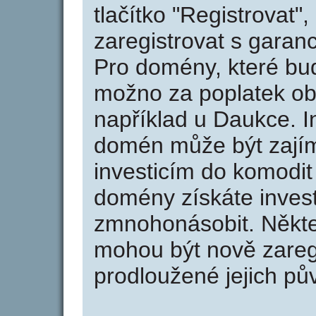
tlačítko "Registrovat
zaregistrovat s garan
Pro domény, které bud
možno za poplatek obj
například u Daukce. I
domén může být zajím
investicím do komodit 
domény získáte invest
zmnohonásobit. Někte
mohou být nově zareg
prodloužené jejich pův