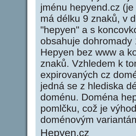
jménu hepyend.cz (je
má délku 9 znaků, v d
"hepyen" a s koncovk
obsahuje dohromady 
Hepyen bez www a ko
znaků. Vzhledem k to
expirovaných cz domén
jedná se z hlediska dé
doménu. Doména hep
pomlčku, což je výho
doménovým variantá
Hepyen.cz