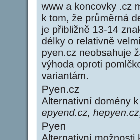
www a koncovky .cz 
k tom, že průměrná d
je přibližně 13-14 zna
délky o relativně ve
pyen.cz neobsahuje ž
výhoda oproti poml
variantám.
Pyen.cz
Alternativní domény 
epyend.cz, hepyen.cz
Pyen
Alternativní možnosti