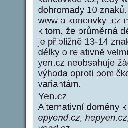
dohromady 10 znaků.
www a koncovky .cz 
k tom, že průměrná d
je přibližně 13-14 zna
délky o relativně ve
yen.cz neobsahuje žá
výhoda oproti poml
variantám.
Yen.cz
Alternativní domény 
epyend.cz, hepyen.cz,