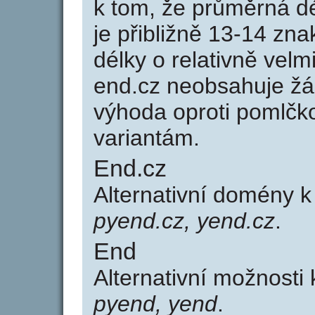
k tom, že průměrná d
je přibližně 13-14 zna
délky o relativně ve
end.cz neobsahuje žá
výhoda oproti poml
variantám.
End.cz
Alternativní domény 
pyend.cz, yend.cz
.
End
Alternativní možnosti
pyend, yend
.