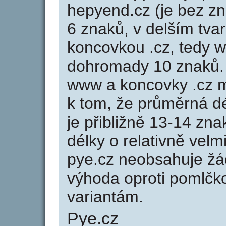
hepyend.cz (je bez z
6 znaků, v delším tvar
koncovkou .cz, tedy 
dohromady 10 znaků.
www a koncovky .cz 
k tom, že průměrná d
je přibližně 13-14 zna
délky o relativně ve
pye.cz neobsahuje žá
výhoda oproti poml
variantám.
Pye.cz