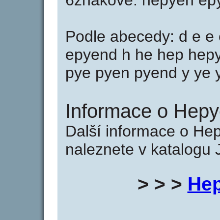
6znakové: hepyen ep
Podle abecedy: d e e
epyend h he hep hepy
pye pyen pyend y ye 
Informace o Hepy
Další informace o He
naleznete v katalogu 
> > >
Hep