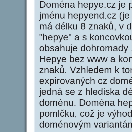
Doména hepye.cz je
jménu hepyend.cz (je
má délku 8 znaků, v d
"hepye" a s koncovko
obsahuje dohromady 
Hepye bez www a kon
znaků. Vzhledem k to
expirovaných cz domén
jedná se z hlediska dé
doménu. Doména hep
pomlčku, což je výho
doménovým variantá