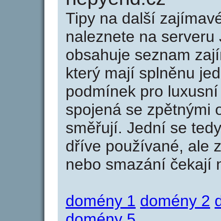
Tipy na další zajíma
naleznete na serveru 
obsahuje seznam zaj
který mají splněnu jed
podmínek pro luxusní 
spojená se zpětnými 
směřují. Jední se tedy
dříve používané, ale 
nebo smazání čekají na
domény 1
domény 2
domény 5