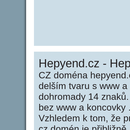
Hepyend.cz - He
CZ doména hepyend.c
delším tvaru s www a
dohromady 14 znaků
bez www a koncovky .
Vzhledem k tom, že p
cz domén je přibližně