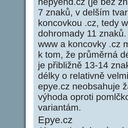
hepyend.cz (je bez z
7 znaků, v delším tvar
koncovkou .cz, tedy 
dohromady 11 znaků.
www a koncovky .cz 
k tom, že průměrná d
je přibližně 13-14 zna
délky o relativně ve
epye.cz neobsahuje ž
výhoda oproti poml
variantám.
Epye.cz