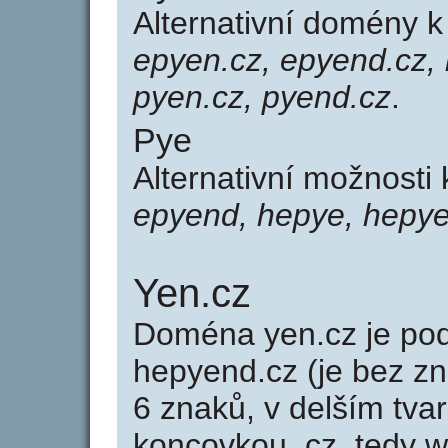
Alternativní domény 
epyen.cz, epyend.cz, 
pyen.cz, pyend.cz
.
Pye
Alternativní možnosti
epyend, hepye, hepye
Yen.cz
Doména yen.cz je p
hepyend.cz (je bez z
6 znaků, v delším tvar
koncovkou .cz, tedy 