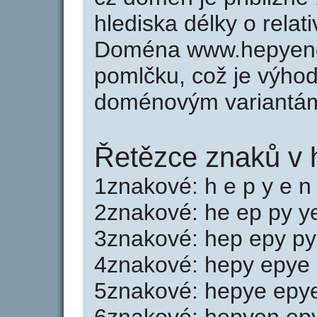
hlediska délky o rela
Doména www.hepyend
pomlčku, což je výho
doménovým variantá
Řetězce znaků v 
1znakové: h e p y e n
2znakové: he ep py y
3znakové: hep epy py
4znakové: hepy epye
5znakové: hepye epy