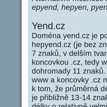
epyend, hepyen, pye
Yend.cz
Doména yend.cz je 
hepyend.cz (je bez z
7 znaků, v delším tvar
koncovkou .cz, tedy 
dohromady 11 znaků.
www a koncovky .cz 
k tom, že průměrná d
je přibližně 13-14 zna
délky o relativně ve