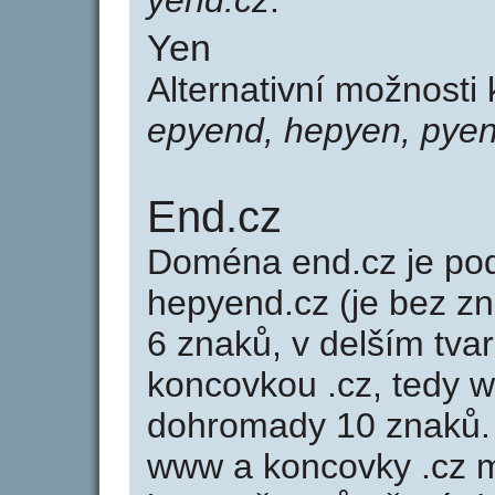
yend.cz
.
Yen
Alternativní možnosti
epyend, hepyen, pyen
End.cz
Doména end.cz je p
hepyend.cz (je bez z
6 znaků, v delším tvar
koncovkou .cz, tedy 
dohromady 10 znaků.
www a koncovky .cz 