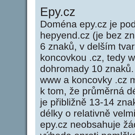
Epy.cz
Doména epy.cz je p
hepyend.cz (je bez z
6 znaků, v delším tvar
koncovkou .cz, tedy 
dohromady 10 znaků.
www a koncovky .cz 
k tom, že průměrná d
je přibližně 13-14 zna
délky o relativně ve
epy.cz neobsahuje žá