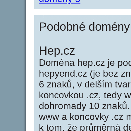
Podobné domény 
Hep.cz
Doména hep.cz je p
hepyend.cz (je bez z
6 znaků, v delším tvar
koncovkou .cz, tedy 
dohromady 10 znaků.
www a koncovky .cz 
k tom, že průměrná d