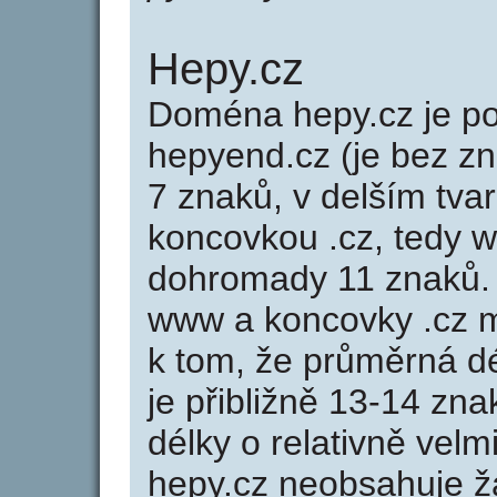
Hepy.cz
Doména hepy.cz je 
hepyend.cz (je bez z
7 znaků, v delším tvar
koncovkou .cz, tedy 
dohromady 11 znaků.
www a koncovky .cz 
k tom, že průměrná d
je přibližně 13-14 zna
délky o relativně ve
hepy.cz neobsahuje ž