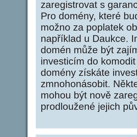
zaregistrovat s garan
Pro domény, které bud
možno za poplatek obj
například u Daukce. I
domén může být zajím
investicím do komodit 
domény získáte invest
zmnohonásobit. Někte
mohou být nově zareg
prodloužené jejich pův