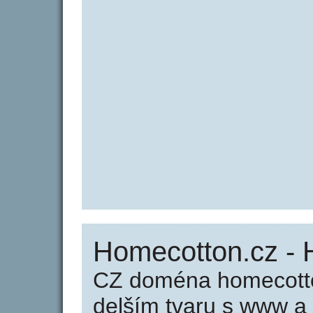
Homecotton.cz -
CZ doména homecotto
delším tvaru s www a