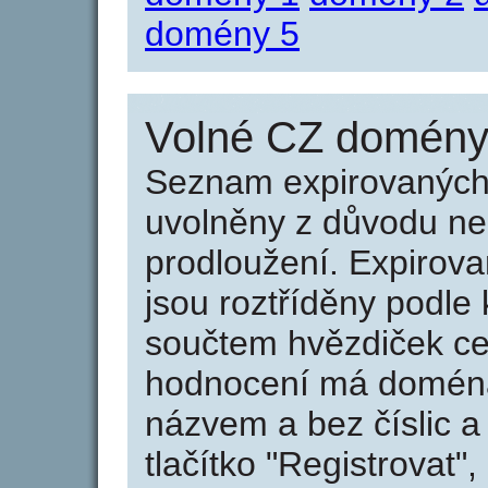
domény 5
Volné CZ domény 
Seznam expirovaných 
uvolněny z důvodu neu
prodloužení. Expirov
jsou roztříděny podle k
součtem hvězdiček ce
hodnocení má doména 
názvem a bez číslic a
tlačítko "Registrovat