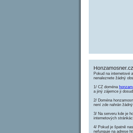
Honzamosner.c
Pokud na internetové 
nenaleznete žádný ob
1/ CZ doména
honzam
a jiný zájemce ji dosud
2/ Doména honzamosner
není zde nahrán žádný
3/ Na serveru kde je h
internetových stránká
4/ Pokud je špatně na
nefunguje na adrese h