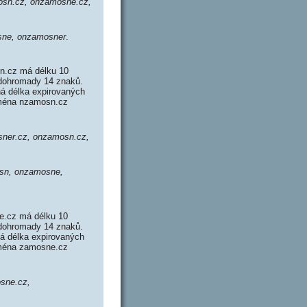
sn.cz, onzamosne.cz,
ne, onzamosner
.
n.cz má délku 10
 dohromady 14 znaků.
á délka expirovaných
Doména nzamosn.cz
ner.cz, onzamosn.cz,
sn, onzamosne,
e.cz má délku 10
 dohromady 14 znaků.
á délka expirovaných
Doména zamosne.cz
sne.cz,