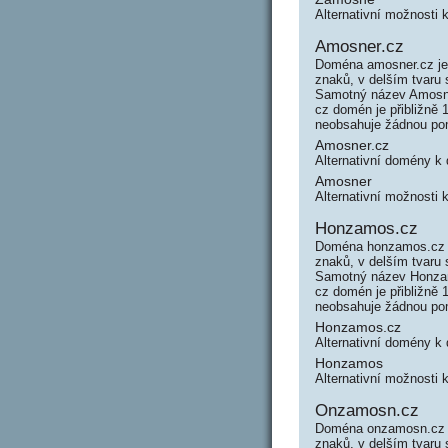
Alternativní možnosti
Amosner.cz
Doména amosner.cz je
znaků, v delším tvaru
Samotný název Amosne
cz domén je přibližně 
neobsahuje žádnou po
Amosner.cz
Alternativní domény 
Amosner
Alternativní možnosti
Honzamos.cz
Doména honzamos.cz j
znaků, v delším tvaru
Samotný název Honzam
cz domén je přibližně
neobsahuje žádnou po
Honzamos.cz
Alternativní domény 
Honzamos
Alternativní možnosti
Onzamosn.cz
Doména onzamosn.cz j
znaků, v delším tvaru