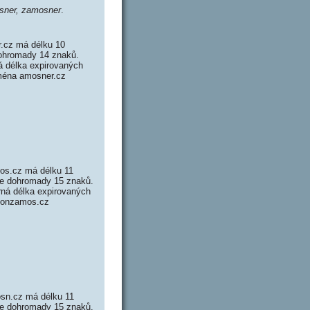
sner, zamosner
.
.cz má délku 10
dohromady 14 znaků.
 délka expirovaných
oména amosner.cz
os.cz má délku 11
je dohromady 15 znaků.
ná délka expirovaných
 honzamos.cz
sn.cz má délku 11
je dohromady 15 znaků.