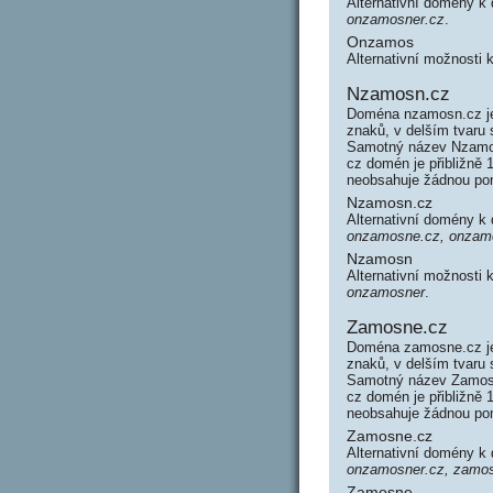
Alternativní domény 
onzamosner.cz
.
Onzamos
Alternativní možnosti
Nzamosn.cz
Doména nzamosn.cz je
znaků, v delším tvaru
Samotný název Nzamos
cz domén je přibližně
neobsahuje žádnou po
Nzamosn.cz
Alternativní domény 
onzamosne.cz, onzam
Nzamosn
Alternativní možnosti
onzamosner
.
Zamosne.cz
Doména zamosne.cz je
znaků, v delším tvaru
Samotný název Zamosn
cz domén je přibližně
neobsahuje žádnou po
Zamosne.cz
Alternativní domény 
onzamosner.cz, zamos
Zamosne