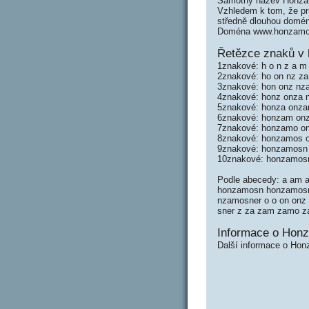
Samotný název Honzam
Vzhledem k tom, že prů
středně dlouhou domé
Doména www.honzamosn
Řetězce znaků v
1znakové: h o n z a m 
2znakové: ho on nz za
3znakové: hon onz nz
4znakové: honz onza
5znakové: honza onz
6znakové: honzam on
7znakové: honzamo o
8znakové: honzamos 
9znakové: honzamosn
10znakové: honzamos
Podle abecedy: a am
honzamosn honzamosn
nzamosner o o on onz
sner z za zam zamo 
Informace o Hon
Další informace o Hon