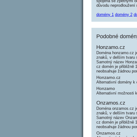
spojená se zpětnými od
důvodu neprodloužení n
domény 1
domény 2
d
Podobné domény
Honzamo.cz
Doména honzamo.cz je
znaků, v delším tvaru
Samotný název Honzam
cz domén je přibližně
neobsahuje žádnou po
Honzamo.cz
Alternativní domény 
Honzamo
Alternativní možnosti
Onzamos.cz
Doména onzamos.cz je
znaků, v delším tvaru
Samotný název Onzamo
cz domén je přibližně
neobsahuje žádnou po
Onzamos.cz