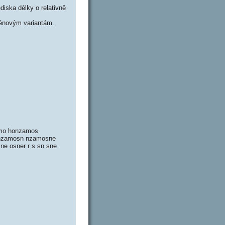
iska délky o relativně
énovým variantám.
amo honzamos
 nzamosn nzamosne
e osner r s sn sne