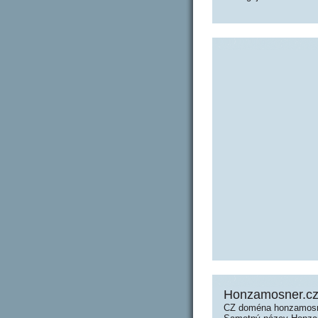
Honzamosner.cz
CZ doména honzamosne