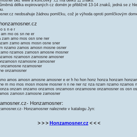
osner bez www a koncovky .cz má délku 11 znaků.
měrná délka expirovaných cz domén je přibližně 13-14 znaků, jedná se z hled
nu.
er.cz neobsahuje žádnou pomlčku, což je výhoda oproti pomlčkovým dom
 honzamosner.cz
o s n e r
 am mo os sn ne er
a zam amo mos osn sne ner
 nzam zamo amos mosn osne sner
am nzamo zamos amosn mosne osner
zamo nzamos zamosn amosne mosner
nzamos nzamosn zamosne amosner
onzamosn nzamosne zamosner
 onzamosne nzamosner
ne onzamosner
 amo amos amosn amosne amosner e er h ho hon honz honza honzam honz
e m mo mos mosn mosne mosner n n ne ner nz nza nzam nzamo nzamos
 onza onzam onzamo onzamos onzamosn onzamosne onzamosner os osn osn
zamos zamosn zamosne zamosner
zamosner.cz- Honzamosner:
zamosner.cz- Honzamosner naleznete v katalogu Jyn:
> > >
Honzamosner.cz
< < <