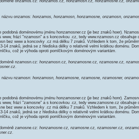
k doméně onzamos.cz:
honzamos.cz, honzamosn.cz, honzamosne.cz, onzamo
 k názvu onzamos:
honzamos, honzamosn, honzamosne, onzamosn, onzamos
 podobná doménovému jménu honzamosner.cz (je bez znaků hoer). Nzamos
 s www, frází "nzamosn" a s koncovkou .cz, tedy www.nzamosn.cz obsahuje
n bez www a koncovky .cz má délku 7 znaků. Vzhledem k tom, že průměrn
 13-14 znaků, jedná se z hlediska délky o relativně velmi krátkou doménu. 
mlčku, což je výhoda oproti pomlčkovým doménovým variantám.
k doméně nzamosn.cz:
honzamosn.cz, honzamosne.cz, nzamosne.cz, nzamos
osner.cz
.
 k názvu nzamosn:
honzamosn, honzamosne, nzamosne, nzamosner, onzamo
 podobná doménovému jménu honzamosner.cz (je bez znaků honr). Zamosn
 s www, frází "zamosne" a s koncovkou .cz, tedy www.zamosne.cz obsahuje
e bez www a koncovky .cz má délku 7 znaků. Vzhledem k tom, že průměrn
 13-14 znaků, jedná se z hlediska délky o relativně velmi krátkou doménu. 
mlčku, což je výhoda oproti pomlčkovým doménovým variantám.
k doméně zamosne.cz:
honzamosne.cz, nzamosne.cz, nzamosner.cz, onzamo
ner.cz
.