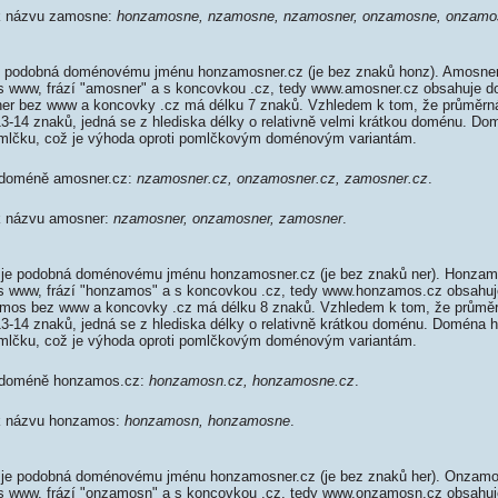
 k názvu zamosne:
honzamosne, nzamosne, nzamosner, onzamosne, onzamo
 podobná doménovému jménu honzamosner.cz (je bez znaků honz). Amosner
 s www, frází "amosner" a s koncovkou .cz, tedy www.amosner.cz obsahuje 
r bez www a koncovky .cz má délku 7 znaků. Vzhledem k tom, že průměrná
13-14 znaků, jedná se z hlediska délky o relativně velmi krátkou doménu. D
mlčku, což je výhoda oproti pomlčkovým doménovým variantám.
k doméně amosner.cz:
nzamosner.cz, onzamosner.cz, zamosner.cz
.
 k názvu amosner:
nzamosner, onzamosner, zamosner
.
e podobná doménovému jménu honzamosner.cz (je bez znaků ner). Honzam
 s www, frází "honzamos" a s koncovkou .cz, tedy www.honzamos.cz obsahu
os bez www a koncovky .cz má délku 8 znaků. Vzhledem k tom, že průměr
 13-14 znaků, jedná se z hlediska délky o relativně krátkou doménu. Doména
mlčku, což je výhoda oproti pomlčkovým doménovým variantám.
k doméně honzamos.cz:
honzamosn.cz, honzamosne.cz
.
 k názvu honzamos:
honzamosn, honzamosne
.
e podobná doménovému jménu honzamosner.cz (je bez znaků her). Onzamo
 s www, frází "onzamosn" a s koncovkou .cz, tedy www.onzamosn.cz obsahu