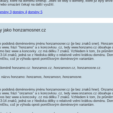
kazy, které na doménu směřují. Jední se tedy o domény, které již byly dříve
ebo smazání čekají na další využití.
omény 3
domény 4
domény 5
 jako honzamosner.cz
 podobná doménovému jménu honzamosner.cz (je bez znaků sner). Honzam
 s www, frází "honzamo" a s koncovkou .cz, tedy www.honzamo.cz obsahuje
o bez www a koncovky .cz má délku 7 znaků. Vzhledem k tom, že průměrn
 13-14 znaků, jedná se z hlediska délky o relativně velmi krátkou doménu. 
mlčku, což je výhoda oproti pomlčkovým doménovým variantám.
k doméně honzamo.cz:
honzamos.cz, honzamosn.cz, honzamosne.cz
.
 k názvu honzamo:
honzamos, honzamosn, honzamosne
.
 podobná doménovému jménu honzamosner.cz (je bez znaků hner). Onzamo
 s www, frází "onzamos" a s koncovkou .cz, tedy www.onzamos.cz obsahuje
s bez www a koncovky .cz má délku 7 znaků. Vzhledem k tom, že průměrn
 13-14 znaků, jedná se z hlediska délky o relativně velmi krátkou doménu. 
mlčku, což je výhoda oproti pomlčkovým doménovým variantám.