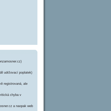
onzamosner.cz)
dil udržovací poplatek)
ě registrovaná, ale
ritická chyba v
mosner.cz a naopak web