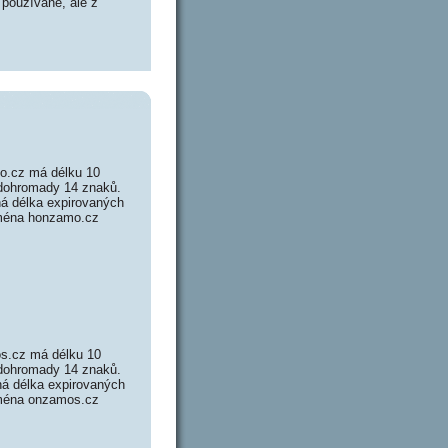
 používané, ale z
o.cz má délku 10
 dohromady 14 znaků.
á délka expirovaných
Doména honzamo.cz
s.cz má délku 10
 dohromady 14 znaků.
á délka expirovaných
Doména onzamos.cz