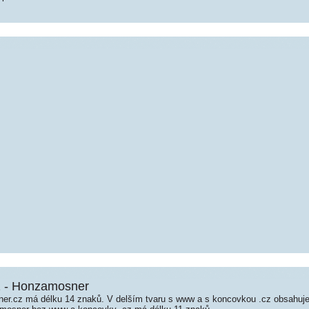
 - Honzamosner
r.cz má délku 14 znaků. V delším tvaru s www a s koncovkou .cz obsahuj