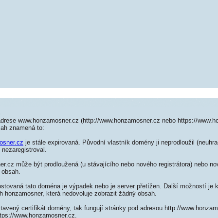
z
adrese www.honzamosner.cz (http://www.honzamosner.cz nebo https://www.h
sah znamená to:
osner.cz
je stále expirovaná. Původní vlastník domény ji neprodloužil (neuhra
 nezaregistroval.
.cz může být prodloužená (u stávajícího nebo nového registrátora) nebo nov
 obsah.
ostovaná tato doména je výpadek nebo je server přetížen. Další možností je k
ch honzamosner, která nedovoluje zobrazit žádný obsah.
stavený certifikát domény, tak fungují stránky pod adresou http://www.honza
ttps://www.honzamosner.cz.