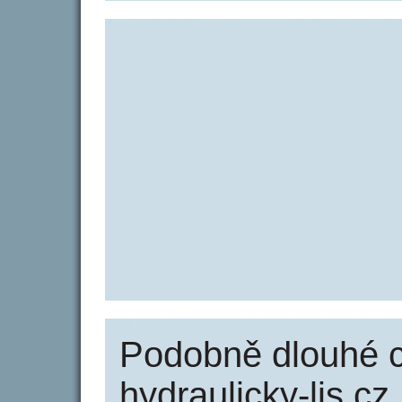
Podobně dlouhé 
hydraulicky-lis.cz