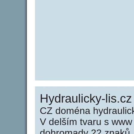
Hydraulicky-lis.cz
CZ doména hydraulick
V delším tvaru s www
dohromady 22 znaků.