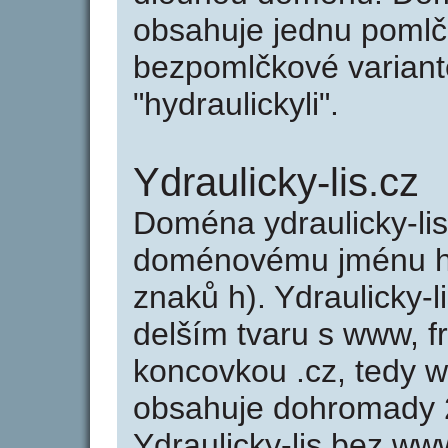
obsahuje jednu pomlčk
bezpomlčkové variantě 
"hydraulickyli".
Ydraulicky-lis.cz
Doména ydraulicky-lis
doménovému jménu hyd
znaků h). Ydraulicky-l
delším tvaru s www, frá
koncovkou .cz, tedy w
obsahuje dohromady 
Ydraulicky-lis bez ww