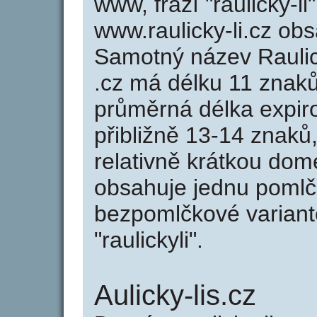
www, frází "raulicky-li
www.raulicky-li.cz o
Samotný název Raulic
.cz má délku 11 znak
průměrná délka expir
přibližně 13-14 znaků,
relativně krátkou dom
obsahuje jednu pomlčk
bezpomlčkové variantě 
"raulickyli".
Aulicky-lis.cz