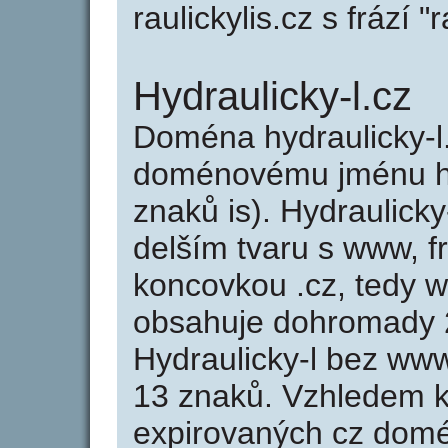
raulickylis.cz s frází "r
Hydraulicky-l.cz
Doména hydraulicky-l
doménovému jménu hyd
znaků is). Hydraulicky
delším tvaru s www, fr
koncovkou .cz, tedy w
obsahuje dohromady 
Hydraulicky-l bez ww
13 znaků. Vzhledem k
expirovaných cz domén