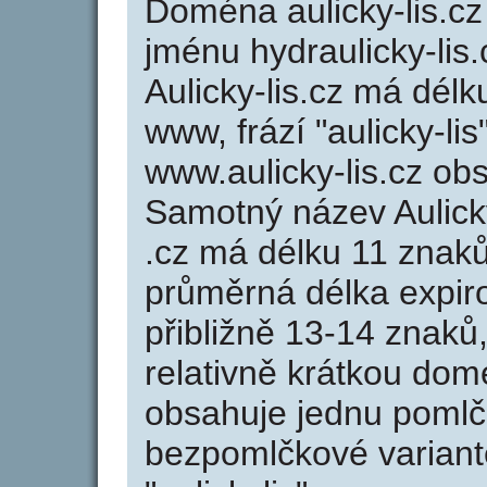
Doména aulicky-lis.
jménu hydraulicky-lis.
Aulicky-lis.cz má délk
www, frází "aulicky-li
www.aulicky-lis.cz o
Samotný název Aulick
.cz má délku 11 znak
průměrná délka expir
přibližně 13-14 znaků,
relativně krátkou dom
obsahuje jednu pomlčk
bezpomlčkové variantě 