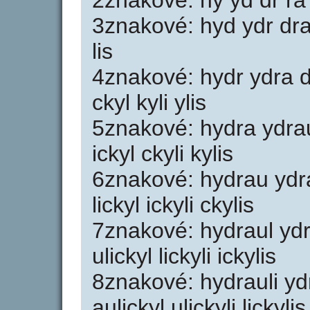
2znakové: hy yd dr ra au
3znakové: hyd ydr dra r
lis
4znakové: hydr ydra dra
ckyl kyli ylis
5znakové: hydra ydrau d
ickyl ckyli kylis
6znakové: hydrau ydrau
lickyl ickyli ckylis
7znakové: hydraul ydra
ulickyl lickyli ickylis
8znakové: hydrauli ydr
aulickyl ulickyli lickylis