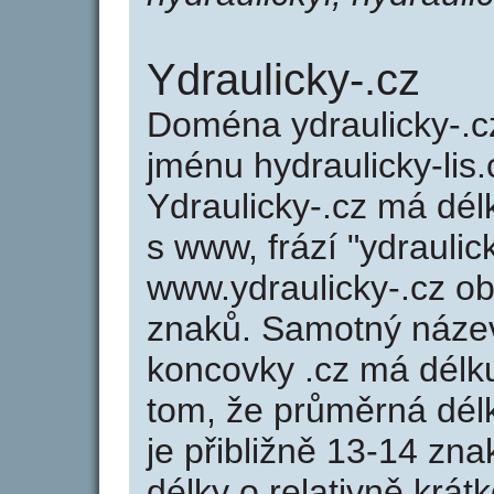
Ydraulicky-.cz
Doména ydraulicky-.
jménu hydraulicky-lis.
Ydraulicky-.cz má dél
s www, frází "ydraulic
www.ydraulicky-.cz o
znaků. Samotný název
koncovky .cz má délk
tom, že průměrná dél
je přibližně 13-14 zna
délky o relativně kr