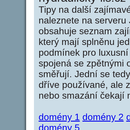
Tipy na další zajíma
naleznete na serveru 
obsahuje seznam zaj
který mají splněnu jed
podmínek pro luxusní 
spojená se zpětnými 
směřují. Jední se tedy
dříve používané, ale 
nebo smazání čekají na
domény 1
domény 2
domény 5