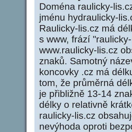
Doména raulicky-lis
jménu hydraulicky-lis.
Raulicky-lis.cz má dé
s www, frází "raulicky-
www.raulicky-lis.cz 
znaků. Samotný název
koncovky .cz má délk
tom, že průměrná dél
je přibližně 13-14 zna
délky o relativně kr
raulicky-lis.cz obsahu
nevýhoda oproti bezp