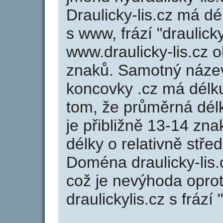
Draulicky-lis.cz má dé
s www, frází "draulick
www.draulicky-lis.cz
znaků. Samotný název
koncovky .cz má délk
tom, že průměrná dél
je přibližně 13-14 zna
délky o relativně stř
Doména draulicky-lis
což je nevýhoda opro
draulickylis.cz s frází 