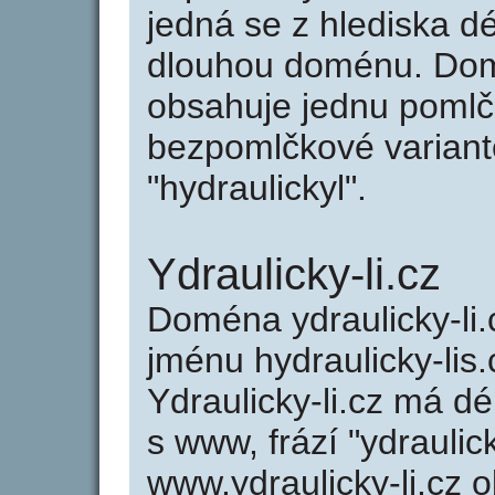
jedná se z hlediska dé
dlouhou doménu. Domé
obsahuje jednu pomlčk
bezpomlčkové variantě
"hydraulickyl".
Ydraulicky-li.cz
Doména ydraulicky-l
jménu hydraulicky-lis.
Ydraulicky-li.cz má dé
s www, frází "ydraulic
www.ydraulicky-li.cz