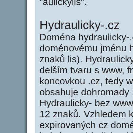
"aulickylis".
Hydraulicky-.cz
Doména hydraulicky-.
doménovému jménu hyd
znaků lis). Hydraulick
delším tvaru s www, fr
koncovkou .cz, tedy w
obsahuje dohromady 
Hydraulicky- bez www
12 znaků. Vzhledem k
expirovaných cz domén