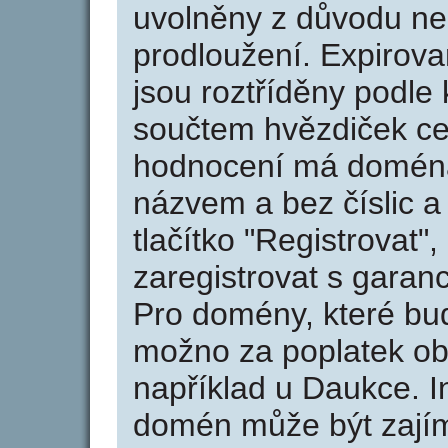
uvolněny z důvodu neu
prodloužení. Expirov
jsou roztříděny podle k
součtem hvězdiček ce
hodnocení má doména 
názvem a bez číslic a
tlačítko "Registrovat
zaregistrovat s garan
Pro domény, které bud
možno za poplatek obj
například u Daukce. I
domén může být zajím