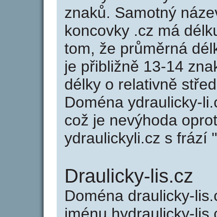
znaků. Samotný název
koncovky .cz má délk
tom, že průměrná dél
je přibližně 13-14 zna
délky o relativně stř
Doména ydraulicky-li
což je nevýhoda opro
ydraulickyli.cz s frází 
Draulicky-lis.cz
Doména draulicky-li
jménu hydraulicky-lis.