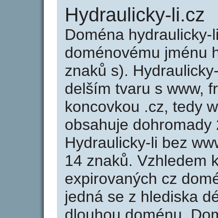
Hydraulicky-li.cz
Doména hydraulicky-l
doménovému jménu hyd
znaků s). Hydraulicky-
delším tvaru s www, frá
koncovkou .cz, tedy w
obsahuje dohromady 
Hydraulicky-li bez ww
14 znaků. Vzhledem k
expirovaných cz domén
jedná se z hlediska dé
dlouhou doménu. Domé