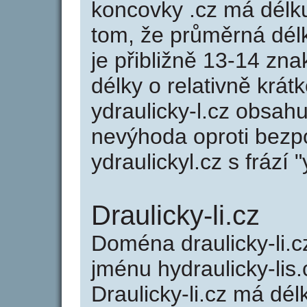
koncovky .cz má délk
tom, že průměrná dél
je přibližně 13-14 zna
délky o relativně kr
ydraulicky-l.cz obsah
nevýhoda oproti bezp
ydraulickyl.cz s frází "
Draulicky-li.cz
Doména draulicky-li
jménu hydraulicky-lis.
Draulicky-li.cz má dél