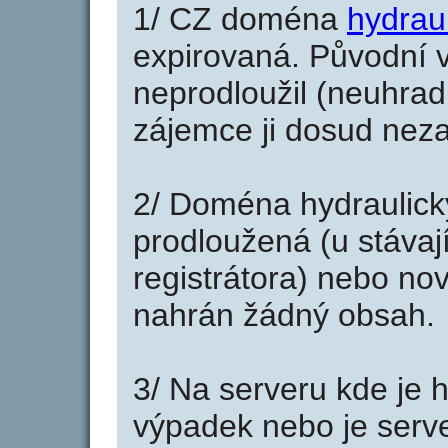
1/ CZ doména
hydraul
expirovaná. Původní v
neprodloužil (neuhradi
zájemce ji dosud neza
2/ Doména hydraulicky
prodloužená (u stáva
registrátora) nebo no
nahrán žádný obsah.
3/ Na serveru kde je 
výpadek nebo je serve