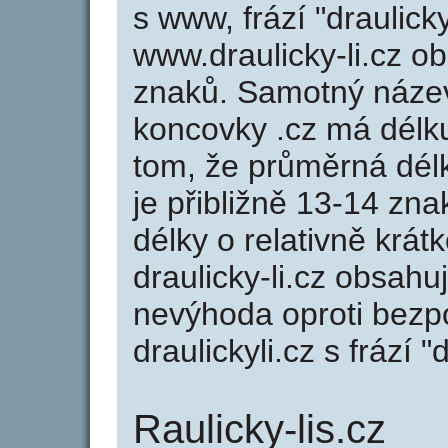
s www, frází "draulick
www.draulicky-li.cz 
znaků. Samotný název
koncovky .cz má délk
tom, že průměrná dél
je přibližně 13-14 zna
délky o relativně kr
draulicky-li.cz obsahu
nevýhoda oproti bezp
draulickyli.cz s frází "d
Raulicky-lis.cz