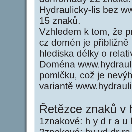
Hydraulicky-lis bez 
15 znaků.
Vzhledem k tom, že p
cz domén je přibližně
hlediska délky o rela
Doména www.hydraulic
pomlčku, což je nevý
variantě www.hydrauli
Řetězce znaků v h
1znakové: h y d r a u l i