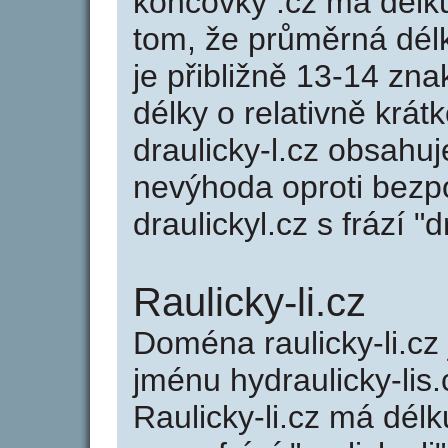
koncovky .cz má délk
tom, že průměrná dél
je přibližně 13-14 zna
délky o relativně kr
draulicky-l.cz obsahu
nevýhoda oproti bezp
draulickyl.cz s frází "d
Raulicky-li.cz
Doména raulicky-li.
jménu hydraulicky-lis.
Raulicky-li.cz má délk