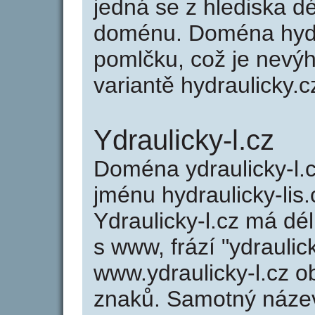
jedná se z hlediska dé
doménu. Doména hydra
pomlčku, což je nevý
variantě hydraulicky.cz
Ydraulicky-l.cz
Doména ydraulicky-l
jménu hydraulicky-lis.
Ydraulicky-l.cz má dé
s www, frází "ydraulic
www.ydraulicky-l.cz 
znaků. Samotný název