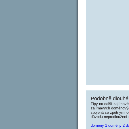
Podobně dlouhé 
Tipy na další zajímav
zajímavých doménových 
spojená se zpětnými od
důvodu neprodloužení n
domény 1
domény 2
d