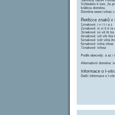
Samotný název I-vitra
Vzhledem k tom, že prů
krátkou doménu.
Doména www.i-vitraz.c
Řetězce znaků v i
1znakové: i v i t r a z
2znakové: iv vi it tr ra
3znakové: ivi vit itr tra
4znakové: ivit vitr itra 
5znakové: ivitr vitra itr
6znakové: ivitra vitraz
7znakové: ivitraz
Podle abecedy: a az i i it 
Alternativní doména: ivi
Informace o I-vitr
Další informace o I-vit