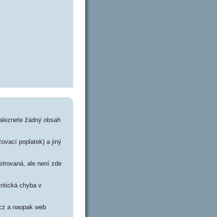
enaleznete žádný obsah
žovací poplatek) a jiný
strovaná, ale není zde
ritická chyba v
z.cz a naopak web