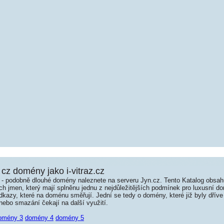
cz domény jako i-vitraz.cz
é - podobně dlouhé domény naleznete na serveru Jyn.cz. Tento Katalog obsa
jmen, který mají splněnu jednu z nejdůležitějších podmínek pro luxusní dom
kazy, které na doménu směřují. Jední se tedy o domény, které již byly dříve
ebo smazání čekají na další využití.
omény 3
domény 4
domény 5