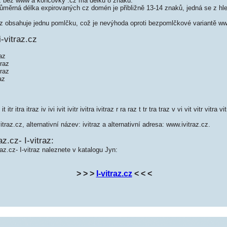
z bez www a koncovky .cz má délku 8 znaků.
měrná délka expirovaných cz domén je přibližně 13-14 znaků, jedná se z hled
z obsahuje jednu pomlčku, což je nevýhoda oproti bezpomlčkové variantě www
-vitraz.cz
 az
 raz
traz
az
itr itra itraz iv ivi ivit ivitr ivitra ivitraz r ra raz t tr tra traz v vi vit vitr vitra vi
traz.cz, alternativní název: ivitraz a alternativní adresa: www.ivitraz.cz.
az.cz- I-vitraz:
raz.cz- I-vitraz naleznete v katalogu Jyn:
> > >
I-vitraz.cz
< < <