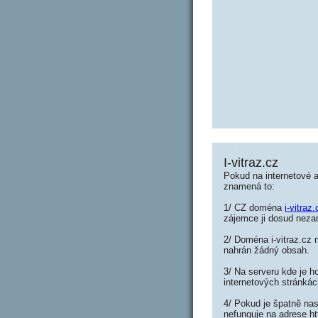
I-vitraz.cz
Pokud na internetové a
znamená to:
1/ CZ doména
i-vitraz.
zájemce ji dosud nezar
2/ Doména i-vitraz.cz 
nahrán žádný obsah.
3/ Na serveru kde je h
internetových stránkác
4/ Pokud je špatně nas
nefunguje na adrese htt