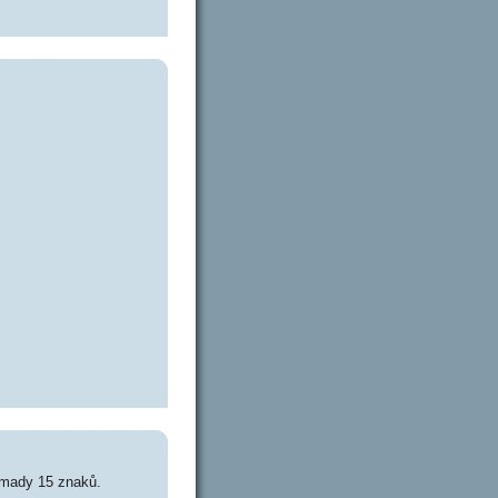
omady 15 znaků.