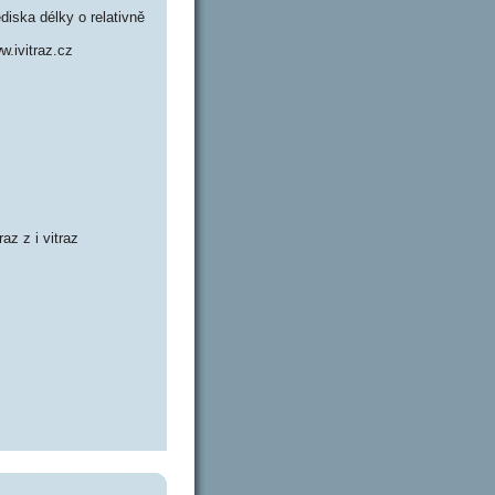
iska délky o relativně
.ivitraz.cz
traz z i vitraz