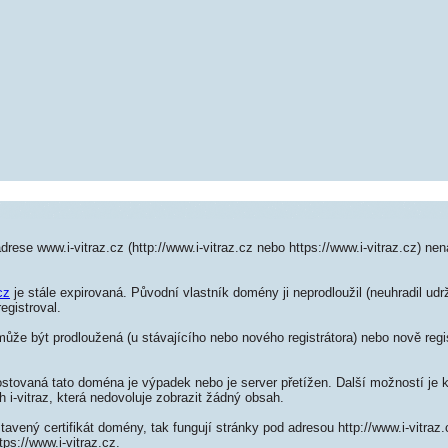
drese www.i-vitraz.cz (http://www.i-vitraz.cz nebo https://www.i-vitraz.cz) n
cz
je stále expirovaná. Původní vlastník domény ji neprodloužil (neuhradil udr
egistroval.
může být prodloužená (u stávajícího nebo nového registrátora) nebo nově regi
ostovaná tato doména je výpadek nebo je server přetížen. Další možností je k
h i-vitraz, která nedovoluje zobrazit žádný obsah.
tavený certifikát domény, tak fungují stránky pod adresou http://www.i-vitra
ps://www.i-vitraz.cz.