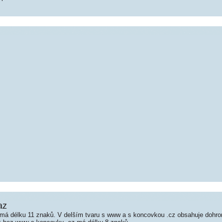
raz
 má délku 11 znaků. V delším tvaru s www a s koncovkou .cz obsahuje dohr