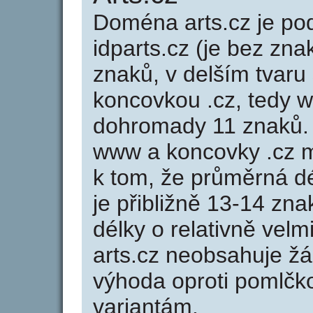
Doména arts.cz je 
idparts.cz (je bez zna
znaků, v delším tvaru 
koncovkou .cz, tedy 
dohromady 11 znaků.
www a koncovky .cz 
k tom, že průměrná d
je přibližně 13-14 zna
délky o relativně ve
arts.cz neobsahuje ž
výhoda oproti poml
variantám.