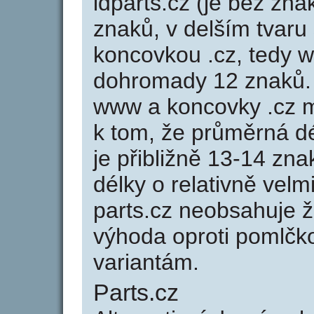
idparts.cz (je bez zna
znaků, v delším tvaru 
koncovkou .cz, tedy 
dohromady 12 znaků.
www a koncovky .cz 
k tom, že průměrná d
je přibližně 13-14 zna
délky o relativně ve
parts.cz neobsahuje 
výhoda oproti poml
variantám.
Parts.cz