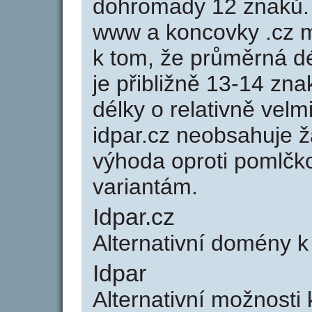
dohromady 12 znaků.
www a koncovky .cz 
k tom, že průměrná d
je přibližně 13-14 zna
délky o relativně ve
idpar.cz neobsahuje 
výhoda oproti poml
variantám.
Idpar.cz
Alternativní domény 
Idpar
Alternativní možnosti