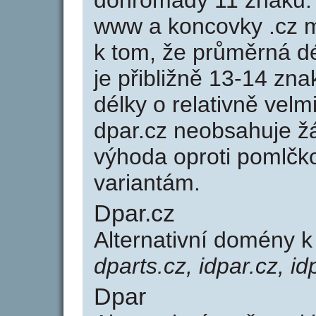
dohromady 11 znaků.
www a koncovky .cz 
k tom, že průměrná d
je přibližně 13-14 zna
délky o relativně ve
dpar.cz neobsahuje ž
výhoda oproti poml
variantám.
Dpar.cz
Alternativní domény 
dparts.cz, idpar.cz, id
Dpar