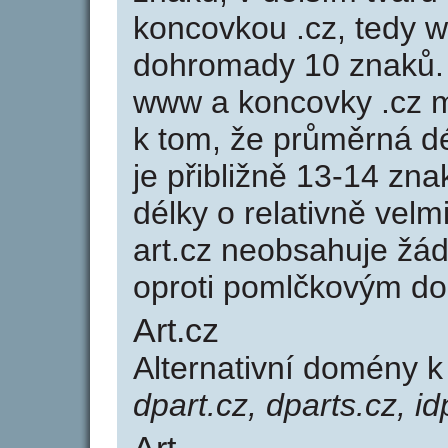
koncovkou .cz, tedy 
dohromady 10 znaků.
www a koncovky .cz 
k tom, že průměrná d
je přibližně 13-14 zna
délky o relativně ve
art.cz neobsahuje žá
oproti pomlčkovým d
Art.cz
Alternativní domény 
dpart.cz, dparts.cz, id