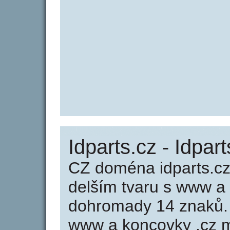
Idparts.cz - Idpart
CZ doména idparts.cz
delším tvaru s www a
dohromady 14 znaků.
www a koncovky .cz m