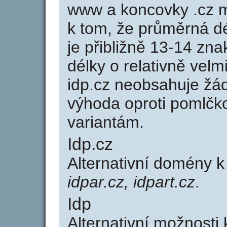
www a koncovky .cz 
k tom, že průměrná d
je přibližně 13-14 zna
délky o relativně ve
idp.cz neobsahuje žá
výhoda oproti poml
variantám.
Idp.cz
Alternativní domény 
idpar.cz, idpart.cz
.
Idp
Alternativní možnosti