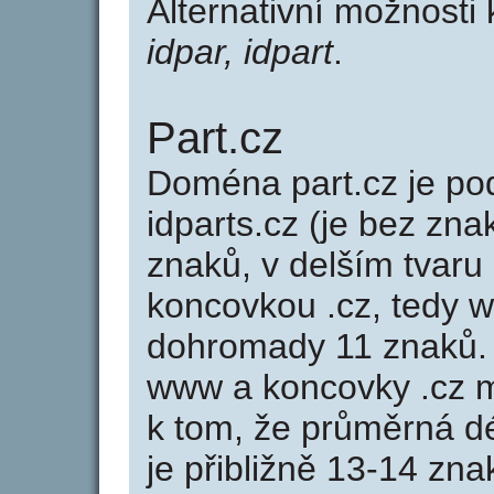
Alternativní možnosti
idpar, idpart
.
Part.cz
Doména part.cz je 
idparts.cz (je bez zna
znaků, v delším tvaru 
koncovkou .cz, tedy 
dohromady 11 znaků.
www a koncovky .cz 
k tom, že průměrná d
je přibližně 13-14 zna