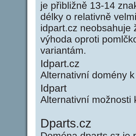
je přibližně 13-14 zna
délky o relativně ve
idpart.cz neobsahuje 
výhoda oproti poml
variantám.
Idpart.cz
Alternativní domény k
Idpart
Alternativní možnosti 
Dparts.cz
Doména dparts.cz j