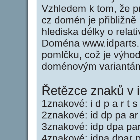
Vzhledem k tom, že p
cz domén je přibližně
hlediska délky o rela
Doména www.idparts.
pomlčku, což je výho
doménovým variantá
Řetězce znaků v i
1znakové: i d p a r t s
2znakové: id dp pa ar 
3znakové: idp dpa par 
4znakové: idpa dpar p