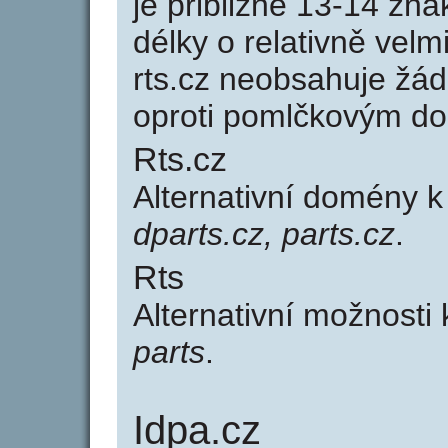
je přibližně 13-14 zna
délky o relativně ve
rts.cz neobsahuje žá
oproti pomlčkovým d
Rts.cz
Alternativní domény k
dparts.cz, parts.cz
.
Rts
Alternativní možnosti 
parts
.
Idpa.cz