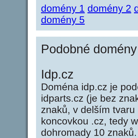
domény 1
domény 2
domény 5
Podobné domény j
Idp.cz
Doména idp.cz je p
idparts.cz (je bez zna
znaků, v delším tvaru 
koncovkou .cz, tedy 
dohromady 10 znaků.