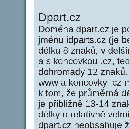
Dpart.cz
Doména dpart.cz je
jménu idparts.cz (je b
délku 8 znaků, v delší
a s koncovkou .cz, te
dohromady 12 znaků.
www a koncovky .cz 
k tom, že průměrná d
je přibližně 13-14 zna
délky o relativně ve
dpart.cz neobsahuje 