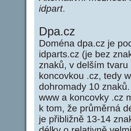
idpart
.
Dpa.cz
Doména dpa.cz je p
idparts.cz (je bez zna
znaků, v delším tvaru 
koncovkou .cz, tedy 
dohromady 10 znaků.
www a koncovky .cz 
k tom, že průměrná d
je přibližně 13-14 zna
délky o relativně ve