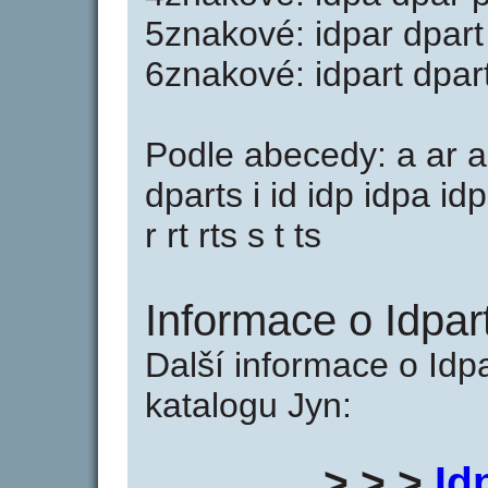
5znakové: idpar dpart
6znakové: idpart dpar
Podle abecedy: a ar a
dparts i id idp idpa id
r rt rts s t ts
Informace o Idpart
Další informace o Idpa
katalogu Jyn:
> > >
Id