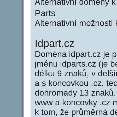
Alternativní domény 
Parts
Alternativní možnosti
Idpart.cz
Doména idpart.cz je
jménu idparts.cz (je b
délku 9 znaků, v delší
a s koncovkou .cz, te
dohromady 13 znaků.
www a koncovky .cz 
k tom, že průměrná d