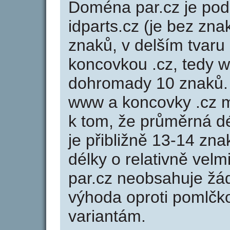
Doména par.cz je p
idparts.cz (je bez zna
znaků, v delším tvaru 
koncovkou .cz, tedy 
dohromady 10 znaků.
www a koncovky .cz 
k tom, že průměrná d
je přibližně 13-14 zna
délky o relativně ve
par.cz neobsahuje žá
výhoda oproti poml
variantám.