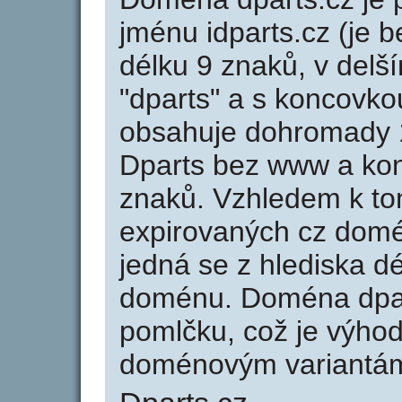
jménu idparts.cz (je b
délku 9 znaků, v delší
"dparts" a s koncovko
obsahuje dohromady 
Dparts bez www a kon
znaků. Vzhledem k to
expirovaných cz domén
jedná se z hlediska dé
doménu. Doména dpar
pomlčku, což je výho
doménovým variantá