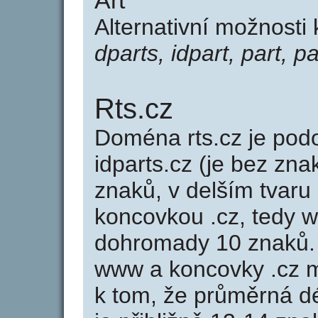
Art
Alternativní možnosti 
dparts, idpart, part, pa
Rts.cz
Doména rts.cz je po
idparts.cz (je bez zna
znaků, v delším tvaru 
koncovkou .cz, tedy w
dohromady 10 znaků.
www a koncovky .cz 
k tom, že průměrná d