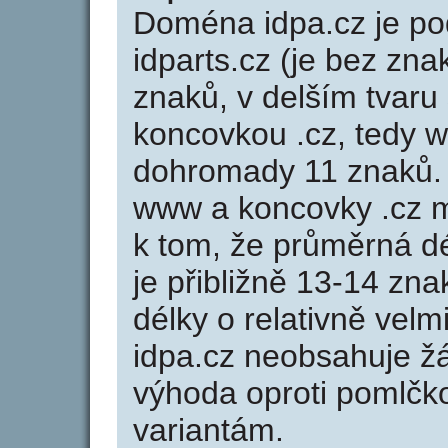
Doména idpa.cz je 
idparts.cz (je bez zna
znaků, v delším tvaru 
koncovkou .cz, tedy 
dohromady 11 znaků.
www a koncovky .cz 
k tom, že průměrná d
je přibližně 13-14 zna
délky o relativně ve
idpa.cz neobsahuje ž
výhoda oproti poml
variantám.