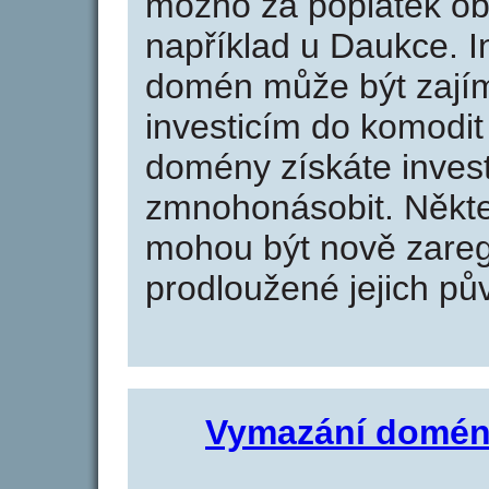
možno za poplatek obj
například u Daukce. I
domén může být zajím
investicím do komodit 
domény získáte invest
zmnohonásobit. Někte
mohou být nově zareg
prodloužené jejich pův
Vymazání domén