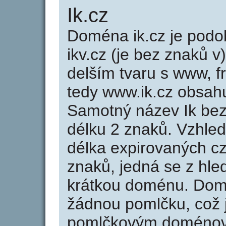
Ik.cz
Doména ik.cz je po
ikv.cz (je bez znaků v
delším tvaru s www, fr
tedy www.ik.cz obsah
Samotný název Ik be
délku 2 znaků. Vzhle
délka expirovaných cz
znaků, jedná se z hled
krátkou doménu. Dom
žádnou pomlčku, což j
pomlčkovým doménov