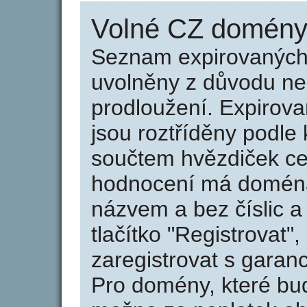
Volné CZ domény 
Seznam expirovaných 
uvolněny z důvodu neu
prodloužení. Expirov
jsou roztříděny podle k
součtem hvězdiček ce
hodnocení má doména 
názvem a bez číslic a
tlačítko "Registrovat
zaregistrovat s garan
Pro domény, které bud