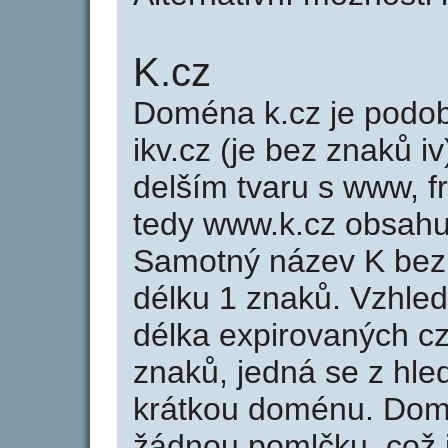
K.cz
Doména k.cz je pod
ikv.cz (je bez znaků i
delším tvaru s www, fr
tedy www.k.cz obsahu
Samotný název K bez
délku 1 znaků. Vzhle
délka expirovaných cz
znaků, jedná se z hled
krátkou doménu. Dom
žádnou pomlčku, což j