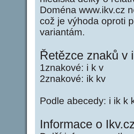
Doména www.ikv.cz n
což je výhoda oprot
variantám.
Řetězce znaků v i
1znakové: i k v
2znakové: ik kv
Podle abecedy: i ik k 
Informace o Ikv.cz