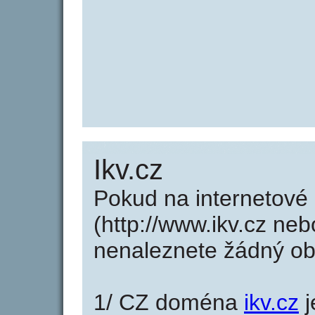
Ikv.cz
Pokud na internetové
(http://www.ikv.cz neb
nenaleznete žádný o
1/ CZ doména
ikv.cz
j