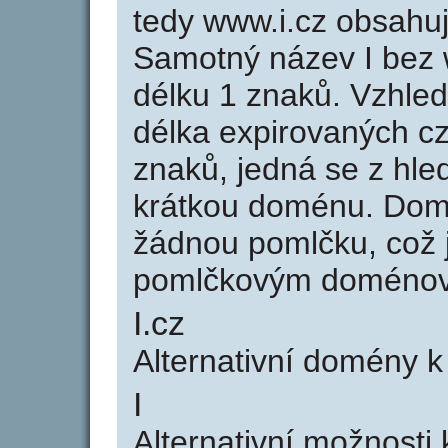
tedy www.i.cz obsahu
Samotný název I bez
délku 1 znaků. Vzhle
délka expirovaných cz
znaků, jedná se z hled
krátkou doménu. Dom
žádnou pomlčku, což j
pomlčkovým doménov
I.cz
Alternativní domény 
I
Alternativní možnosti 