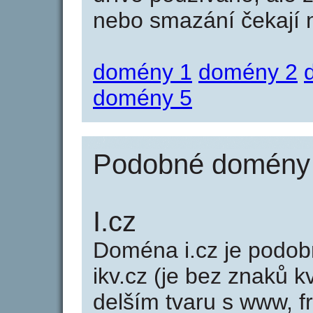
nebo smazání čekají na
domény 1
domény 2
domény 5
Podobné domény j
I.cz
Doména i.cz je pod
ikv.cz (je bez znaků k
delším tvaru s www, fr