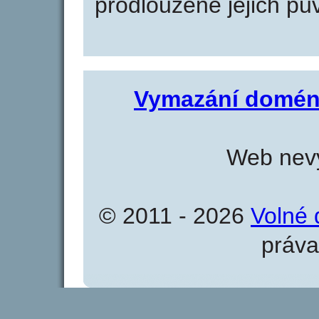
prodloužené jejich pův
Vymazání domén
Web nevy
© 2011 - 2026
Volné 
práva