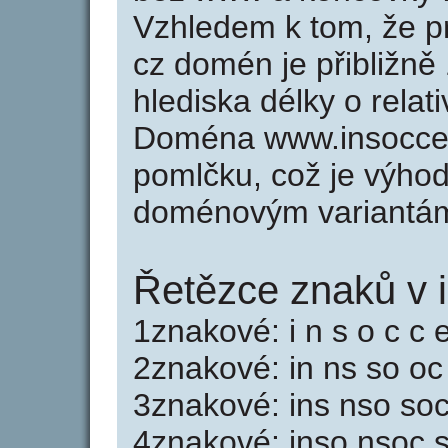
Vzhledem k tom, že p
cz domén je přibližně
hlediska délky o rela
Doména www.insoccer
pomlčku, což je výho
doménovým variantá
Řetězce znaků v 
1znakové: i n s o c c e
2znakové: in ns so oc
3znakové: ins nso soc
4znakové: inso nsoc 