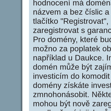
hodnocení má doména 
názvem a bez číslic a
tlačítko "Registrovat
zaregistrovat s garan
Pro domény, které bud
možno za poplatek obj
například u Daukce. I
domén může být zajím
investicím do komodit 
domény získáte invest
zmnohonásobit. Někte
mohou být nově zareg