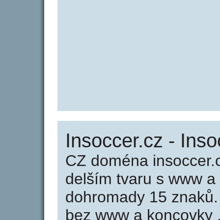
Insoccer.cz - Inso
CZ doména insoccer.c
delším tvaru s www a
dohromady 15 znaků.
bez www a koncovky .