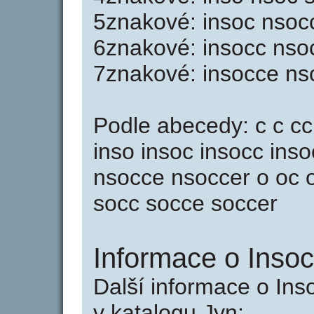
5znakové: insoc nsoc
6znakové: insocc nso
7znakové: insocce ns
Podle abecedy: c c cc 
inso insoc insocc ins
nsocce nsoccer o oc o
socc socce soccer
Informace o Insoc
Další informace o Ins
v katalogu Jyn: