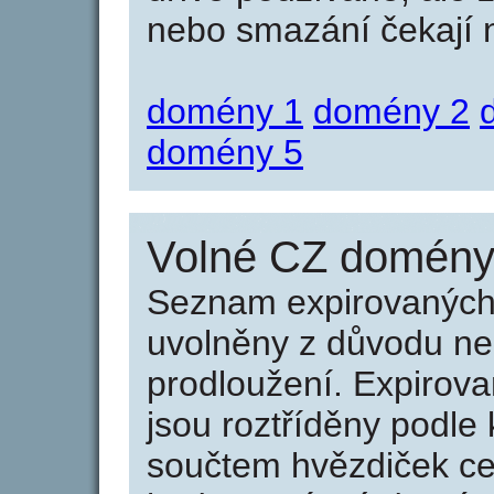
nebo smazání čekají na
domény 1
domény 2
domény 5
Volné CZ domény 
Seznam expirovaných 
uvolněny z důvodu neu
prodloužení. Expirov
jsou roztříděny podle k
součtem hvězdiček ce