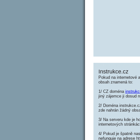
Instrukce.cz
Pokud na internetové a
obsah znamená to:
1/ CZ doména
instruk
jiný zájemce ji dosud n
2/ Doména instrukce.cz
zde nahrán žádný obs
3/ Na serveru kde je h
internetových stránkác
4/ Pokud je špatně nas
nefunguje na adrese ht