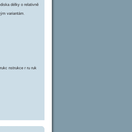
iska délky o relativně
vým variantám.
trukc nstrukce r ru ruk