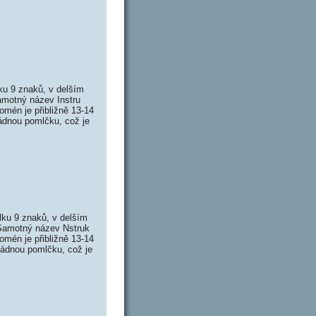
ku 9 znaků, v delším
amotný název Instru
mén je přibližně 13-14
ádnou pomlčku, což je
lku 9 znaků, v delším
 Samotný název Nstruk
mén je přibližně 13-14
žádnou pomlčku, což je