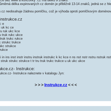
kce bez www a koncovky .cz má délku 9 znaků.
měrná délka expirovaných cz domén je přibližně 13-14 znaků, jedná se z hled
.cz neobsahuje žádnou pomlčku, což je výhoda oproti pomlčkovým doméno
instrukce.cz
c e
u uk kc ce
ru ruk ukc kce
u truk rukc ukce
truk trukc rukce
k strukc trukce
ukc strukce
trukce
 in ins inst instr instru instruk instrukc k kc kce n ns nst nstr nstru nstruk ns
 struk strukc strukce t tr tru truk trukc trukce u uk ukc ukce
ukce.cz- Instrukce:
rukce.cz- Instrukce naleznete v katalogu Jyn:
> > >
Instrukce.cz
< < <