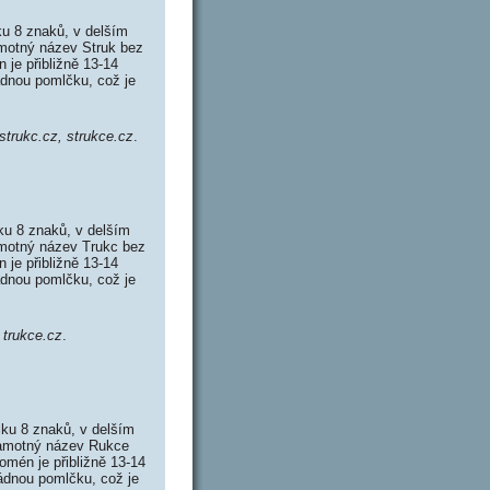
u 8 znaků, v delším
amotný název Struk bez
je přibližně 13-14
ádnou pomlčku, což je
 strukc.cz, strukce.cz
.
ku 8 znaků, v delším
amotný název Trukc bez
je přibližně 13-14
ádnou pomlčku, což je
 trukce.cz
.
ku 8 znaků, v delším
Samotný název Rukce
mén je přibližně 13-14
ádnou pomlčku, což je