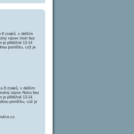
 8 znaků, v delším
otný název Instr bez
je přibližně 13-14
dnou pomlčku, což je
u 8 znaků, v delším
amotný název Nstru bez
je přibližně 13-14
ádnou pomlčku, což je
trukce.cz
.