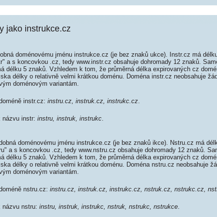
jako instrukce.cz
dobná doménovému jménu instrukce.cz (je bez znaků ukce). Instr.cz má délku
str" a s koncovkou .cz, tedy www.instr.cz obsahuje dohromady 12 znaků. Sam
 délku 5 znaků. Vzhledem k tom, že průměrná délka expirovaných cz domén 
iska délky o relativně velmi krátkou doménu. Doména instr.cz neobsahuje žá
ovým doménovým variantám.
 doméně instr.cz:
instru.cz, instruk.cz, instrukc.cz
.
k názvu instr:
instru, instruk, instrukc
.
dobná doménovému jménu instrukce.cz (je bez znaků ikce). Nstru.cz má délk
stru" a s koncovkou .cz, tedy www.nstru.cz obsahuje dohromady 12 znaků. S
 délku 5 znaků. Vzhledem k tom, že průměrná délka expirovaných cz domén 
diska délky o relativně velmi krátkou doménu. Doména nstru.cz neobsahuje ž
ovým doménovým variantám.
 doméně nstru.cz:
instru.cz, instruk.cz, instrukc.cz, nstruk.cz, nstrukc.cz, ns
k názvu nstru:
instru, instruk, instrukc, nstruk, nstrukc, nstrukce
.