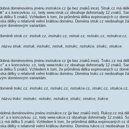
dobná doménovému jménu instrukce.cz (je bez znaků ince). Struk.cz má délk
truk" a s koncovkou .cz, tedy www.struk.cz obsahuje dohromady 12 znaků. S
 délku 5 znaků. Vzhledem k tom, že průměrná délka expirovaných cz domén 
diska délky o relativně velmi krátkou doménu. Doména struk.cz neobsahuje ž
ovým doménovým variantám.
 doméně struk.cz:
instruk.cz, instrukc.cz, nstruk.cz, nstrukc.cz, nstrukce.cz,
k názvu struk:
instruk, instrukc, nstruk, nstrukc, nstrukce, strukc, strukce
.
dobná doménovému jménu instrukce.cz (je bez znaků inse). Trukc.cz má dél
rukc" a s koncovkou .cz, tedy www.trukc.cz obsahuje dohromady 12 znaků. S
 délku 5 znaků. Vzhledem k tom, že průměrná délka expirovaných cz domén 
diska délky o relativně velmi krátkou doménu. Doména trukc.cz neobsahuje ž
ovým doménovým variantám.
 doméně trukc.cz:
instrukc.cz, nstrukc.cz, nstrukce.cz, strukc.cz, strukce.cz,
k názvu trukc:
instrukc, nstrukc, nstrukce, strukc, strukce, trukce
.
dobná doménovému jménu instrukce.cz (je bez znaků inst). Rukce.cz má dél
ukce" a s koncovkou .cz, tedy www.rukce.cz obsahuje dohromady 12 znaků. 
z má délku 5 znaků. Vzhledem k tom, že průměrná délka expirovaných cz do
diska délky o relativně velmi krátkou doménu. Doména rukce.cz neobsahuje ž