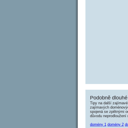
Podobně dlouhé 
Tipy na další zajímav
zajímavých doménových 
spojená se zpětnými od
důvodu neprodloužení n
domény 1
domény 2
d