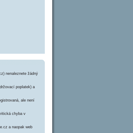
.cz) nenaleznete žádný
udržovací poplatek) a
gistrovaná, ale není
ritická chyba v
kce.cz a naopak web