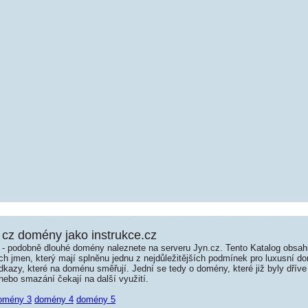
cz domény jako instrukce.cz
é - podobně dlouhé domény naleznete na serveru Jyn.cz. Tento Katalog obsa
jmen, který mají splněnu jednu z nejdůležitějších podmínek pro luxusní dom
kazy, které na doménu směřují. Jední se tedy o domény, které již byly dříve
ebo smazání čekají na další využití.
omény 3
domény 4
domény 5