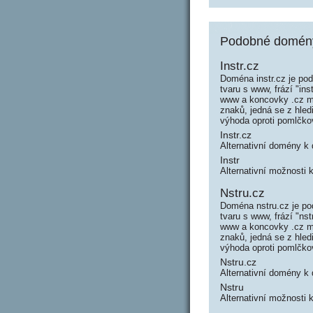
Podobné domény 
Instr.cz
Doména instr.cz je po
tvaru s www, frází "in
www a koncovky .cz má
znaků, jedná se z hled
výhoda oproti pomlčk
Instr.cz
Alternativní domény k
Instr
Alternativní možnosti 
Nstru.cz
Doména nstru.cz je po
tvaru s www, frází "n
www a koncovky .cz má
znaků, jedná se z hle
výhoda oproti pomlčk
Nstru.cz
Alternativní domény k
Nstru
Alternativní možnosti 