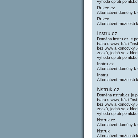
výhoda oproti pomlčk
Rukce.cz
Alternativní domény k
Rukce
Alternativní možnosti 
Instru.cz
Doména instru.cz je p
tvaru s www, frází "in
bez www a koncovky .c
znaků, jedná se z hle
výhoda oproti pomlčk
Instru.cz
Alternativní domény k
Instru
Alternativní možnosti 
Nstruk.cz
Doména nstruk.cz je p
tvaru s www, frází "n
bez www a koncovky .c
znaků, jedná se z hle
výhoda oproti pomlčk
Nstruk.cz
Alternativní domény k
Nstruk
Alternativní možnosti 