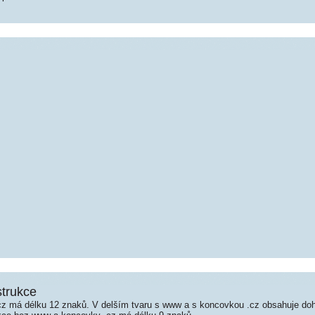
strukce
z má délku 12 znaků. V delším tvaru s www a s koncovkou .cz obsahuje do