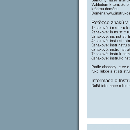
Samotný název Instru
Vzhledem k tom, že prů
krátkou doménu.
Doména www.instrukce
Řetězce znaků v 
1znakové: i n s t r u k 
2znakové: in ns st tr r
3znakové: ins nst str t
4znakové: inst nstr str
5znakové: instr nstru s
6znakové: instru nstru
7znakové: instruk nstr
8znakové: instrukc ns
Podle abecedy: c ce e i
rukc rukce s st str stru
Informace o Instr
Další informace o Inst