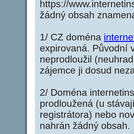
https://www.internetin
žádný obsah znamená
1/ CZ doména
interne
expirovaná. Původní v
neprodloužil (neuhradi
zájemce ji dosud neza
2/ Doména internetins
prodloužená (u stáva
registrátora) nebo no
nahrán žádný obsah.