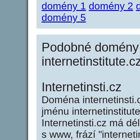
domény 1
domény 2
domény 5
Podobné domény 
internetinstitute.c
Internetinsti.cz
Doména internetinst
jménu internetinstitute
Internetinsti.cz má dé
s www, frází "internet