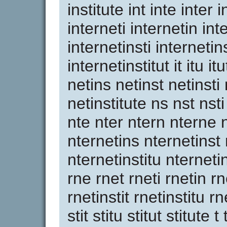
institute int inte inter 
interneti internetin int
internetinsti internetins
internetinstitut it itu i
netins netinst netinsti 
netinstitute ns nst nsti 
nte nter ntern nterne n
nternetins nternetinst 
nternetinstitu nternetin
rne rnet rneti rnetin rn
rnetinstit rnetinstitu rn
stit stitu stitut stitute t