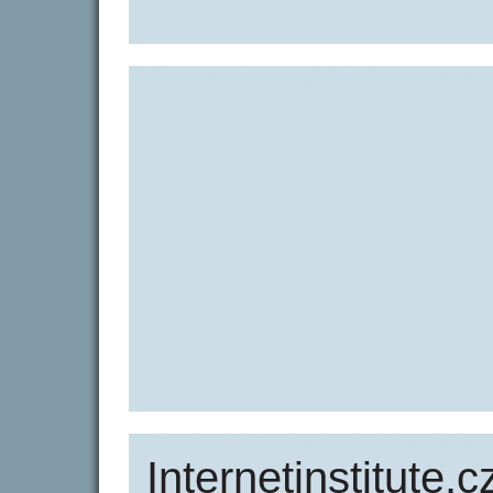
Internetinstitute.cz