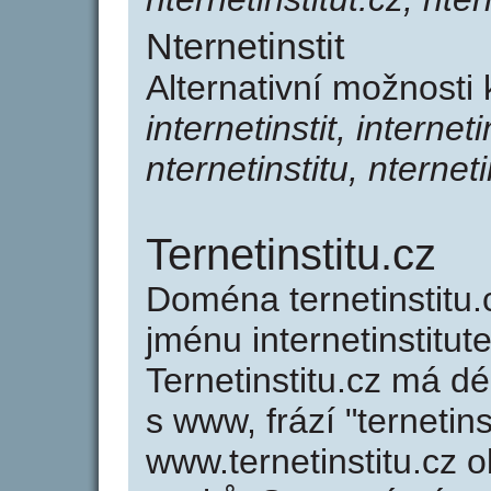
Nternetinstit
Alternativní možnosti 
internetinstit, interneti
nternetinstitu, nterneti
Ternetinstitu.cz
Doména ternetinstit
jménu internetinstitute
Ternetinstitu.cz má dé
s www, frází "ternetin
www.ternetinstitu.cz