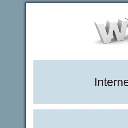
Interne