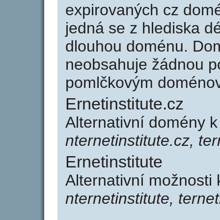
expirovaných cz domén
jedná se z hlediska dé
dlouhou doménu. Domé
neobsahuje žádnou po
pomlčkovým doménov
Ernetinstitute.cz
Alternativní domény k
nternetinstitute.cz, ter
Ernetinstitute
Alternativní možnosti 
nternetinstitute, ternet