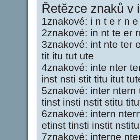
Řetězce znaků v in
1znakové: i n t e r n e t 
2znakové: in nt te er rn 
3znakové: int nte ter er
tit itu tut ute
4znakové: inte nter ter
inst nsti stit titu itut tut
5znakové: inter ntern t
tinst insti nstit stitu titu
6znakové: intern ntern
etinst tinsti instit nstitu
7znakové: interne nter