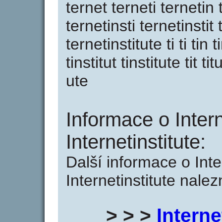
ternet terneti ternetin 
ternetinsti ternetinstit 
ternetinstitute ti ti tin ti
tinstitut tinstitute tit ti
ute
Informace o Intern
Internetinstitute:
Další informace o Inter
Internetinstitute nale
> > >
Interne