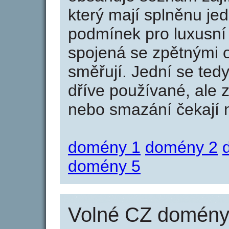
který mají splněnu jed
podmínek pro luxusní 
spojená se zpětnými 
směřují. Jední se tedy
dříve používané, ale 
nebo smazání čekají na
domény 1
domény 2
domény 5
Volné CZ domény 