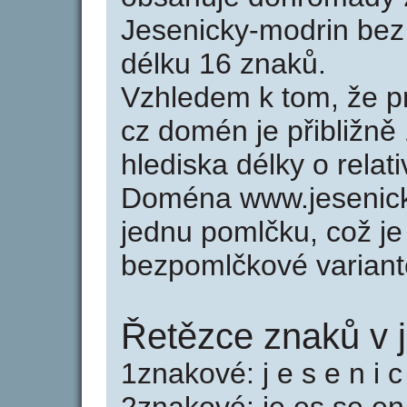
Jesenicky-modrin be
délku 16 znaků.
Vzhledem k tom, že p
cz domén je přibližně
hlediska délky o rela
Doména www.jesenick
jednu pomlčku, což je
bezpomlčkové variant
Řetězce znaků v 
1znakové: j e s e n i c