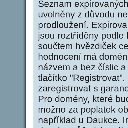
Seznam expirovaných 
uvolněny z důvodu neu
prodloužení. Expirov
jsou roztříděny podle k
součtem hvězdiček ce
hodnocení má doména 
názvem a bez číslic a
tlačítko "Registrovat
zaregistrovat s garan
Pro domény, které bud
možno za poplatek obj
například u Daukce. I