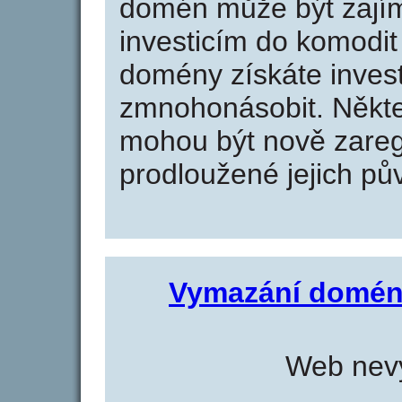
domén může být zajím
investicím do komodit 
domény získáte invest
zmnohonásobit. Někte
mohou být nově zareg
prodloužené jejich pův
Vymazání domén
Web nevy