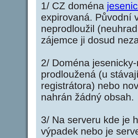
1/ CZ doména
jeseni
expirovaná. Původní v
neprodloužil (neuhradi
zájemce ji dosud neza
2/ Doména jesenicky-
prodloužená (u stáva
registrátora) nebo no
nahrán žádný obsah.
3/ Na serveru kde je 
výpadek nebo je serve