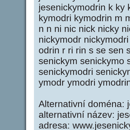
jesenickymodrin k k
kymodri kymodrin m 
n n ni nic nick nicky
nickymodr nickymodri 
odrin r ri rin s se sen
senickym senickymo 
senickymodri senick
ymodr ymodri ymodrin
Alternativní doména: 
alternativní název: je
adresa: www.jesenick