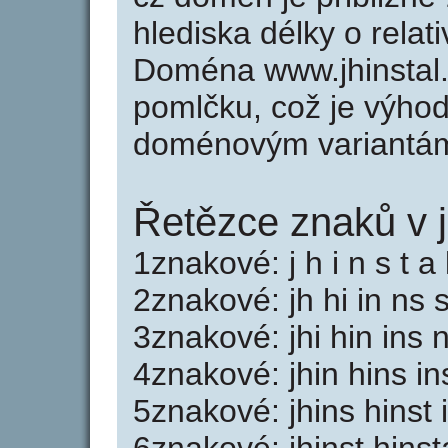
hlediska délky o rela
Doména www.jhinstal
pomlčku, což je výho
doménovým variantá
Řetězce znaků v j
1znakové: j h i n s t a 
2znakové: jh hi in ns s
3znakové: jhi hin ins n
4znakové: jhin hins ins
5znakové: jhins hinst 