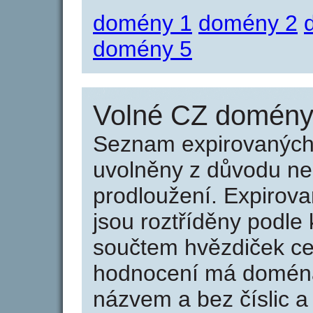
domény 1
domény 2
domény 5
Volné CZ domény 
Seznam expirovaných 
uvolněny z důvodu neu
prodloužení. Expirov
jsou roztříděny podle k
součtem hvězdiček ce
hodnocení má doména 
názvem a bez číslic a