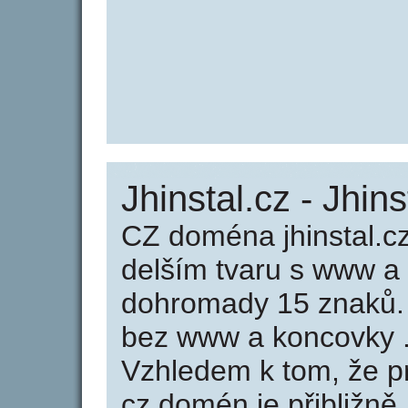
Jhinstal.cz - Jhins
CZ doména jhinstal.c
delším tvaru s www a
dohromady 15 znaků. 
bez www a koncovky .
Vzhledem k tom, že p
cz domén je přibližně