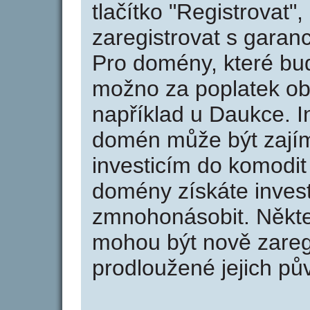
tlačítko "Registrovat
zaregistrovat s garan
Pro domény, které bud
možno za poplatek obj
například u Daukce. I
domén může být zajím
investicím do komodit 
domény získáte invest
zmnohonásobit. Někte
mohou být nově zareg
prodloužené jejich pův