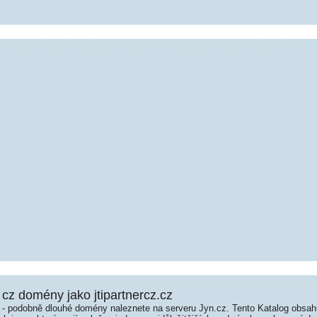
cz domény jako jtipartnercz.cz
é - podobně dlouhé domény naleznete na serveru Jyn.cz. Tento Katalog obsa