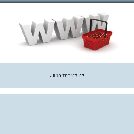
Jtipartnercz.cz