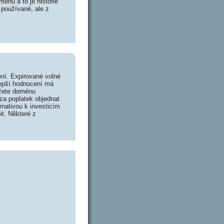
énu a to je historie
 používané, ale z
ní. Expirované volné
lepší hodnocení má
ůžete doménu
za poplatek objednat
rnativou k investicím
it. Některé z