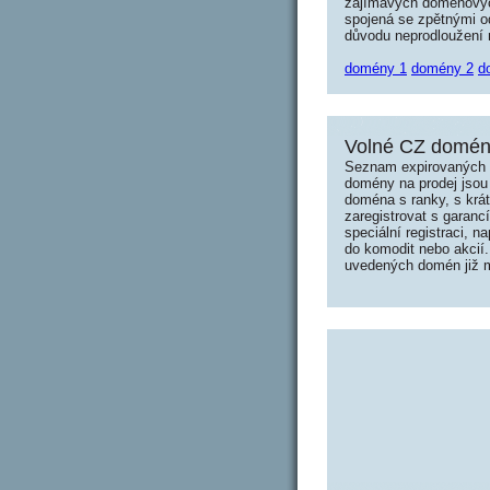
zajímavých doménových 
spojená se zpětnými od
důvodu neprodloužení n
domény 1
domény 2
d
Volné CZ domény
Seznam expirovaných d
domény na prodej jsou 
doména s ranky, s krá
zaregistrovat s garanc
speciální registraci, 
do komodit nebo akcií.
uvedených domén již mo