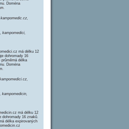
ménu. Doména
ám.
, kampomedic.cz,
, kampomedici,
medici.cz má délku 12
uje dohromady 16
 průměrná délka
ménu. Doména
m.
kampomedici.cz,
, kampomedicin,
edicin.cz má délku 12
je dohromady 16 znaků.
ná délka expirovaných
pomedicin.cz