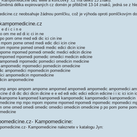
 Kampomedicine bez www a koncovky .cz má délku 13 znaků.
měrná délka expirovaných cz domén je přibližně 13-14 znaků, jedná se z hled
cine.cz neobsahuje žádnou pomlčku, což je výhoda oproti pomlčkovým d
 kampomedicine.cz
e d i c i n e
 om me ed di ic ci in ne
 pom ome med edi dic ici cin ine
mpom pome omed medi edic dici icin cine
m mpome pomed omedi medic edici dicin icine
ome mpomed pomedi omedic medici edicin dicine
mpomed mpomedi pomedic omedici medicin edicine
ampomedi mpomedic pomedici omedicin medicine
 ampomedic mpomedici pomedicin omedicine
ic ampomedici mpomedicin pomedicine
ici ampomedicin mpomedicine
icin ampomedicine
m amp ampo ampom ampome ampomed ampomedi ampomedic ampomedici am
ne d di dic dici dicin dicine e e ed edi edic edici edicin edicine i i ic ici icin 
kampome kampomed kampomedi kampomedic kampomedici kampomedicin
n medicine mp mpo mpom mpome mpomed mpomedi mpomedic mpomedici mp
m ome omed omedi omedic omedici omedicin omedicine p po pom pome pom
omedicine
pomedicine.cz- Kampomedicine:
pomedicine.cz- Kampomedicine naleznete v katalogu Jyn: