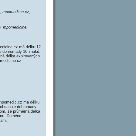
, mpomedicin.cz,
, mpomedicine,
dicine.cz má délku 12
je dohromady 16 znaků.
ná délka expirovaných
omedicine.cz
mpomedic.cz má délku
z obsahuje dohromady
om, že průměrná délka
ménu. Doména
tám.