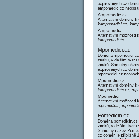
expirovaných cz domén 
ampomedic.cz neobsah
Ampomedic.cz
Alternativní domény 
kampomedici.cz, kamp
Ampomedic
Alternativní možnosti
kampomedicin
.
Mpomedici.cz
Doména mpomedici.cz 
znaků, v delším tvaru
znaků. Samotný název
expirovaných cz domén 
mpomedici.cz neobsah
Mpomedici.cz
Alternativní domény 
kampomedicin.cz, mpo
Mpomedici
Alternativní možnosti
mpomedicin, mpomedi
Pomedicin.cz
Doména pomedicin.cz 
znaků, v delším tvaru
Samotný název Pomedi
cz domén je přibližně 