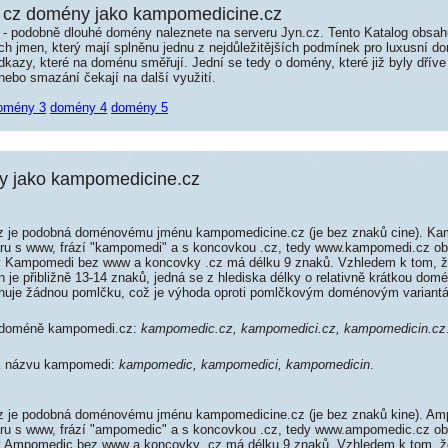
 cz domény jako kampomedicine.cz
é - podobně dlouhé domény naleznete na serveru Jyn.cz. Tento Katalog obsa
jmen, který mají splněnu jednu z nejdůležitějších podmínek pro luxusní dom
kazy, které na doménu směřují. Jední se tedy o domény, které již byly dříve
ebo smazání čekají na další využití.
omény 3
domény 4
domény 5
 jako kampomedicine.cz
je podobná doménovému jménu kampomedicine.cz (je bez znaků cine). Ka
aru s www, frází "kampomedi" a s koncovkou .cz, tedy www.kampomedi.cz o
 Kampomedi bez www a koncovky .cz má délku 9 znaků. Vzhledem k tom, ž
je přibližně 13-14 znaků, jedná se z hlediska délky o relativně krátkou do
uje žádnou pomlčku, což je výhoda oproti pomlčkovým doménovým variant
k doméně kampomedi.cz:
kampomedic.cz, kampomedici.cz, kampomedicin.cz
 k názvu kampomedi:
kampomedic, kampomedici, kampomedicin
.
je podobná doménovému jménu kampomedicine.cz (je bez znaků kine). Am
aru s www, frází "ampomedic" a s koncovkou .cz, tedy www.ampomedic.cz o
 Ampomedic bez www a koncovky .cz má délku 9 znaků. Vzhledem k tom, ž