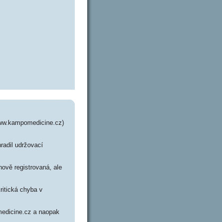
www.kampomedicine.cz)
radil udržovací
ově registrovaná, ale
ritická chyba v
medicine.cz a naopak