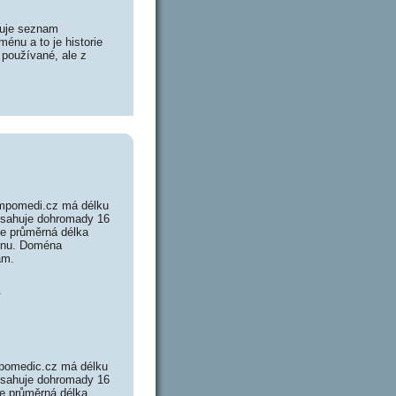
huje seznam
énu a to je historie
 používané, ale z
mpomedi.cz má délku
bsahuje dohromady 16
e průměrná délka
ménu. Doména
ám.
.
pomedic.cz má délku
bsahuje dohromady 16
e průměrná délka