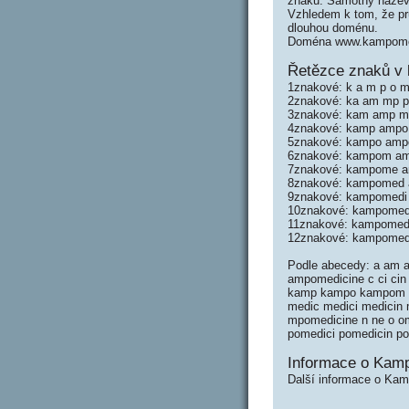
znaků. Samotný název
Vzhledem k tom, že prů
dlouhou doménu.
Doména www.kampomedi
Řetězce znaků v
1znakové: k a m p o m 
2znakové: ka am mp po
3znakové: kam amp mpo
4znakové: kamp ampo 
5znakové: kampo ampo
6znakové: kampom amp
7znakové: kampome a
8znakové: kampomed 
9znakové: kampomedi
10znakové: kampomed
11znakové: kampomed
12znakové: kampomed
Podle abecedy: a a
ampomedicine c ci cin ci
kamp kampo kampom 
medic medici medici
mpomedicine n ne o o
pomedici pomedicin p
Informace o Kam
Další informace o Kam