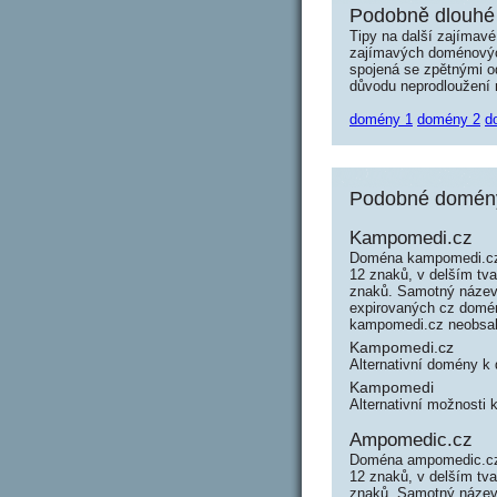
Podobně dlouhé
Tipy na další zajímav
zajímavých doménových 
spojená se zpětnými od
důvodu neprodloužení n
domény 1
domény 2
d
Podobné domény
Kampomedi.cz
Doména kampomedi.cz 
12 znaků, v delším tv
znaků. Samotný název
expirovaných cz domén 
kampomedi.cz neobsah
Kampomedi.cz
Alternativní domény 
Kampomedi
Alternativní možnosti
Ampomedic.cz
Doména ampomedic.cz 
12 znaků, v delším tv
znaků. Samotný název