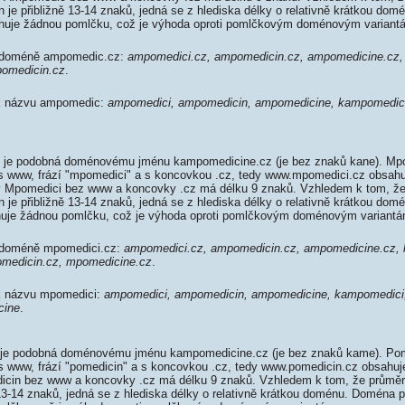
je přibližně 13-14 znaků, jedná se z hlediska délky o relativně krátkou do
uje žádnou pomlčku, což je výhoda oproti pomlčkovým doménovým variant
k doméně ampomedic.cz:
ampomedici.cz, ampomedicin.cz, ampomedicine.cz
omedicin.cz
.
 k názvu ampomedic:
ampomedici, ampomedicin, ampomedicine, kampomedic
je podobná doménovému jménu kampomedicine.cz (je bez znaků kane). Mpo
 s www, frází "mpomedici" a s koncovkou .cz, tedy www.mpomedici.cz obsah
 Mpomedici bez www a koncovky .cz má délku 9 znaků. Vzhledem k tom, že
je přibližně 13-14 znaků, jedná se z hlediska délky o relativně krátkou do
uje žádnou pomlčku, což je výhoda oproti pomlčkovým doménovým variantá
k doméně mpomedici.cz:
ampomedici.cz, ampomedicin.cz, ampomedicine.cz, 
medicin.cz, mpomedicine.cz
.
 k názvu mpomedici:
ampomedici, ampomedicin, ampomedicine, kampomedici
cine
.
je podobná doménovému jménu kampomedicine.cz (je bez znaků kame). Pom
 s www, frází "pomedicin" a s koncovkou .cz, tedy www.pomedicin.cz obsahu
cin bez www a koncovky .cz má délku 9 znaků. Vzhledem k tom, že průměr
13-14 znaků, jedná se z hlediska délky o relativně krátkou doménu. Doména 