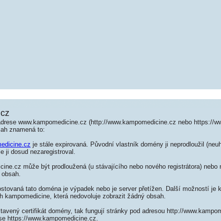
cz
 adrese www.kampomedicine.cz (http://www.kampomedicine.cz nebo https://
sah znamená to:
edicine.cz
je stále expirovaná. Původní vlastník domény ji neprodloužil (neuh
e ji dosud nezaregistroval.
ne.cz může být prodloužená (u stávajícího nebo nového registrátora) nebo n
 obsah.
ostovaná tato doména je výpadek nebo je server přetížen. Další možností je k
ch kampomedicine, která nedovoluje zobrazit žádný obsah.
tavený certifikát domény, tak fungují stránky pod adresou http://www.kampo
se https://www.kampomedicine.cz.