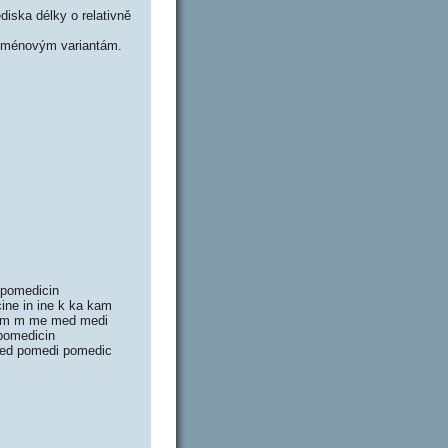
iska délky o relativně
oménovým variantám.
pomedicin
icine in ine k ka kam
 m m me med medi
omedicin
ed pomedi pomedic