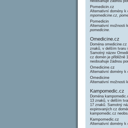
neobsahuje žádnou po
Pomedicin.cz
Alternativní domény k
mpomedicine.cz, pome
Pomedicin
Alternativní možnosti
pomedicine
.
Omedicine.cz
Doména omedicine.cz 
znaků, v delším tvaru
Samotný název Omedic
cz domén je přibližně 
neobsahuje žádnou po
Omedicine.cz
Alternativní domény k
Omedicine
Alternativní možnosti
Kampomedic.cz
Doména kampomedic.cz
13 znaků, v delším tv
17 znaků. Samotný ná
expirovaných cz domén 
kampomedic.cz neobsa
Kampomedic.cz
Alternativní domény 