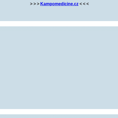
> > >
Kampomedicine.cz
< < <