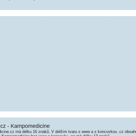
cz - Kampomedicine
ine.cz má délku 16 znaků. V delším tvaru s www a s koncovkou .cz obsah