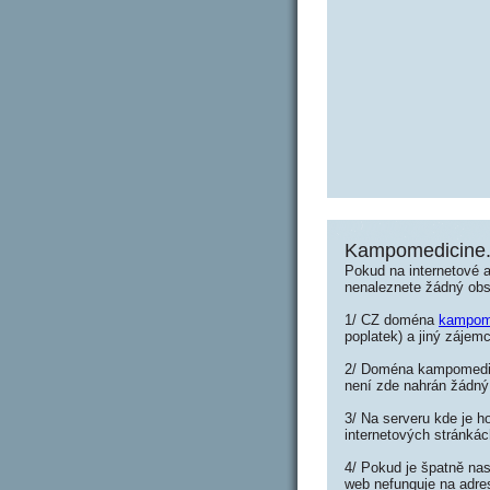
Kampomedicine.
Pokud na internetové
nenaleznete žádný ob
1/ CZ doména
kampom
poplatek) a jiný zájemc
2/ Doména kampomedici
není zde nahrán žádný
3/ Na serveru kde je h
internetových stránká
4/ Pokud je špatně nas
web nefunguje na adre