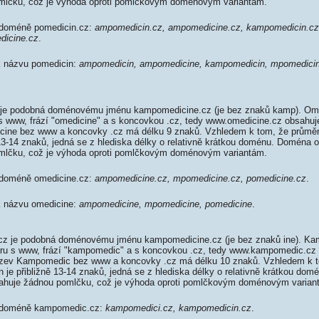
mlčku, což je výhoda oproti pomlčkovým doménovým variantám.
 doméně pomedicin.cz:
ampomedicin.cz, ampomedicine.cz, kampomedicin.cz
dicine.cz
.
 k názvu pomedicin:
ampomedicin, ampomedicine, kampomedicin, mpomedicin
je podobná doménovému jménu kampomedicine.cz (je bez znaků kamp). Ome
 s www, frází "omedicine" a s koncovkou .cz, tedy www.omedicine.cz obsahu
ine bez www a koncovky .cz má délku 9 znaků. Vzhledem k tom, že průměr
13-14 znaků, jedná se z hlediska délky o relativně krátkou doménu. Doména 
mlčku, což je výhoda oproti pomlčkovým doménovým variantám.
 doméně omedicine.cz:
ampomedicine.cz, mpomedicine.cz, pomedicine.cz
.
 k názvu omedicine:
ampomedicine, mpomedicine, pomedicine
.
 je podobná doménovému jménu kampomedicine.cz (je bez znaků ine). Ka
aru s www, frází "kampomedic" a s koncovkou .cz, tedy www.kampomedic.c
zev Kampomedic bez www a koncovky .cz má délku 10 znaků. Vzhledem k t
je přibližně 13-14 znaků, jedná se z hlediska délky o relativně krátkou do
huje žádnou pomlčku, což je výhoda oproti pomlčkovým doménovým varian
k doméně kampomedic.cz:
kampomedici.cz, kampomedicin.cz
.