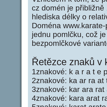
cz domén je přibližně
hlediska délky o rela
Doména www.karate-p-
jednu pomlčku, což je
bezpomlčkové variant
Řetězce znaků v k
1znakové: k a r a t e p
2znakové: ka ar ra at 
3znakové: kar ara rat 
4znakové: kara arat ra