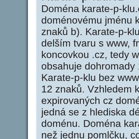
Doména karate-p-klu.
doménovému jménu kar
znaků b). Karate-p-kl
delším tvaru s www, fr
koncovkou .cz, tedy w
obsahuje dohromady 
Karate-p-klu bez www
12 znaků. Vzhledem k
expirovaných cz domén
jedná se z hlediska dé
doménu. Doména karat
než jednu pomlčku, co