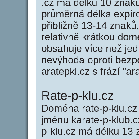
.cz má délku 10 znak
průměrná délka expir
přibližně 13-14 znaků,
relativně krátkou dom
obsahuje více než jed
nevýhoda oproti bezp
aratepkl.cz s frází "ar
Rate-p-klu.cz
Doména rate-p-klu.c
jménu karate-p-klub.c
p-klu.cz má délku 13 