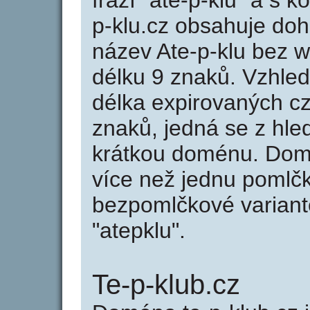
frází "ate-p-klu" a s 
p-klu.cz obsahuje do
název Ate-p-klu bez 
délku 9 znaků. Vzhle
délka expirovaných cz
znaků, jedná se z hled
krátkou doménu. Domé
více než jednu pomlčk
bezpomlčkové variantě
"atepklu".
Te-p-klub.cz