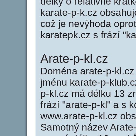
délky o relativně kr
karate-p-k.cz obsahuj
což je nevýhoda opro
karatepk.cz s frází "k
Arate-p-kl.cz
Doména arate-p-kl.c
jménu karate-p-klub.c
p-kl.cz má délku 13 z
frází "arate-p-kl" a s 
www.arate-p-kl.cz ob
Samotný název Arate