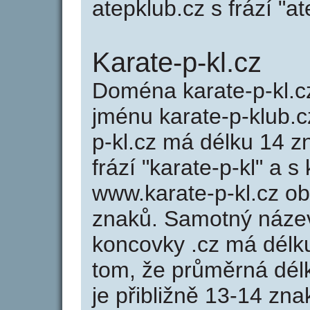
atepklub.cz s frází "at
Karate-p-kl.cz
Doména karate-p-kl.
jménu karate-p-klub.c
p-kl.cz má délku 14 z
frází "karate-p-kl" a 
www.karate-p-kl.cz o
znaků. Samotný název
koncovky .cz má délk
tom, že průměrná dél
je přibližně 13-14 zna