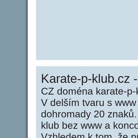
Karate-p-klub.cz 
CZ doména karate-p-k
V delším tvaru s www
dohromady 20 znaků.
klub bez www a konco
Vzhledem k tom, že p