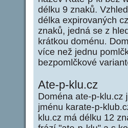
délku 9 znaků. Vzhle
délka expirovaných cz
znaků, jedná se z hled
krátkou doménu. Domé
více než jednu pomlčk
bezpomlčkové variantě 
Ate-p-klu.cz
Doména ate-p-klu.cz
jménu karate-p-klub.cz
klu.cz má délku 12 zn