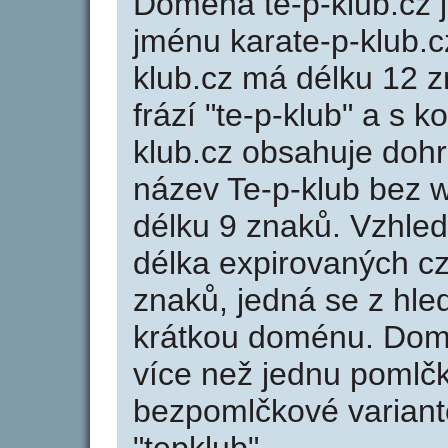
Doména te-p-klub.cz
jménu karate-p-klub.c
klub.cz má délku 12 z
frází "te-p-klub" a s 
klub.cz obsahuje do
název Te-p-klub bez 
délku 9 znaků. Vzhle
délka expirovaných cz
znaků, jedná se z hled
krátkou doménu. Domé
více než jednu pomlčk
bezpomlčkové variantě