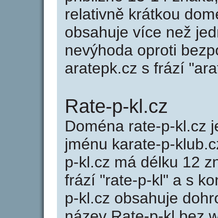
relativně krátkou do
obsahuje více než jed
nevýhoda oproti bezp
aratepk.cz s frází "ara
Rate-p-kl.cz
Doména rate-p-kl.cz
jménu karate-p-klub.c
p-kl.cz má délku 12 z
frází "rate-p-kl" a s 
p-kl.cz obsahuje doh
název Rate-p-kl bez 