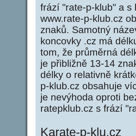
frází "rate-p-klub" a 
www.rate-p-klub.cz o
znaků. Samotný náze
koncovky .cz má délk
tom, že průměrná dél
je přibližně 13-14 zna
délky o relativně krá
p-klub.cz obsahuje ví
je nevýhoda oproti b
ratepklub.cz s frází "r
Karate-p-klu.cz