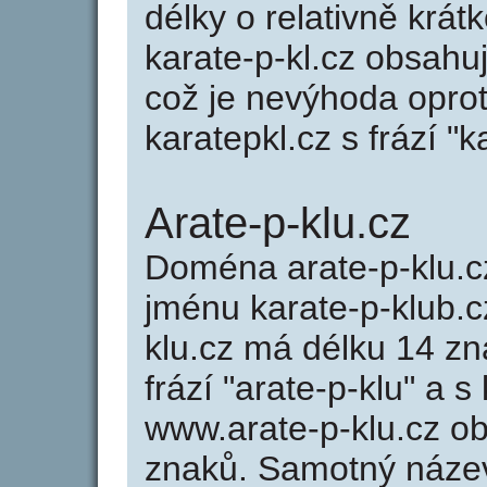
délky o relativně kr
karate-p-kl.cz obsahu
což je nevýhoda opro
karatepkl.cz s frází "k
Arate-p-klu.cz
Doména arate-p-klu.
jménu karate-p-klub.cz
klu.cz má délku 14 zn
frází "arate-p-klu" a 
www.arate-p-klu.cz o
znaků. Samotný název