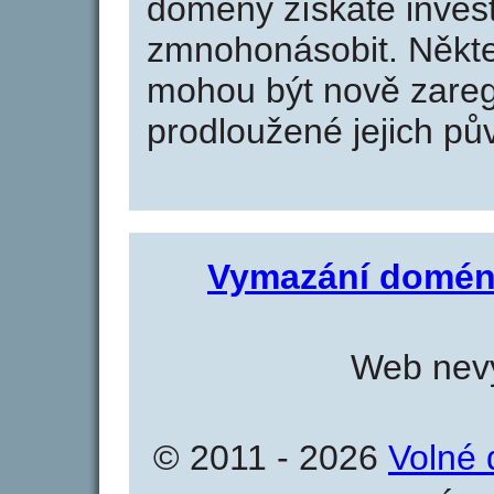
domény získáte invest
zmnohonásobit. Někte
mohou být nově zareg
prodloužené jejich pův
Vymazání domén
Web nevy
© 2011 - 2026
Volné 