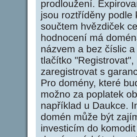
prodloužení. Expirov
jsou roztříděny podle k
součtem hvězdiček ce
hodnocení má doména 
názvem a bez číslic a
tlačítko "Registrovat
zaregistrovat s garan
Pro domény, které bud
možno za poplatek obj
například u Daukce. I
domén může být zajím
investicím do komodit 