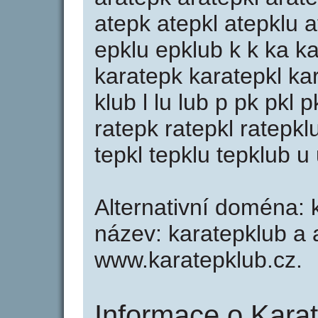
atepk atepkl atepklu 
epklu epklub k k ka ka
karatepk karatepkl kar
klub l lu lub p pk pkl p
ratepk ratepkl ratepklu
tepkl tepklu tepklub u
Alternativní doména: k
název: karatepklub a a
www.karatepklub.cz.
Informace o Karat