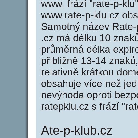
www, frází "rate-p-klu
www.rate-p-klu.cz ob
Samotný název Rate-
.cz má délku 10 znak
průměrná délka expir
přibližně 13-14 znaků,
relativně krátkou dom
obsahuje více než jed
nevýhoda oproti bezp
ratepklu.cz s frází "ra
Ate-p-klub.cz