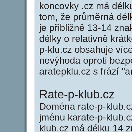
koncovky .cz má délk
tom, že průměrná dél
je přibližně 13-14 zna
délky o relativně kr
p-klu.cz obsahuje víc
nevýhoda oproti bezp
aratepklu.cz s frází "a
Rate-p-klub.cz
Doména rate-p-klub.
jménu karate-p-klub.c
klub.cz má délku 14 z