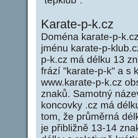
"tepklub".
Karate-p-k.cz
Doména karate-p-k.c
jménu karate-p-klub.cz
p-k.cz má délku 13 zn
frází "karate-p-k" a s
www.karate-p-k.cz o
znaků. Samotný náze
koncovky .cz má délk
tom, že průměrná dél
je přibližně 13-14 zna