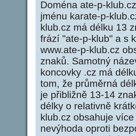
Doména ate-p-klub.c
jménu karate-p-klub.cz
klub.cz má délku 13 z
frází "ate-p-klub" a s
www.ate-p-klub.cz o
znaků. Samotný náze
koncovky .cz má délk
tom, že průměrná dél
je přibližně 13-14 zna
délky o relativně kr
klub.cz obsahuje více
nevýhoda oproti bezp