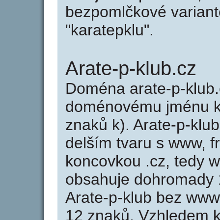
bezpomlčkové variantě
"karatepklu".
Arate-p-klub.cz
Doména arate-p-klub.
doménovému jménu kar
znaků k). Arate-p-klu
delším tvaru s www, fr
koncovkou .cz, tedy w
obsahuje dohromady 
Arate-p-klub bez www
12 znaků. Vzhledem k