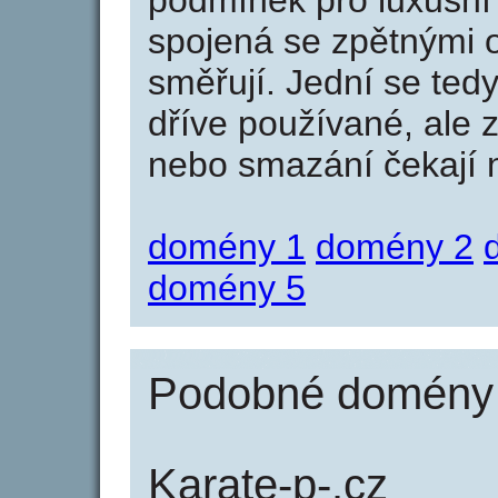
podmínek pro luxusní 
spojená se zpětnými 
směřují. Jední se tedy
dříve používané, ale 
nebo smazání čekají na
domény 1
domény 2
domény 5
Podobné domény j
Karate-p-.cz