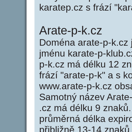
karatep.cz s frází "kar
Arate-p-k.cz
Doména arate-p-k.cz
jménu karate-p-klub.cz
p-k.cz má délku 12 zn
frází "arate-p-k" a s 
www.arate-p-k.cz obs
Samotný název Arate
.cz má délku 9 znaků
průměrná délka expir
přibližně 13-14 znaků,