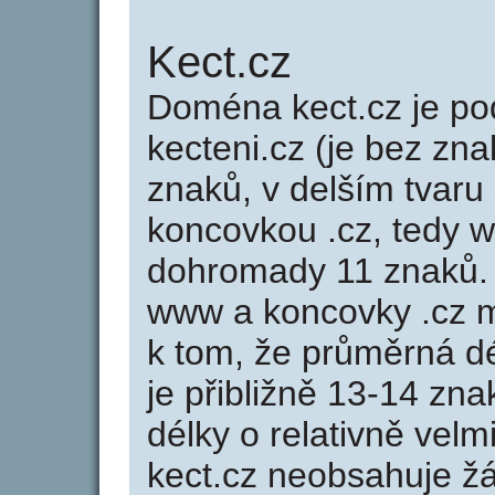
Kect.cz
Doména kect.cz je 
kecteni.cz (je bez zna
znaků, v delším tvaru 
koncovkou .cz, tedy 
dohromady 11 znaků.
www a koncovky .cz 
k tom, že průměrná d
je přibližně 13-14 zna
délky o relativně ve
kect.cz neobsahuje ž