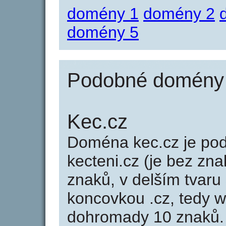
domény 1
domény 2
domény 5
Podobné domény j
Kec.cz
Doména kec.cz je p
kecteni.cz (je bez zna
znaků, v delším tvaru 
koncovkou .cz, tedy 
dohromady 10 znaků.