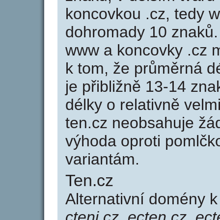
koncovkou .cz, tedy 
dohromady 10 znaků.
www a koncovky .cz 
k tom, že průměrná d
je přibližně 13-14 zna
délky o relativně ve
ten.cz neobsahuje žá
výhoda oproti poml
variantám.
Ten.cz
Alternativní domény 
cteni.cz, ecten.cz, ect