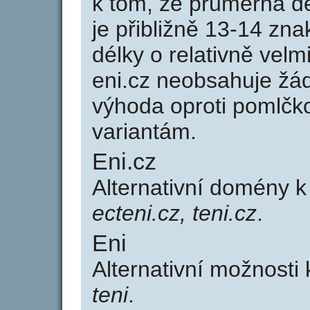
k tom, že průměrná d
je přibližně 13-14 zna
délky o relativně ve
eni.cz neobsahuje žá
výhoda oproti poml
variantám.
Eni.cz
Alternativní domény 
ecteni.cz, teni.cz
.
Eni
Alternativní možnosti
teni
.