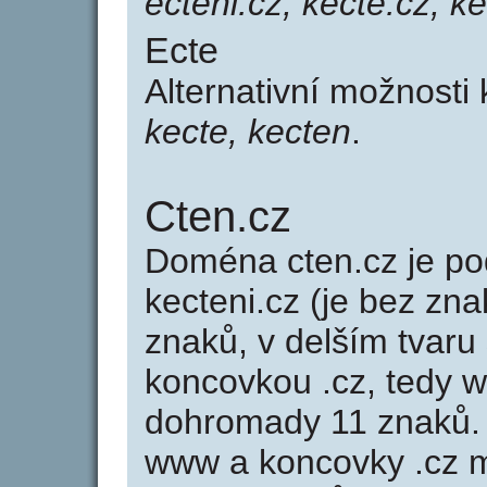
ecteni.cz, kecte.cz, k
Ecte
Alternativní možnosti
kecte, kecten
.
Cten.cz
Doména cten.cz je 
kecteni.cz (je bez zna
znaků, v delším tvaru 
koncovkou .cz, tedy 
dohromady 11 znaků.
www a koncovky .cz 