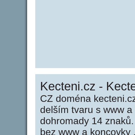
Kecteni.cz - Kect
CZ doména kecteni.cz
delším tvaru s www a
dohromady 14 znaků.
bez www a koncovky .