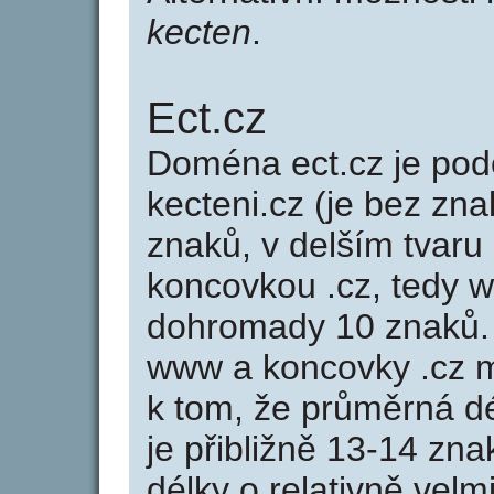
kecten
.
Ect.cz
Doména ect.cz je p
kecteni.cz (je bez zna
znaků, v delším tvaru 
koncovkou .cz, tedy 
dohromady 10 znaků.
www a koncovky .cz 
k tom, že průměrná d
je přibližně 13-14 zna
délky o relativně ve