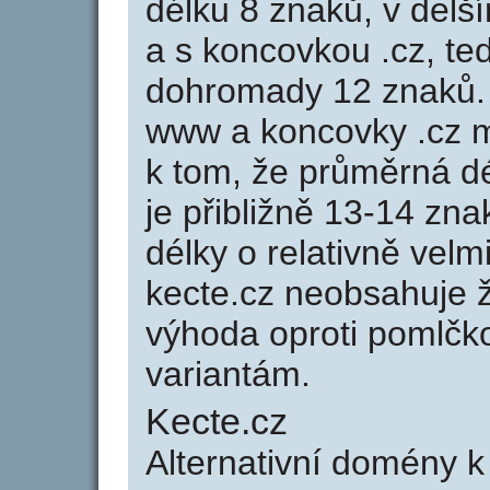
délku 8 znaků, v delší
a s koncovkou .cz, t
dohromady 12 znaků.
www a koncovky .cz 
k tom, že průměrná d
je přibližně 13-14 zna
délky o relativně ve
kecte.cz neobsahuje 
výhoda oproti poml
variantám.
Kecte.cz
Alternativní domény 