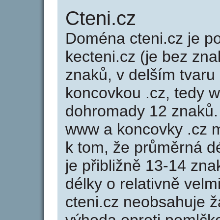
Cteni.cz
Doména cteni.cz je 
kecteni.cz (je bez zna
znaků, v delším tvaru 
koncovkou .cz, tedy 
dohromady 12 znaků.
www a koncovky .cz 
k tom, že průměrná d
je přibližně 13-14 zna
délky o relativně ve
cteni.cz neobsahuje 