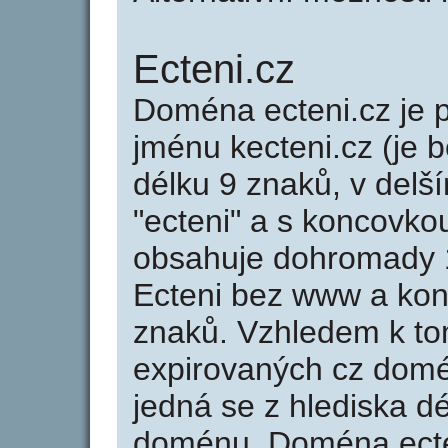
Ecteni.cz
Doména ecteni.cz j
jménu kecteni.cz (je 
délku 9 znaků, v delší
"ecteni" a s koncovko
obsahuje dohromady 
Ecteni bez www a kon
znaků. Vzhledem k to
expirovaných cz domén
jedná se z hlediska dé
doménu. Doména ecte