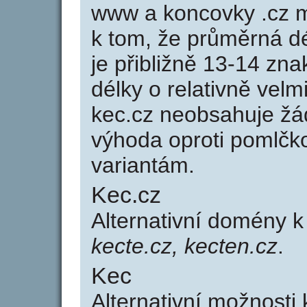
www a koncovky .cz 
k tom, že průměrná d
je přibližně 13-14 zna
délky o relativně ve
kec.cz neobsahuje žá
výhoda oproti poml
variantám.
Kec.cz
Alternativní domény 
kecte.cz, kecten.cz
.
Kec
Alternativní možnosti