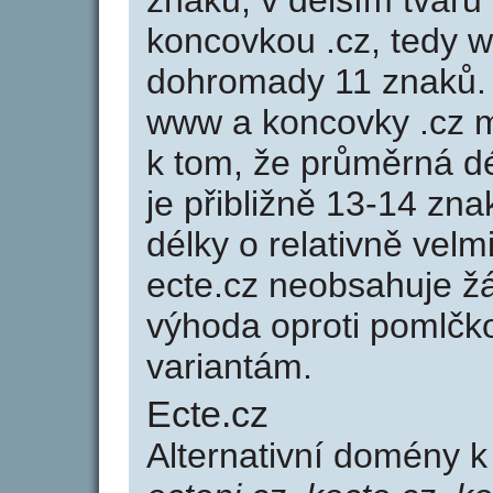
znaků, v delším tvaru 
koncovkou .cz, tedy 
dohromady 11 znaků.
www a koncovky .cz 
k tom, že průměrná d
je přibližně 13-14 zna
délky o relativně ve
ecte.cz neobsahuje ž
výhoda oproti poml
variantám.
Ecte.cz
Alternativní domény 