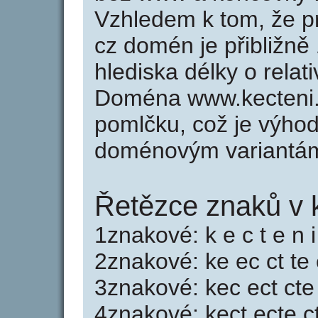
Vzhledem k tom, že p
cz domén je přibližně
hlediska délky o rela
Doména www.kecteni.
pomlčku, což je výho
doménovým variantá
Řetězce znaků v 
1znakové: k e c t e n i
2znakové: ke ec ct te 
3znakové: kec ect cte
4znakové: kect ecte c