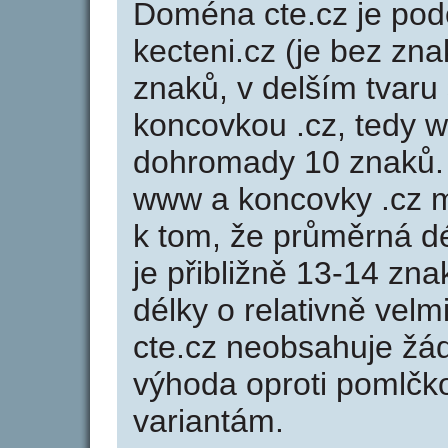
Doména cte.cz je p
kecteni.cz (je bez zna
znaků, v delším tvaru 
koncovkou .cz, tedy 
dohromady 10 znaků.
www a koncovky .cz 
k tom, že průměrná d
je přibližně 13-14 zna
délky o relativně ve
cte.cz neobsahuje žá
výhoda oproti poml
variantám.