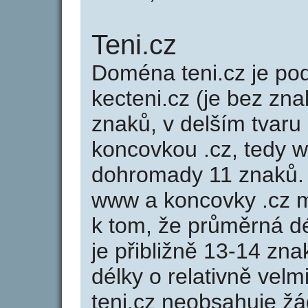
Teni.cz
Doména teni.cz je p
kecteni.cz (je bez zna
znaků, v delším tvaru 
koncovkou .cz, tedy 
dohromady 11 znaků.
www a koncovky .cz 
k tom, že průměrná d
je přibližně 13-14 zna
délky o relativně ve
teni.cz neobsahuje žá