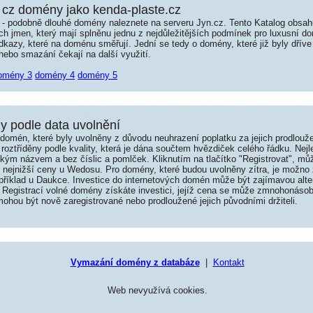
cz domény jako kenda-plaste.cz
é - podobně dlouhé domény naleznete na serveru Jyn.cz. Tento Katalog obsa
jmen, který mají splněnu jednu z nejdůležitějších podmínek pro luxusní dom
kazy, které na doménu směřují. Jední se tedy o domény, které již byly dříve
ebo smazání čekají na další využití.
omény 3
domény 4
domény 5
 podle data uvolnění
omén, které byly uvolněny z důvodu neuhrazení poplatku za jejich prodlouže
roztříděny podle kvality, která je dána součtem hvězdiček celého řádku. Nej
tkým názvem a bez číslic a pomlček. Kliknutím na tlačítko "Registrovat", m
í nejnižší ceny u Wedosu. Pro domény, které budou uvolněny zítra, je možno 
například u Daukce. Investice do internetových domén může být zajímavou alte
 Registrací volné domény získáte investici, jejíž cena se může zmnohonásob
hou být nově zaregistrované nebo prodloužené jejich původními držiteli.
Vymazání domény z databáze
|
Kontakt
Web nevyužívá cookies.