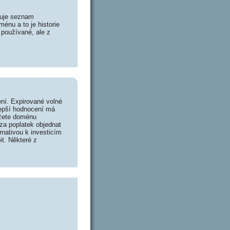
huje seznam
énu a to je historie
 používané, ale z
ní. Expirované volné
lepší hodnocení má
ůžete doménu
za poplatek objednat
rnativou k investicím
it. Některé z