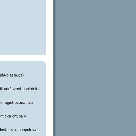
da-plaste.cz)
il udržovací poplatek)
ě registrovaná, ale
ritická chyba v
plaste.cz a naopak web