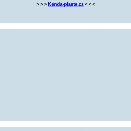
> > >
Kenda-plaste.cz
< < <