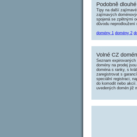
Podobně dlouhé 
Tipy na další zajímav
zajímavých doménových 
spojená se zpětnými od
důvodu neprodloužení n
domény 1
domény 2
d
Volné CZ domény
Seznam expirovaných d
domény na prodej jsou 
doména s ranky, s krá
zaregistrovat s garanc
speciální registraci, 
do komodit nebo akcií.
uvedených domén již mo