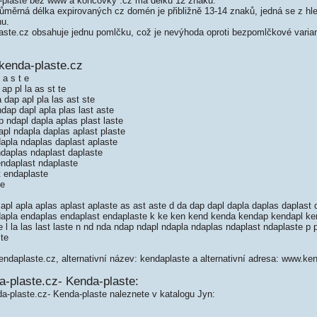
plaste bez www a koncovky .cz má délku 12 znaků.
měrná délka expirovaných cz domén je přibližně 13-14 znaků, jedná se z hled
nu.
te.cz obsahuje jednu pomlčku, což je nevýhoda oproti bezpomlčkové varia
kenda-plaste.cz
 a s t e
ap pl la as st te
dap apl pla las ast ste
ap dapl apla plas last aste
ndapl dapla aplas plast laste
pl ndapla daplas aplast plaste
apla ndaplas daplast aplaste
daplas ndaplast daplaste
ndaplast ndaplaste
 endaplaste
te
apl apla aplas aplast aplaste as ast aste d da dap dapl dapla daplas daplast 
apla endaplas endaplast endaplaste k ke ken kend kenda kendap kendapl ke
l la las last laste n nd nda ndap ndapl ndapla ndaplas ndaplast ndaplaste p pl
ste
endaplaste.cz, alternativní název: kendaplaste a alternativní adresa: www.ke
a-plaste.cz- Kenda-plaste:
a-plaste.cz- Kenda-plaste naleznete v katalogu Jyn: