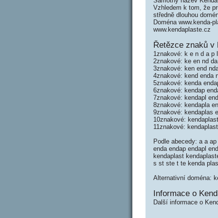
Samotný název Kenda-
Vzhledem k tom, že prů
středně dlouhou domé
Doména www.kenda-plas
www.kendaplaste.cz
Řetězce znaků v 
1znakové: k e n d a p l
2znakové: ke en nd da 
3znakové: ken end nda 
4znakové: kend enda nd
5znakové: kenda endap 
6znakové: kendap enda
7znakové: kendapl end
8znakové: kendapla en
9znakové: kendaplas e
10znakové: kendaplast
11znakové: kendaplas
Podle abecedy: a a ap 
enda endap endapl end
kendaplast kendaplaste 
s st ste t te kenda pla
Alternativní doména: k
Informace o Kend
Další informace o Kend