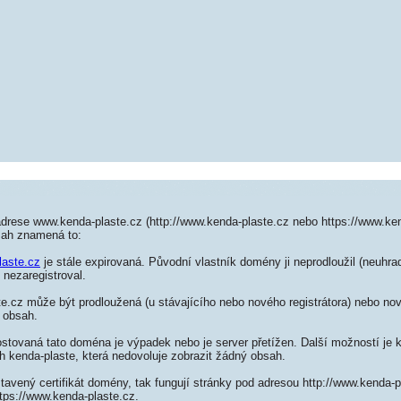
adrese www.kenda-plaste.cz (http://www.kenda-plaste.cz nebo https://www.ken
sah znamená to:
laste.cz
je stále expirovaná. Původní vlastník domény ji neprodloužil (neuhrad
 nezaregistroval.
.cz může být prodloužená (u stávajícího nebo nového registrátora) nebo nov
 obsah.
ostovaná tato doména je výpadek nebo je server přetížen. Další možností je k
h kenda-plaste, která nedovoluje zobrazit žádný obsah.
tavený certifikát domény, tak fungují stránky pod adresou http://www.kenda-
tps://www.kenda-plaste.cz.