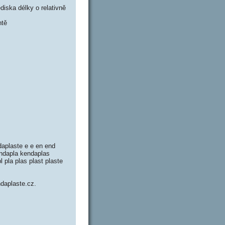
iska délky o relativně
ntě
daplaste e e en end
ndapla kendaplas
 pla plas plast plaste
ndaplaste.cz.