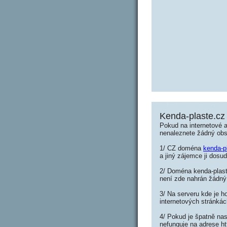
Kenda-plaste.cz
Pokud na internetové 
nenaleznete žádný ob
1/ CZ doména
kenda-p
a jiný zájemce ji dosud
2/ Doména kenda-plaste
není zde nahrán žádný
3/ Na serveru kde je h
internetových stránkác
4/ Pokud je špatně nas
nefunguje na adrese ht