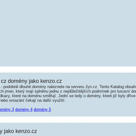
 cz domény jako kenzo.cz
é - podobně dlouhé domény naleznete na serveru Jyn.cz. Tento Katalog obsa
jmen, který mají splněnu jednu z nejdůležitějších podmínek pro luxusní dom
kazy, které na doménu směřují. Jední se tedy o domény, které již byly dříve
ebo smazání čekají na další využití.
omény 3
domény 4
domény 5
 jako kenzo.cz