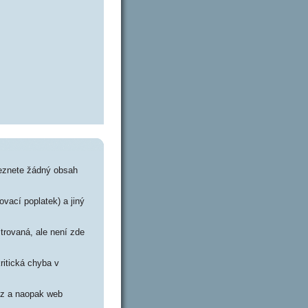
leznete žádný obsah
ovací poplatek) a jiný
trovaná, ale není zde
ritická chyba v
.cz a naopak web