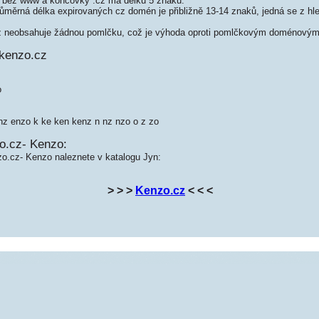
bez www a koncovky .cz má délku 5 znaků.
měrná délka expirovaných cz domén je přibližně 13-14 znaků, jedná se z hled
neobsahuje žádnou pomlčku, což je výhoda oproti pomlčkovým doménovým
kenzo.cz
o
nz enzo k ke ken kenz n nz nzo o z zo
o.cz- Kenzo:
zo.cz- Kenzo naleznete v katalogu Jyn:
> > >
Kenzo.cz
< < <