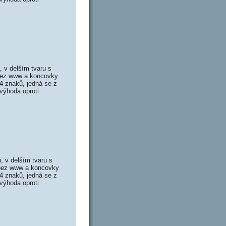
 v delším tvaru s
 bez www a koncovky
4 znaků, jedná se z
výhoda oproti
 v delším tvaru s
 bez www a koncovky
4 znaků, jedná se z
výhoda oproti