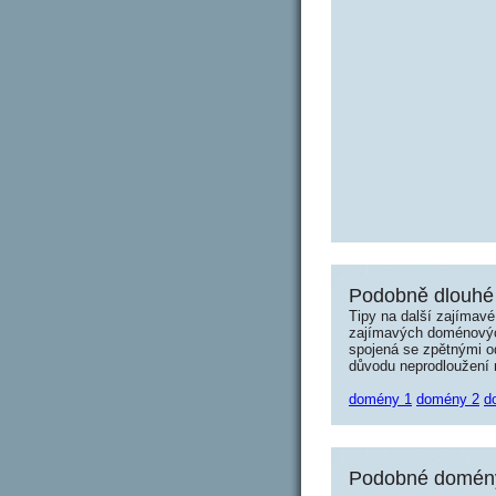
Podobně dlouhé
Tipy na další zajímav
zajímavých doménových 
spojená se zpětnými od
důvodu neprodloužení n
domény 1
domény 2
d
Podobné domény