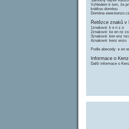
Samotný název Kenzo 
Vzhledem k tom, že prů
krátkou doménu.
Doména www.kenzo.cz 
Řetězce znaků v 
1znakové: k e n z o
2znakové: ke en nz zo
3znakové: ken enz nz
4znakové: kenz enzo
Podle abecedy: e en e
Informace o Kenz
Další informace o Ken