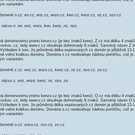
m variantám.
 doméně n.cz:
en.cz, enz.cz, enzo.cz, ken.cz, kenz.cz, nz.cz, nzo.cz
.
k názvu n:
en, enz, enzo, ken, kenz, nz, nzo
.
á doménovému jménu kenzo.cz (je bez znaků keno). Z.cz má délku 4 znaků,
ncovkou .cz, tedy www.z.cz obsahuje dohromady 8 znaků. Samotný název Z
 Vzhledem k tom, že průměrná délka expirovaných cz domén je přibližně 13-1
tivně velmi krátkou doménu. Doména z.cz neobsahuje žádnou pomlčku, což je 
m variantám.
 doméně z.cz:
enz.cz, enzo.cz, kenz.cz, nz.cz, nzo.cz, zo.cz
.
k názvu z:
enz, enzo, kenz, nz, nzo, zo
.
á doménovému jménu kenzo.cz (je bez znaků kenz). O.cz má délku 4 znaků,
oncovkou .cz, tedy www.o.cz obsahuje dohromady 8 znaků. Samotný název O
 Vzhledem k tom, že průměrná délka expirovaných cz domén je přibližně 13-1
tivně velmi krátkou doménu. Doména o.cz neobsahuje žádnou pomlčku, což je 
m variantám.
 doméně o.cz:
enzo.cz, nzo.cz, zo.cz
.