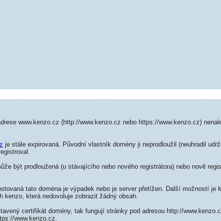
adrese www.kenzo.cz (http://www.kenzo.cz nebo https://www.kenzo.cz) nena
z
je stále expirovaná. Původní vlastník domény ji neprodloužil (neuhradil udrž
egistroval.
e být prodloužená (u stávajícího nebo nového registrátora) nebo nově regis
ostovaná tato doména je výpadek nebo je server přetížen. Další možností je k
h kenzo, která nedovoluje zobrazit žádný obsah.
tavený certifikát domény, tak fungují stránky pod adresou http://www.kenzo
ttps://www.kenzo.cz.