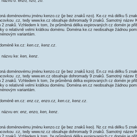
k názvu o:
enzo, nzo, zo
.
ná doménovému jménu kenzo.cz (je bez znaků nzo). Ke.cz má délku 5 znaků
oncovkou .cz, tedy www.ke.cz obsahuje dohromady 9 znaků. Samotný název
 2 znaků. Vzhledem k tom, že průměrná délka expirovaných cz domén je přib
élky o relativně velmi krátkou doménu. Doména ke.cz neobsahuje žádnou pom
ménovým variantám.
 doméně ke.cz:
ken.cz, kenz.cz
.
k názvu ke:
ken, kenz
.
ná doménovému jménu kenzo.cz (je bez znaků kzo). En.cz má délku 5 znaků
oncovkou .cz, tedy www.en.cz obsahuje dohromady 9 znaků. Samotný název
 2 znaků. Vzhledem k tom, že průměrná délka expirovaných cz domén je přib
élky o relativně velmi krátkou doménu. Doména en.cz neobsahuje žádnou pom
ménovým variantám.
 doméně en.cz:
enz.cz, enzo.cz, ken.cz, kenz.cz
.
k názvu en:
enz, enzo, ken, kenz
.
ná doménovému jménu kenzo.cz (je bez znaků keo). Nz.cz má délku 5 znaků
oncovkou .cz, tedy www.nz.cz obsahuje dohromady 9 znaků. Samotný název
 2 znaků. Vzhledem k tom, že průměrná délka expirovaných cz domén je přib