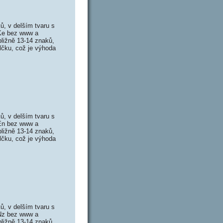
, v delším tvaru s
 Ke bez www a
ližně 13-14 znaků,
lčku, což je výhoda
, v delším tvaru s
 En bez www a
ližně 13-14 znaků,
lčku, což je výhoda
, v delším tvaru s
 Nz bez www a
ližně 13-14 znaků,