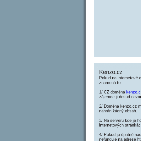
Kenzo.cz
Pokud na internetové 
znamená to:
1/ CZ doména
kenzo.c
zájemce ji dosud nezar
2/ Doména kenzo.cz můž
nahrán žádný obsah.
3/ Na serveru kde je h
internetových stránkác
4/ Pokud je špatně nas
nefunguje na adrese h