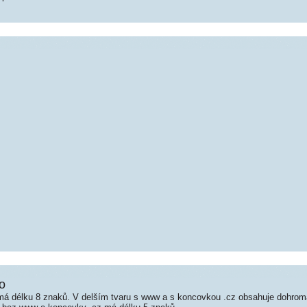
o
á délku 8 znaků. V delším tvaru s www a s koncovkou .cz obsahuje dohrom