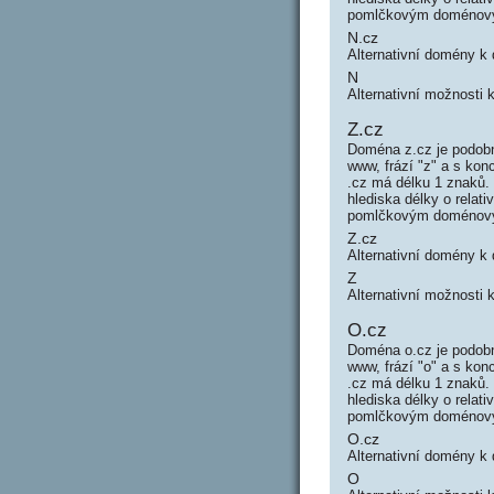
pomlčkovým doménový
N.cz
Alternativní domény k
N
Alternativní možnosti 
Z.cz
Doména z.cz je podobn
www, frází "z" a s ko
.cz má délku 1 znaků.
hlediska délky o rela
pomlčkovým doménový
Z.cz
Alternativní domény k
Z
Alternativní možnosti 
O.cz
Doména o.cz je podobn
www, frází "o" a s k
.cz má délku 1 znaků.
hlediska délky o rela
pomlčkovým doménový
O.cz
Alternativní domény k
O