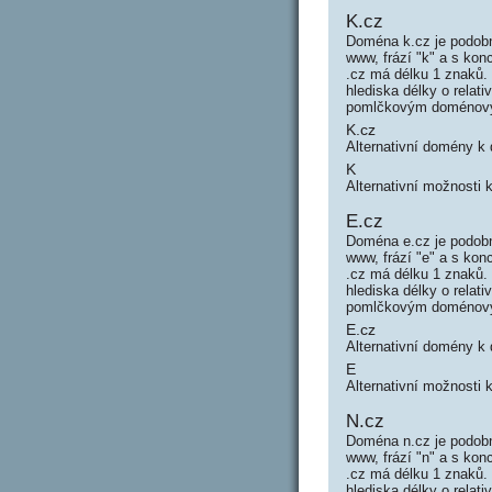
K.cz
Doména k.cz je podobn
www, frází "k" a s k
.cz má délku 1 znaků.
hlediska délky o rela
pomlčkovým doménový
K.cz
Alternativní domény k
K
Alternativní možnosti 
E.cz
Doména e.cz je podobn
www, frází "e" a s k
.cz má délku 1 znaků.
hlediska délky o rela
pomlčkovým doménový
E.cz
Alternativní domény k
E
Alternativní možnosti 
N.cz
Doména n.cz je podobn
www, frází "n" a s k
.cz má délku 1 znaků.
hlediska délky o rela