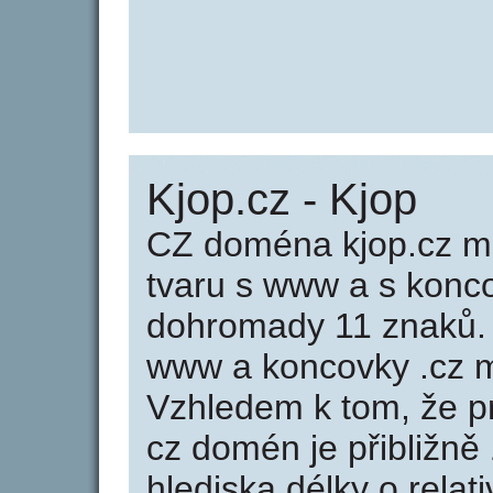
Kjop.cz - Kjop
CZ doména kjop.cz má
tvaru s www a s konc
dohromady 11 znaků.
www a koncovky .cz m
Vzhledem k tom, že p
cz domén je přibližně
hlediska délky o rela