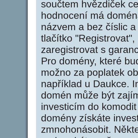
součtem hvězdiček ce
hodnocení má doména 
názvem a bez číslic a
tlačítko "Registrovat
zaregistrovat s garan
Pro domény, které bud
možno za poplatek obj
například u Daukce. I
domén může být zajím
investicím do komodit 
domény získáte invest
zmnohonásobit. Někte