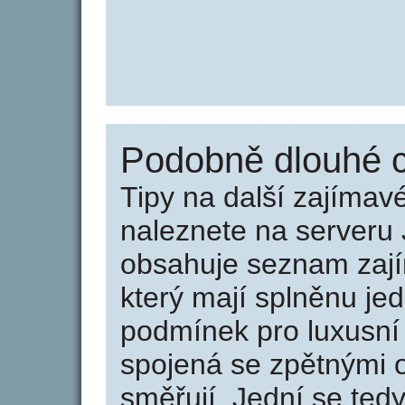
Podobně dlouhé c
Tipy na další zajíma
naleznete na serveru 
obsahuje seznam zaj
který mají splněnu jed
podmínek pro luxusní 
spojená se zpětnými 
směřují. Jední se tedy