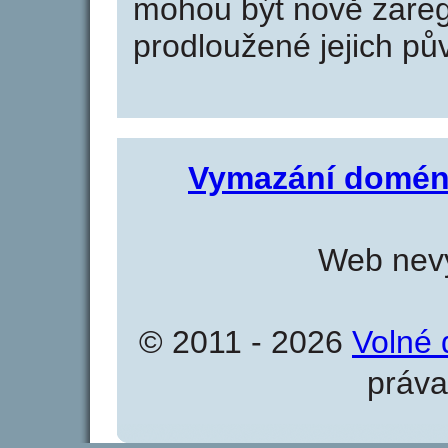
mohou být nově zareg
prodloužené jejich pův
Vymazání domén
Web nevy
© 2011 - 2026
Volné 
práva