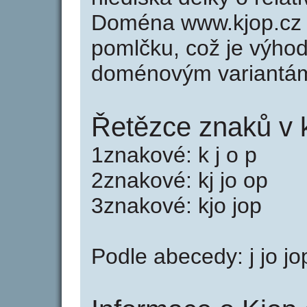
Doména www.kjop.cz
pomlčku, což je výho
doménovým variantá
Řetězce znaků v 
1znakové: k j o p
2znakové: kj jo op
3znakové: kjo jop
Podle abecedy: j jo jop