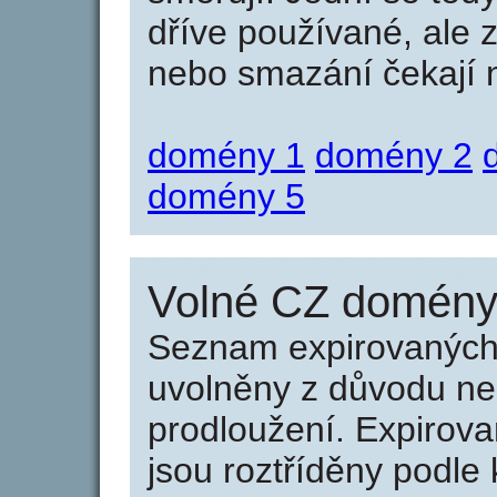
dříve používané, ale 
nebo smazání čekají na
domény 1
domény 2
domény 5
Volné CZ domény 
Seznam expirovaných 
uvolněny z důvodu neu
prodloužení. Expirov
jsou roztříděny podle k