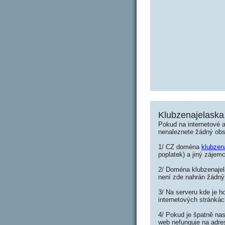
Klubzenajelaska
Pokud na internetové 
nenaleznete žádný ob
1/ CZ doména
klubzen
poplatek) a jiný zájemc
2/ Doména klubzenajela
není zde nahrán žádný
3/ Na serveru kde je h
internetových stránkác
4/ Pokud je špatně nas
web nefunguje na adre