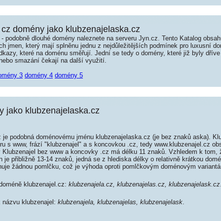
cz domény jako klubzenajelaska.cz
é - podobně dlouhé domény naleznete na serveru Jyn.cz. Tento Katalog obsa
jmen, který mají splněnu jednu z nejdůležitějších podmínek pro luxusní dom
kazy, které na doménu směřují. Jední se tedy o domény, které již byly dříve
ebo smazání čekají na další využití.
omény 3
domény 4
domény 5
jako klubzenajelaska.cz
 je podobná doménovému jménu klubzenajelaska.cz (je bez znaků aska). Kl
ru s www, frází "klubzenajel" a s koncovkou .cz, tedy www.klubzenajel.cz o
 Klubzenajel bez www a koncovky .cz má délku 11 znaků. Vzhledem k tom, 
je přibližně 13-14 znaků, jedná se z hlediska délky o relativně krátkou do
huje žádnou pomlčku, což je výhoda oproti pomlčkovým doménovým variant
 doméně klubzenajel.cz:
klubzenajela.cz, klubzenajelas.cz, klubzenajelask.cz
k názvu klubzenajel:
klubzenajela, klubzenajelas, klubzenajelask
.