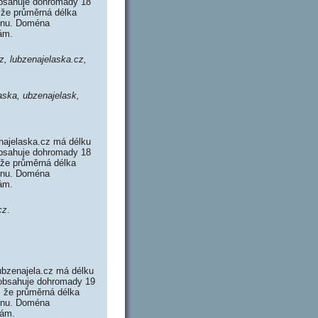
obsahuje dohromady 18
že průměrná délka
ménu. Doména
ám.
z, lubzenajelaska.cz,
aska, ubzenajelask,
najelaska.cz má délku
obsahuje dohromady 18
že průměrná délka
ménu. Doména
ám.
cz
.
ubzenajela.cz má délku
z obsahuje dohromady 19
 že průměrná délka
ménu. Doména
tám.