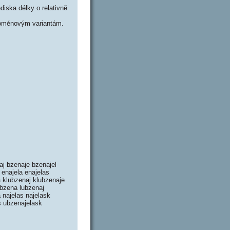
iska délky o relativně
doménovým variantám.
aj bzenaje bzenajel
 enajela enajelas
na klubzenaj klubzenaje
lubzena lubzenaj
a najelas najelask
s ubzenajelask