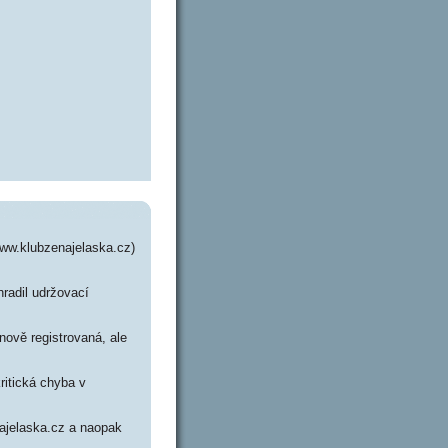
www.klubzenajelaska.cz)
hradil udržovací
nově registrovaná, ale
ritická chyba v
najelaska.cz a naopak