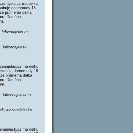
bzenajela.cz má délku
bsahuje dohromady 18
že průměrná délka
ménu. Doména
ám.
, lubzenajelas.cz,
s, lubzenajelask,
zenajelas.cz má délku
obsahuje dohromady 18
že průměrná délka
ménu. Doména
ám.
, lubzenajelask.cz,
ask, lubzenajelaska,
enajelask.cz má délku