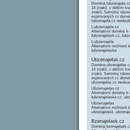
Doména lubzenajela.cz
14 znaků, v delším tva
znaků. Samotný název
expirovaných cz domén 
lubzenajela.cz neobsa
Lubzenajela.cz
Alternativní domény k
lubzenajelask.cz, lubz
Lubzenajela
Alternativní možnosti 
lubzenajelaska
.
Ubzenajelas.cz
Doména ubzenajelas.cz
14 znaků, v delším tv
znaků. Samotný název
expirovaných cz domén 
ubzenajelas.cz neobs
Ubzenajelas.cz
Alternativní domény k
lubzenajelaska.cz, ub
Ubzenajelas
Alternativní možnosti
ubzenajelask, ubzenaj
Bzenajelask.cz
Doména bzenajelask.cz