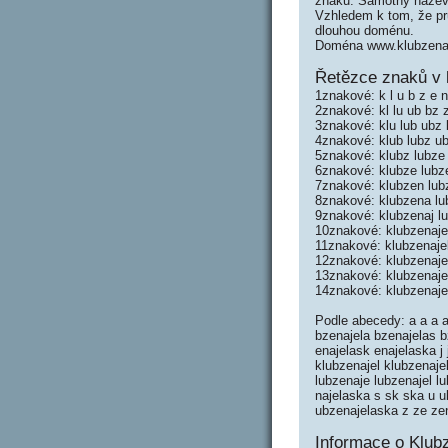
znaků. Samotný název
Vzhledem k tom, že prů
dlouhou doménu.
Doména www.klubzenaj
Řetězce znaků v 
1znakové: k l u b z e n 
2znakové: kl lu ub bz z
3znakové: klu lub ubz 
4znakové: klub lubz ub
5znakové: klubz lubze 
6znakové: klubze lubze
7znakové: klubzen lubz
8znakové: klubzena lub
9znakové: klubzenaj lu
10znakové: klubzenaje 
11znakové: klubzenajel
12znakové: klubzenaje
13znakové: klubzenaje
14znakové: klubzenaje
Podle abecedy: a a a a
bzenajela bzenajelas b
enajelask enajelaska j 
klubzenajel klubzenajel
lubzenaje lubzenajel lu
najelaska s sk ska u 
ubzenajelaska z ze zen
Informace o Klub