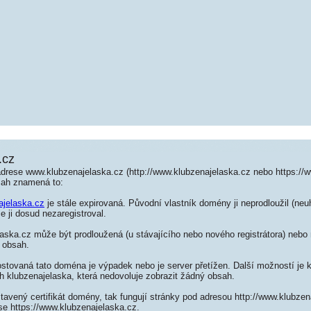
.cz
adrese www.klubzenajelaska.cz (http://www.klubzenajelaska.cz nebo https://
sah znamená to:
ajelaska.cz
je stále expirovaná. Původní vlastník domény ji neprodloužil (neu
e ji dosud nezaregistroval.
ska.cz může být prodloužená (u stávajícího nebo nového registrátora) nebo 
 obsah.
ostovaná tato doména je výpadek nebo je server přetížen. Další možností je k
h klubzenajelaska, která nedovoluje zobrazit žádný obsah.
tavený certifikát domény, tak fungují stránky pod adresou http://www.klubze
se https://www.klubzenajelaska.cz.