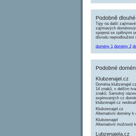
Podobně dlouhé 
Tipy na další zajímav
zajímavých doménových 
spojená se zpětnými od
důvodu neprodloužení n
domény 1
domény 2
d
Podobné domény 
Klubzenajel.cz
Doména klubzenajel.cz
14 znaků, v delším tva
znaků. Samotný název
expirovaných cz domén 
klubzenajel.cz neobsa
Klubzenajel.cz
Alternativní domény k
Klubzenajel
Alternativní možnosti 
Lubzenajela.cz