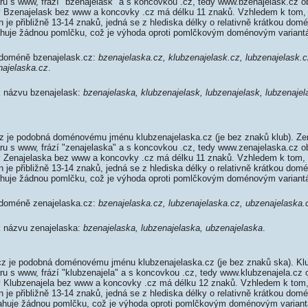
aru s www, frází "bzenajelask" a s koncovkou .cz, tedy www.bzenajelask.cz 
 Bzenajelask bez www a koncovky .cz má délku 11 znaků. Vzhledem k tom, 
je přibližně 13-14 znaků, jedná se z hlediska délky o relativně krátkou do
ahuje žádnou pomlčku, což je výhoda oproti pomlčkovým doménovým variant
 doméně bzenajelask.cz:
bzenajelaska.cz, klubzenajelask.cz, lubzenajelask.c
najelaska.cz
.
 k názvu bzenajelask:
bzenajelaska, klubzenajelask, lubzenajelask, lubzenajel
 je podobná doménovému jménu klubzenajelaska.cz (je bez znaků klub). Ze
aru s www, frází "zenajelaska" a s koncovkou .cz, tedy www.zenajelaska.cz 
 Zenajelaska bez www a koncovky .cz má délku 11 znaků. Vzhledem k tom, 
je přibližně 13-14 znaků, jedná se z hlediska délky o relativně krátkou do
ahuje žádnou pomlčku, což je výhoda oproti pomlčkovým doménovým variant
 doméně zenajelaska.cz:
bzenajelaska.cz, lubzenajelaska.cz, ubzenajelaska.
 k názvu zenajelaska:
bzenajelaska, lubzenajelaska, ubzenajelaska
.
z je podobná doménovému jménu klubzenajelaska.cz (je bez znaků ska). Kl
aru s www, frází "klubzenajela" a s koncovkou .cz, tedy www.klubzenajela.c
 Klubzenajela bez www a koncovky .cz má délku 12 znaků. Vzhledem k tom,
je přibližně 13-14 znaků, jedná se z hlediska délky o relativně krátkou do
sahuje žádnou pomlčku, což je výhoda oproti pomlčkovým doménovým varian