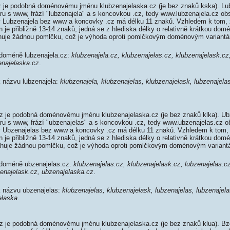
 je podobná doménovému jménu klubzenajelaska.cz (je bez znaků kska). Lu
ru s www, frází "lubzenajela" a s koncovkou .cz, tedy www.lubzenajela.cz o
 Lubzenajela bez www a koncovky .cz má délku 11 znaků. Vzhledem k tom, 
je přibližně 13-14 znaků, jedná se z hlediska délky o relativně krátkou do
huje žádnou pomlčku, což je výhoda oproti pomlčkovým doménovým variant
 doméně lubzenajela.cz:
klubzenajela.cz, klubzenajelas.cz, klubzenajelask.cz
enajelaska.cz
.
k názvu lubzenajela:
klubzenajela, klubzenajelas, klubzenajelask, lubzenajela
 je podobná doménovému jménu klubzenajelaska.cz (je bez znaků klka). Ub
aru s www, frází "ubzenajelas" a s koncovkou .cz, tedy www.ubzenajelas.cz 
 Ubzenajelas bez www a koncovky .cz má délku 11 znaků. Vzhledem k tom, 
je přibližně 13-14 znaků, jedná se z hlediska délky o relativně krátkou do
ahuje žádnou pomlčku, což je výhoda oproti pomlčkovým doménovým variant
 doméně ubzenajelas.cz:
klubzenajelas.cz, klubzenajelask.cz, lubzenajelas.cz
zenajelask.cz, ubzenajelaska.cz
.
 k názvu ubzenajelas:
klubzenajelas, klubzenajelask, lubzenajelas, lubzenajel
elaska
.
 je podobná doménovému jménu klubzenajelaska.cz (je bez znaků klua). Bz