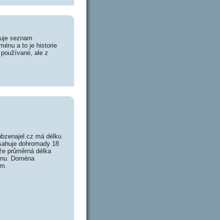
huje seznam
énu a to je historie
 používané, ale z
ubzenajel.cz má délku
bsahuje dohromady 18
že průměrná délka
ménu. Doména
ám.
.