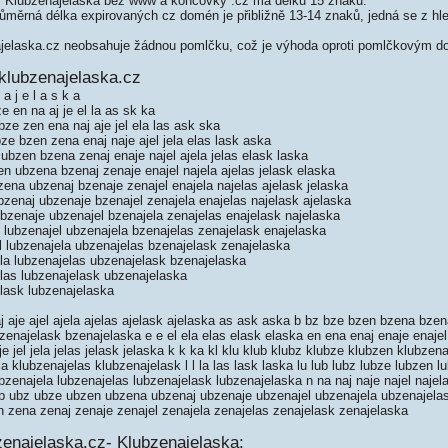
 Klubzenajelaska bez www a koncovky .cz má délku 15 znaků.
měrná délka expirovaných cz domén je přibližně 13-14 znaků, jedná se z hled
elaska.cz neobsahuje žádnou pomlčku, což je výhoda oproti pomlčkovým 
klubzenajelaska.cz
a j e l a s k a
e en na aj je el la as sk ka
bze zen ena naj aje jel ela las ask ska
ze bzen zena enaj naje ajel jela elas lask aska
ubzen bzena zenaj enaje najel ajela jelas elask laska
n ubzena bzenaj zenaje enajel najela ajelas jelask elaska
ena ubzenaj bzenaje zenajel enajela najelas ajelask jelaska
zenaj ubzenaje bzenajel zenajela enajelas najelask ajelaska
bzenaje ubzenajel bzenajela zenajelas enajelask najelaska
lubzenajel ubzenajela bzenajelas zenajelask enajelaska
 lubzenajela ubzenajelas bzenajelask zenajelaska
la lubzenajelas ubzenajelask bzenajelaska
las lubzenajelask ubzenajelaska
lask lubzenajelaska
j aje ajel ajela ajelas ajelask ajelaska as ask aska b bz bze bzen bzena bzen
zenajelask bzenajelaska e e el ela elas elask elaska en ena enaj enaje enajel
je jel jela jelas jelask jelaska k k ka kl klu klub klubz klubze klubzen klubze
a klubzenajelas klubzenajelask l l la las lask laska lu lub lubz lubze lubzen 
bzenajela lubzenajelas lubzenajelask lubzenajelaska n na naj naje najel najel
ub ubz ubze ubzen ubzena ubzenaj ubzenaje ubzenajel ubzenajela ubzenajela
 zena zenaj zenaje zenajel zenajela zenajelas zenajelask zenajelaska
zenajelaska.cz- Klubzenajelaska: