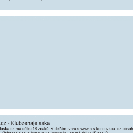
.cz - Klubzenajelaska
aska.cz má délku 18 znaků. V delším tvaru s www a s koncovkou .cz obsa