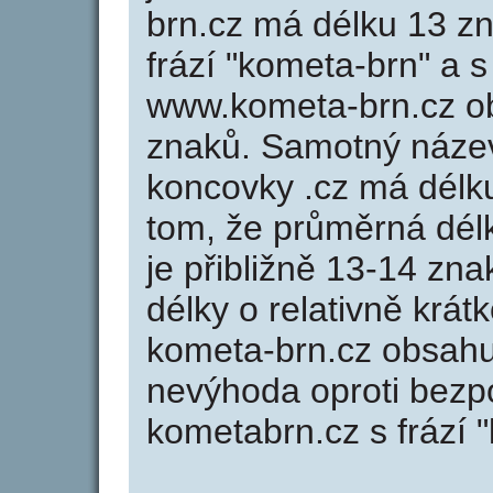
brn.cz má délku 13 zn
frází "kometa-brn" a 
www.kometa-brn.cz o
znaků. Samotný náze
koncovky .cz má délk
tom, že průměrná dél
je přibližně 13-14 zna
délky o relativně kr
kometa-brn.cz obsahu
nevýhoda oproti bezp
kometabrn.cz s frází 