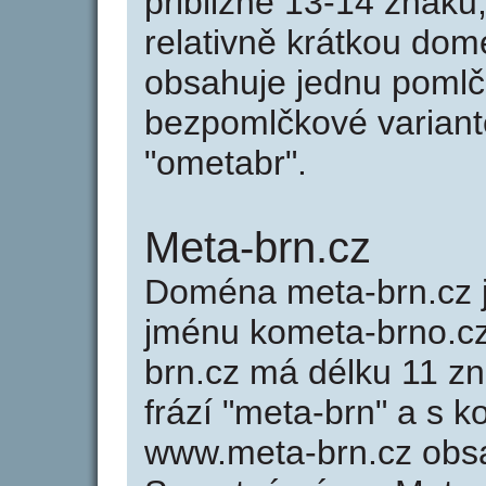
přibližně 13-14 znaků,
relativně krátkou do
obsahuje jednu pomlčk
bezpomlčkové variantě
"ometabr".
Meta-brn.cz
Doména meta-brn.cz
jménu kometa-brno.cz
brn.cz má délku 11 zn
frází "meta-brn" a s k
www.meta-brn.cz obs