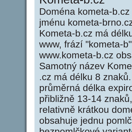
Doména kometa-b.cz
jménu kometa-brno.cz 
Kometa-b.cz má délku 
www, frází "kometa-b"
www.kometa-b.cz obs
Samotný název Kome
.cz má délku 8 znaků
průměrná délka expir
přibližně 13-14 znaků,
relativně krátkou do
obsahuje jednu pomlčk
bezpomlčkové variant