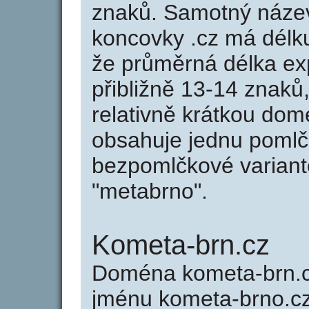
znaků. Samotný náze
koncovky .cz má délk
že průměrná délka ex
přibližně 13-14 znaků,
relativně krátkou do
obsahuje jednu pomlčk
bezpomlčkové variantě
"metabrno".
Kometa-brn.cz
Doména kometa-brn.
jménu kometa-brno.cz