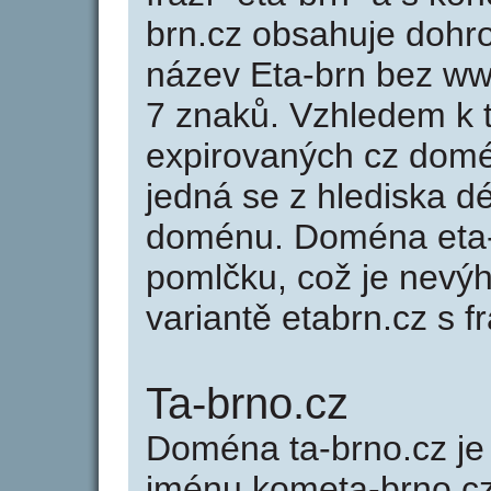
brn.cz obsahuje doh
název Eta-brn bez ww
7 znaků. Vzhledem k 
expirovaných cz domén
jedná se z hlediska dé
doménu. Doména eta-
pomlčku, což je nevý
variantě etabrn.cz s fr
Ta-brno.cz
Doména ta-brno.cz 
jménu kometa-brno.cz