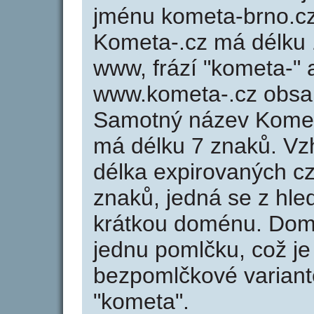
jménu kometa-brno.cz 
Kometa-.cz má délku 1
www, frází "kometa-" 
www.kometa-.cz obsa
Samotný název Komet
má délku 7 znaků. Vz
délka expirovaných cz
znaků, jedná se z hled
krátkou doménu. Dom
jednu pomlčku, což je
bezpomlčkové variantě
"kometa".