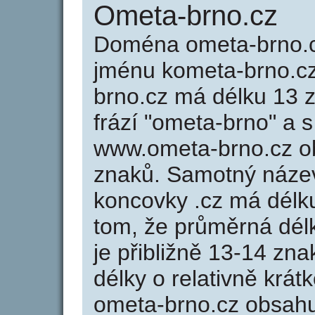
Ometa-brno.cz
Doména ometa-brno.
jménu kometa-brno.cz
brno.cz má délku 13 z
frází "ometa-brno" a 
www.ometa-brno.cz o
znaků. Samotný náze
koncovky .cz má délk
tom, že průměrná dél
je přibližně 13-14 zna
délky o relativně kr
ometa-brno.cz obsahu