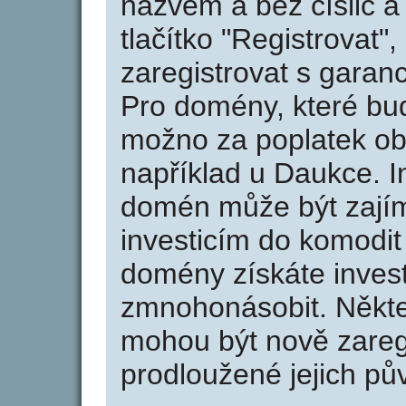
názvem a bez číslic a
tlačítko "Registrovat
zaregistrovat s garan
Pro domény, které bud
možno za poplatek obj
například u Daukce. I
domén může být zajím
investicím do komodit 
domény získáte invest
zmnohonásobit. Někte
mohou být nově zareg
prodloužené jejich pův