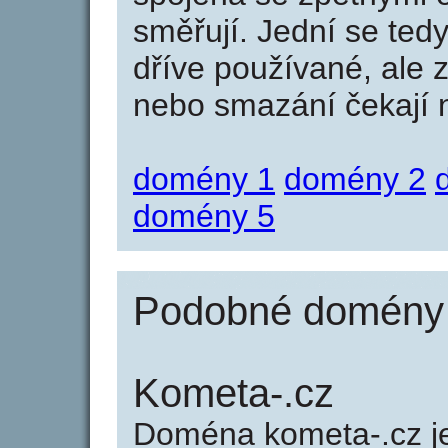
směřují. Jední se tedy
dříve používané, ale 
nebo smazání čekají na
domény 1
domény 2
domény 5
Podobné domény 
Kometa-.cz
Doména kometa-.cz 