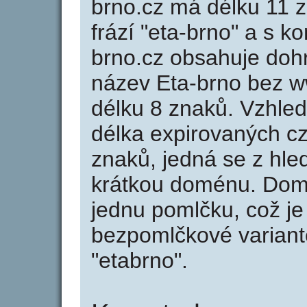
brno.cz má délku 11 z
frází "eta-brno" a s k
brno.cz obsahuje do
název Eta-brno bez 
délku 8 znaků. Vzhle
délka expirovaných cz
znaků, jedná se z hled
krátkou doménu. Dom
jednu pomlčku, což je
bezpomlčkové variantě
"etabrno".