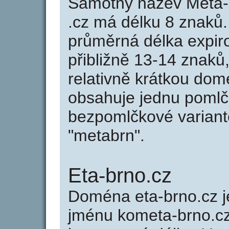
Samotný název Meta-
.cz má délku 8 znaků
průměrná délka expir
přibližně 13-14 znaků,
relativně krátkou do
obsahuje jednu pomlčk
bezpomlčkové variantě
"metabrn".
Eta-brno.cz
Doména eta-brno.cz
jménu kometa-brno.cz