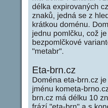
délka expirovaných cz
znaků, jedná se z hled
krátkou doménu. Dom
jednu pomlčku, což je
bezpomlčkové variantě
"metabr".
Eta-brn.cz
Doména eta-brn.cz 
jménu kometa-brno.cz
brn.cz má délku 10 zn
frází "eta-brn" a s ko