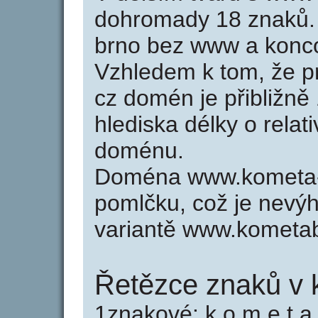
dohromady 18 znaků.
brno bez www a konco
Vzhledem k tom, že p
cz domén je přibližně
hlediska délky o relat
doménu.
Doména www.kometa-b
pomlčku, což je nevý
variantě www.kometa
Řetězce znaků v 
1znakové: k o m e t a 