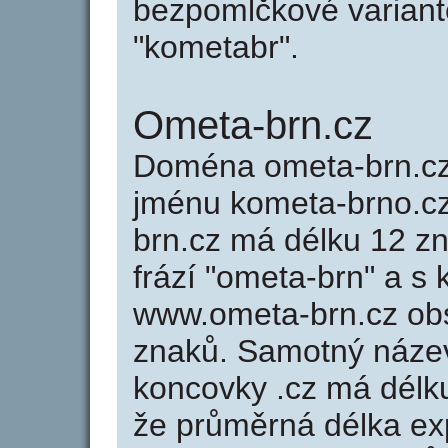
bezpomlčkové variantě
"kometabr".
Ometa-brn.cz
Doména ometa-brn.c
jménu kometa-brno.cz
brn.cz má délku 12 zn
frází "ometa-brn" a s 
www.ometa-brn.cz ob
znaků. Samotný náze
koncovky .cz má délk
že průměrná délka ex