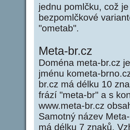
jednu pomlčku, což je
bezpomlčkové variantě
"ometab".
Meta-br.cz
Doména meta-br.cz 
jménu kometa-brno.cz
br.cz má délku 10 zna
frází "meta-br" a s ko
www.meta-br.cz obsa
Samotný název Meta-
má délku 7 znaků. Vz