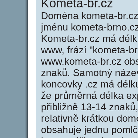
Kometa-br.cz
Doména kometa-br.c
jménu kometa-brno.cz
Kometa-br.cz má délku
www, frází "kometa-br
www.kometa-br.cz ob
znaků. Samotný náze
koncovky .cz má délk
že průměrná délka ex
přibližně 13-14 znaků,
relativně krátkou do
obsahuje jednu pomlčk