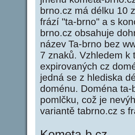
brno.cz má délku 10 z
frází "ta-brno" a s ko
brno.cz obsahuje do
název Ta-brno bez ww
7 znaků. Vzhledem k 
expirovaných cz domén
jedná se z hlediska dé
doménu. Doména ta-b
pomlčku, což je nevý
variantě tabrno.cz s fr
Kometa-b.cz