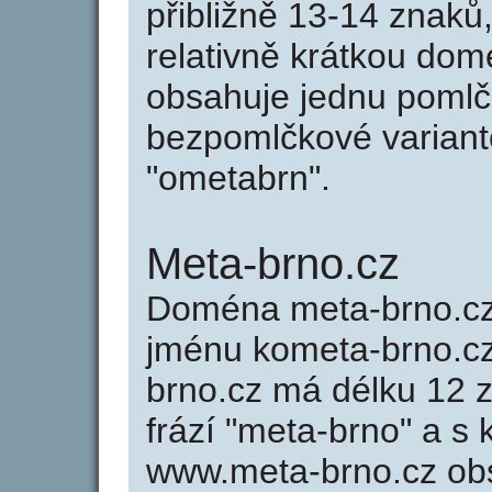
přibližně 13-14 znaků,
relativně krátkou do
obsahuje jednu pomlčk
bezpomlčkové variantě
"ometabrn".
Meta-brno.cz
Doména meta-brno.c
jménu kometa-brno.cz
brno.cz má délku 12 z
frází "meta-brno" a s 
www.meta-brno.cz ob