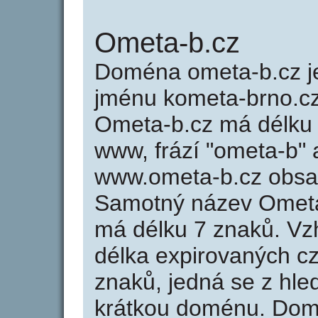
Ometa-b.cz
Doména ometa-b.cz 
jménu kometa-brno.cz 
Ometa-b.cz má délku 
www, frází "ometa-b" 
www.ometa-b.cz obsa
Samotný název Ometa
má délku 7 znaků. Vz
délka expirovaných cz
znaků, jedná se z hled
krátkou doménu. Dom