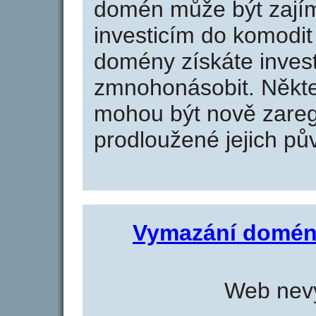
domén může být zajím
investicím do komodit 
domény získáte invest
zmnohonásobit. Někte
mohou být nově zareg
prodloužené jejich pův
Vymazání domén
Web nevy