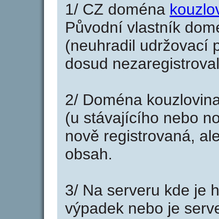
1/ CZ doména
kouzlo
Původní vlastník domé
(neuhradil udržovací p
dosud nezaregistroval
2/ Doména kouzlovina
(u stávajícího nebo n
nově registrovaná, al
obsah.
3/ Na serveru kde je 
výpadek nebo je serve