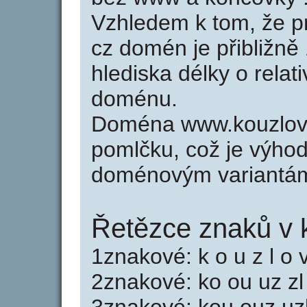
Vzhledem k tom, že p
cz domén je přibližně
hlediska délky o relat
doménu.
Doména www.kouzlovi
pomlčku, což je výho
doménovým variantá
Řetězce znaků v 
1znakové: k o u z l o v
2znakové: ko ou uz zl 