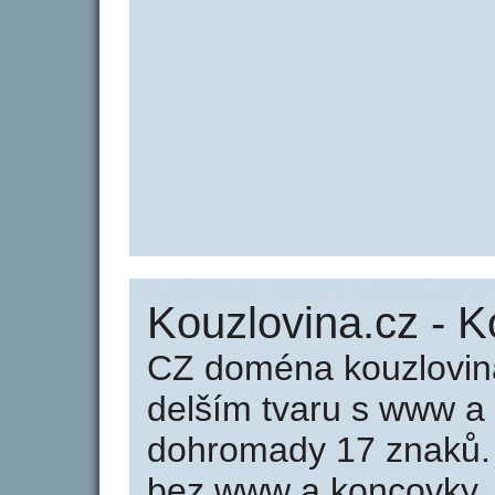
Kouzlovina.cz - K
CZ doména kouzlovina
delším tvaru s www a
dohromady 17 znaků.
bez www a koncovky .