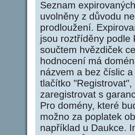
Seznam expirovaných 
uvolněny z důvodu neu
prodloužení. Expirov
jsou roztříděny podle k
součtem hvězdiček ce
hodnocení má doména 
názvem a bez číslic a
tlačítko "Registrovat
zaregistrovat s garan
Pro domény, které bud
možno za poplatek obj
například u Daukce. I