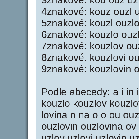
3znakové: kou ouz uzl 
4znakové: kouz ouzl uz
5znakové: kouzl ouzlo 
6znakové: kouzlo ouzlo
7znakové: kouzlov ouz
8znakové: kouzlovi ou
9znakové: kouzlovin o
Podle abecedy: a i in 
kouzlo kouzlov kouzlovi
lovina n na o o ou ouz
ouzlovin ouzlovina ov 
uzlov uzlovi uzlovin uz