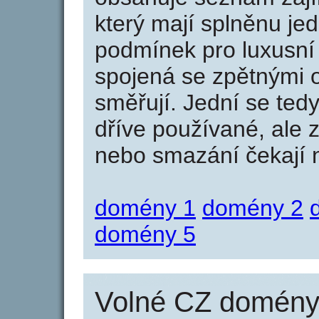
který mají splněnu jed
podmínek pro luxusní 
spojená se zpětnými 
směřují. Jední se tedy
dříve používané, ale 
nebo smazání čekají na
domény 1
domény 2
domény 5
Volné CZ domény 