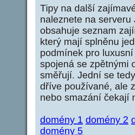
Tipy na další zajíma
naleznete na serveru 
obsahuje seznam zaj
který mají splněnu jed
podmínek pro luxusní 
spojená se zpětnými 
směřují. Jední se tedy
dříve používané, ale 
nebo smazání čekají na
domény 1
domény 2
domény 5