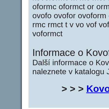
oformc oformct or or
ovofo ovofor ovoform
rmc rmct t v vo vof v
voformct
Informace o Kovo
Další informace o Ko
naleznete v katalogu 
> > >
Kovo