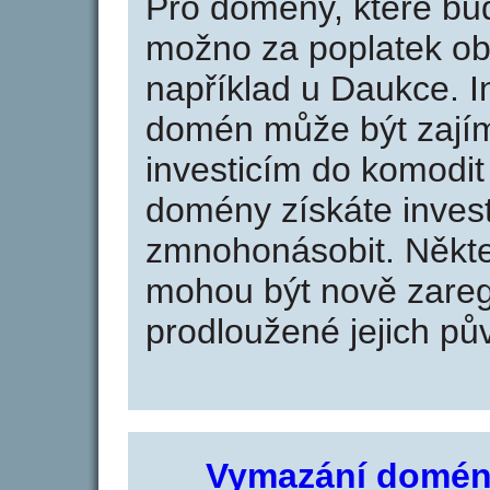
Pro domény, které bud
možno za poplatek obj
například u Daukce. I
domén může být zajím
investicím do komodit 
domény získáte invest
zmnohonásobit. Někte
mohou být nově zareg
prodloužené jejich pův
Vymazání domén