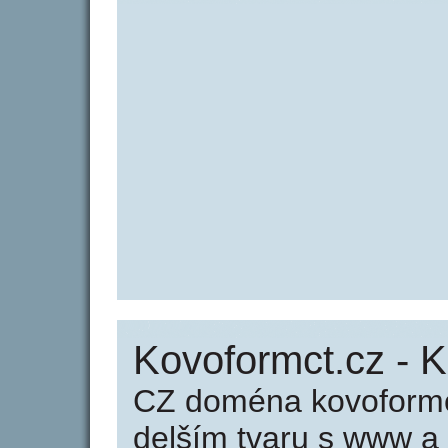
Kovoformct.cz - 
CZ doména kovoformc
delším tvaru s www a