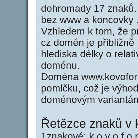
dohromady 17 znaků.
bez www a koncovky .
Vzhledem k tom, že p
cz domén je přibližně
hlediska délky o relat
doménu.
Doména www.kovofor
pomlčku, což je výho
doménovým variantá
Řetězce znaků v 
1znakové: k o v o f o r