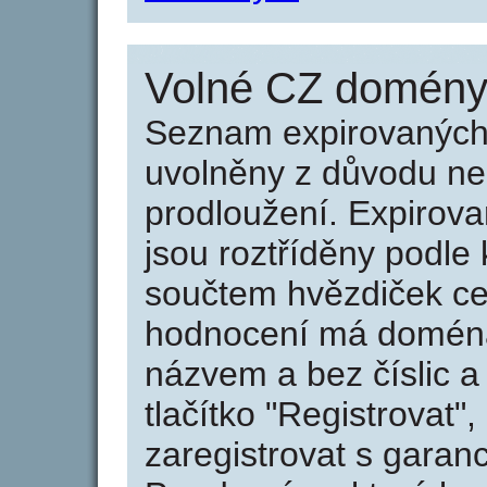
Volné CZ domény 
Seznam expirovaných 
uvolněny z důvodu neu
prodloužení. Expirov
jsou roztříděny podle k
součtem hvězdiček ce
hodnocení má doména 
názvem a bez číslic a
tlačítko "Registrovat
zaregistrovat s garan