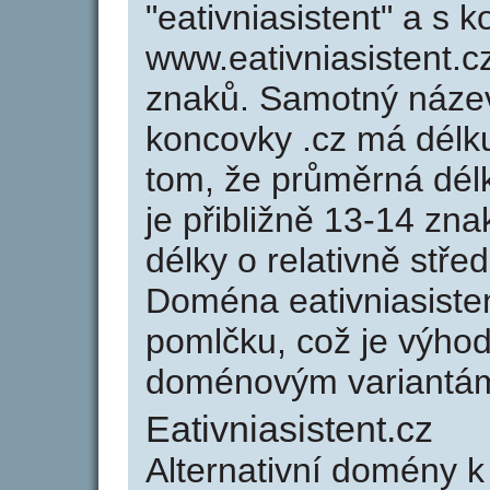
"eativniasistent" a s 
www.eativniasistent.
znaků. Samotný název
koncovky .cz má délk
tom, že průměrná dél
je přibližně 13-14 zna
délky o relativně stř
Doména eativniasiste
pomlčku, což je výho
doménovým variantá
Eativniasistent.cz
Alternativní domény k