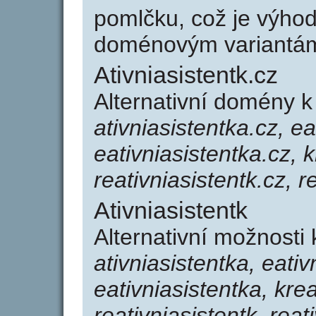
pomlčku, což je výho
doménovým variantá
Ativniasistentk.cz
Alternativní domény k
ativniasistentka.cz, ea
eativniasistentka.cz, k
reativniasistentk.cz, r
Ativniasistentk
Alternativní možnosti 
ativniasistentka, eativ
eativniasistentka, krea
reativniasistentk, reat