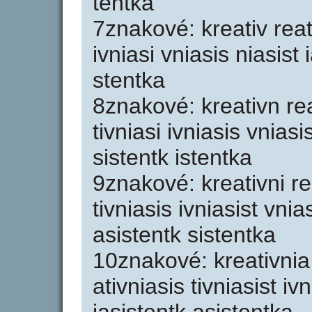
tentka
7znakové: kreativ reati
ivniasi vniasis niasist 
stentka
8znakové: kreativn rea
tivniasi ivniasis vniasi
sistentk istentka
9znakové: kreativni rea
tivniasis ivniasist vnia
asistentk sistentka
10znakové: kreativnia 
ativniasis tivniasist iv