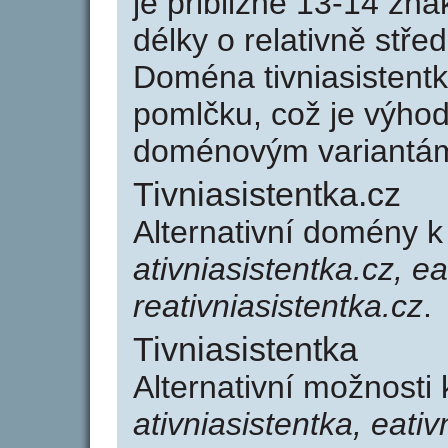
je přibližně 13-14 zna
délky o relativně stř
Doména tivniasistent
pomlčku, což je výho
doménovým variantá
Tivniasistentka.cz
Alternativní domény k
ativniasistentka.cz, ea
reativniasistentka.cz
.
Tivniasistentka
Alternativní možnosti 
ativniasistentka, eativ