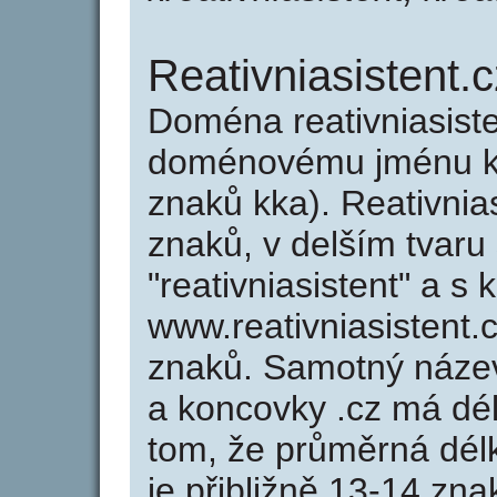
Reativniasistent.c
Doména reativniasist
doménovému jménu kre
znaků kka). Reativnia
znaků, v delším tvaru
"reativniasistent" a s
www.reativniasistent
znaků. Samotný název
a koncovky .cz má dé
tom, že průměrná dél
je přibližně 13-14 zna