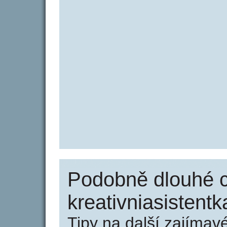
Podobně dlouhé 
kreativniasistentk
Tipy na další zajíma