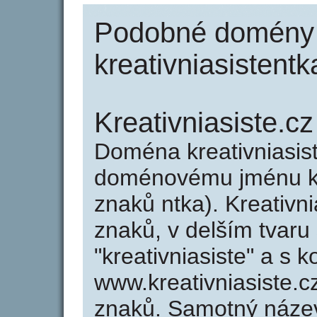
Podobné domény 
kreativniasistentk
Kreativniasiste.cz
Doména kreativniasis
doménovému jménu kre
znaků ntka). Kreativn
znaků, v delším tvaru
"kreativniasiste" a s 
www.kreativniasiste.
znaků. Samotný název