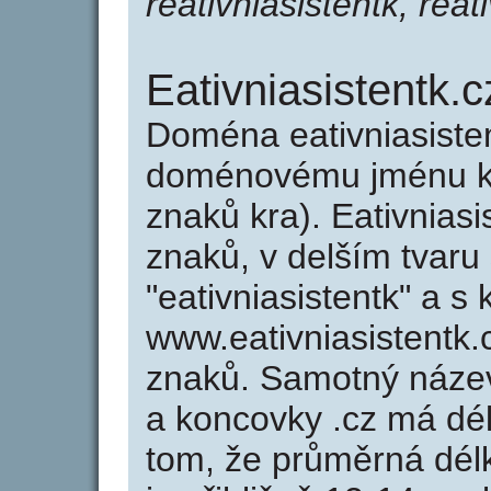
reativniasistentk, reat
Eativniasistentk.c
Doména eativniasiste
doménovému jménu kre
znaků kra). Eativnias
znaků, v delším tvaru
"eativniasistentk" a s
www.eativniasistentk
znaků. Samotný název
a koncovky .cz má dé
tom, že průměrná dél