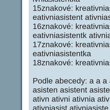
15znakové: kreativnias
eativniasistent ativnia
16znakové: kreativnias
eativniasistentk ativni
17znakové: kreativnias
eativniasistentka
18znakové: kreativnias
Podle abecedy: a a a a
asisten asistent asiste
ativn ativni ativnia ati
ativniasist ativniasiste