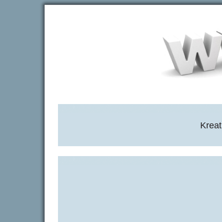
Kreat