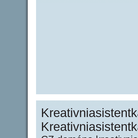
Kreativniasistentk
Kreativniasistent