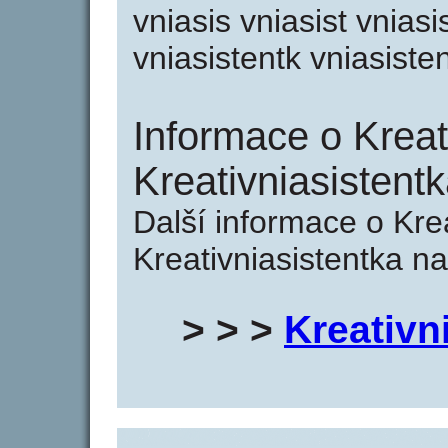
vniasis vniasist vniasi
vniasistentk vniasiste
Informace o Kreat
Kreativniasistentk
Další informace o Krea
Kreativniasistentka na
> > >
Kreativn