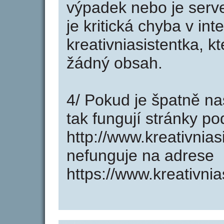
výpadek nebo je serve
je kritická chyba v in
kreativniasistentka, k
žádný obsah.
4/ Pokud je špatně na
tak fungují stránky p
http://www.kreativnia
nefunguje na adrese
https://www.kreativnia