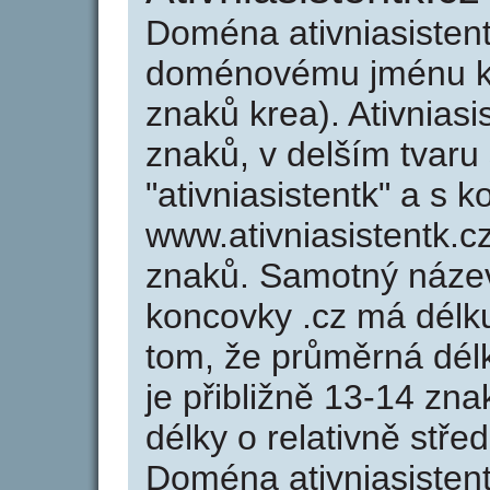
Doména ativniasisten
doménovému jménu kre
znaků krea). Ativnias
znaků, v delším tvaru
"ativniasistentk" a s 
www.ativniasistentk.
znaků. Samotný název
koncovky .cz má délk
tom, že průměrná dél
je přibližně 13-14 zna
délky o relativně stř
Doména ativniasisten