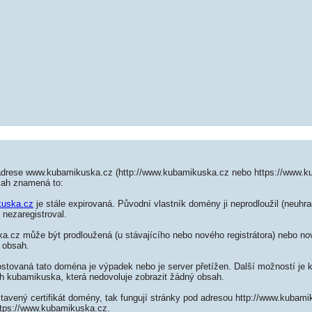
adrese www.kubamikuska.cz (http://www.kubamikuska.cz nebo https://www.k
sah znamená to:
kuska.cz
je stále expirovaná. Původní vlastník domény ji neprodloužil (neuhra
 nezaregistroval.
.cz může být prodloužená (u stávajícího nebo nového registrátora) nebo nov
 obsah.
ostovaná tato doména je výpadek nebo je server přetížen. Další možností je k
ch kubamikuska, která nedovoluje zobrazit žádný obsah.
stavený certifikát domény, tak fungují stránky pod adresou http://www.kubam
ttps://www.kubamikuska.cz.