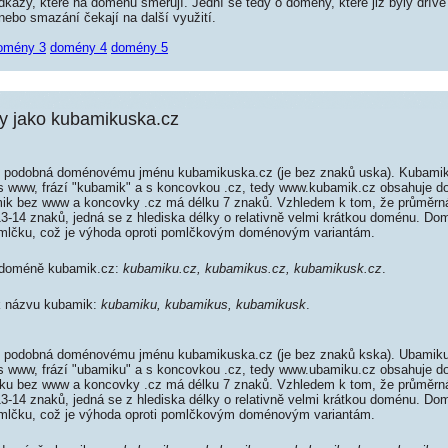
kazy, které na doménu směřují. Jední se tedy o domény, které již byly dříve
ebo smazání čekají na další využití.
omény 3
domény 4
domény 5
 jako kubamikuska.cz
 podobná doménovému jménu kubamikuska.cz (je bez znaků uska). Kubamik
 s www, frází "kubamik" a s koncovkou .cz, tedy www.kubamik.cz obsahuje 
k bez www a koncovky .cz má délku 7 znaků. Vzhledem k tom, že průměrná
13-14 znaků, jedná se z hlediska délky o relativně velmi krátkou doménu. D
mlčku, což je výhoda oproti pomlčkovým doménovým variantám.
k doméně kubamik.cz:
kubamiku.cz, kubamikus.cz, kubamikusk.cz
.
 k názvu kubamik:
kubamiku, kubamikus, kubamikusk
.
 podobná doménovému jménu kubamikuska.cz (je bez znaků kska). Ubamiku
 s www, frází "ubamiku" a s koncovkou .cz, tedy www.ubamiku.cz obsahuje 
u bez www a koncovky .cz má délku 7 znaků. Vzhledem k tom, že průměrná
13-14 znaků, jedná se z hlediska délky o relativně velmi krátkou doménu. D
mlčku, což je výhoda oproti pomlčkovým doménovým variantám.