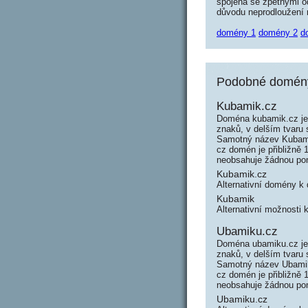
spojená se zpětnými od
důvodu neprodloužení n
domény 1
domény 2
d
Podobné domény
Kubamik.cz
Doména kubamik.cz je
znaků, v delším tvaru
Samotný název Kubami
cz domén je přibližně 
neobsahuje žádnou po
Kubamik.cz
Alternativní domény 
Kubamik
Alternativní možnosti
Ubamiku.cz
Doména ubamiku.cz je
znaků, v delším tvaru
Samotný název Ubamik
cz domén je přibližně 
neobsahuje žádnou po
Ubamiku.cz