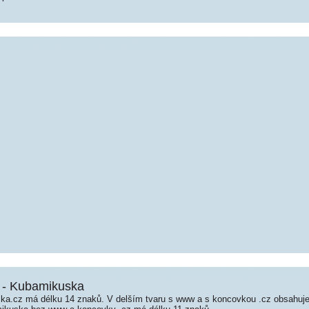
 - Kubamikuska
a.cz má délku 14 znaků. V delším tvaru s www a s koncovkou .cz obsahuj