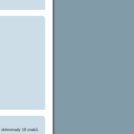
e dohromady 18 znaků.