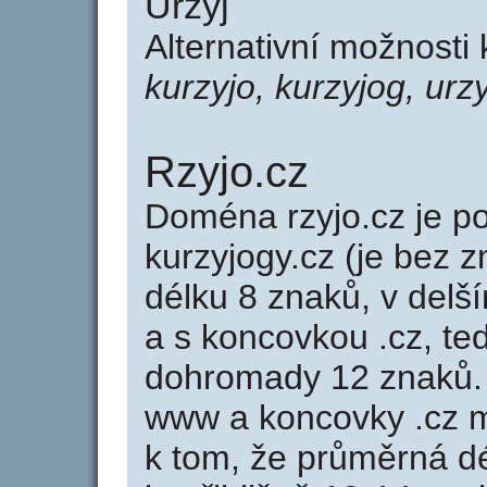
Urzyj
Alternativní možnosti 
kurzyjo, kurzyjog, urz
Rzyjo.cz
Doména rzyjo.cz je 
kurzyjogy.cz (je bez 
délku 8 znaků, v delší
a s koncovkou .cz, te
dohromady 12 znaků.
www a koncovky .cz 
k tom, že průměrná d