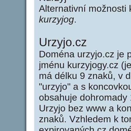
Alternativní možnosti
kurzyjog
.
Urzyjo.cz
Doména urzyjo.cz j
jménu kurzyjogy.cz (j
má délku 9 znaků, v d
"urzyjo" a s koncovko
obsahuje dohromady 
Urzyjo bez www a kon
znaků. Vzhledem k to
expirovaných cz domén