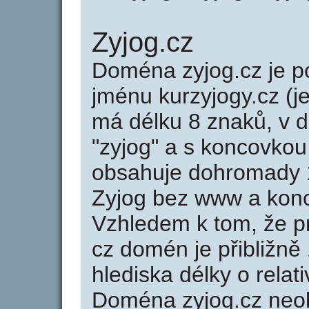
Zyjog.cz
Doména zyjog.cz je
jménu kurzyjogy.cz (j
má délku 8 znaků, v d
"zyjog" a s koncovkou
obsahuje dohromady 
Zyjog bez www a konc
Vzhledem k tom, že p
cz domén je přibližně
hlediska délky o rela
Doména zyjog.cz neo