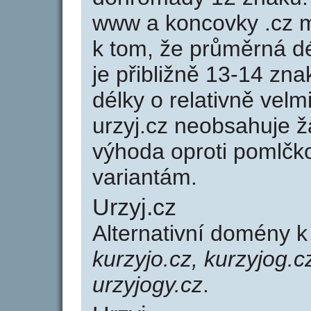
www a koncovky .cz 
k tom, že průměrná d
je přibližně 13-14 zna
délky o relativně ve
urzyj.cz neobsahuje 
výhoda oproti poml
variantám.
Urzyj.cz
Alternativní domény 
kurzyjo.cz, kurzyjog.cz
urzyjogy.cz
.