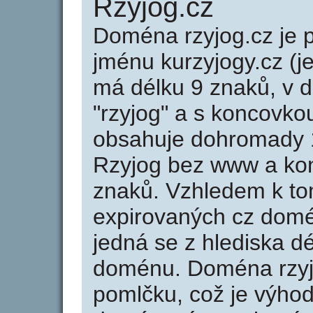
Rzyjog.cz
Doména rzyjog.cz j
jménu kurzyjogy.cz (j
má délku 9 znaků, v d
"rzyjog" a s koncovko
obsahuje dohromady 
Rzyjog bez www a kon
znaků. Vzhledem k to
expirovaných cz domén
jedná se z hlediska dé
doménu. Doména rzyj
pomlčku, což je výho