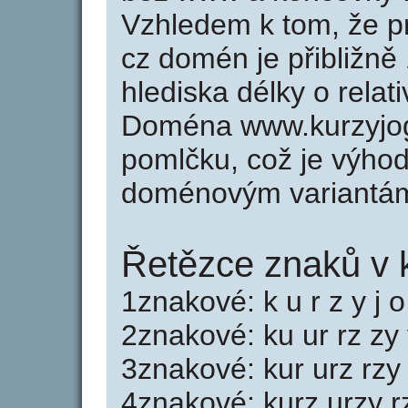
Vzhledem k tom, že p
cz domén je přibližně
hlediska délky o rela
Doména www.kurzyjog
pomlčku, což je výho
doménovým variantá
Řetězce znaků v 
1znakové: k u r z y j o
2znakové: ku ur rz zy 
3znakové: kur urz rzy 
4znakové: kurz urzy rz