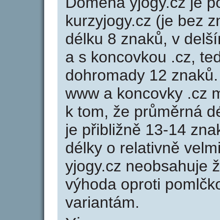
Doména yjogy.cz je
kurzyjogy.cz (je bez 
délku 8 znaků, v delší
a s koncovkou .cz, te
dohromady 12 znaků.
www a koncovky .cz 
k tom, že průměrná d
je přibližně 13-14 zna
délky o relativně ve
yjogy.cz neobsahuje 
výhoda oproti poml
variantám.