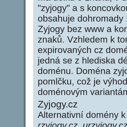
"zyjogy" a s koncovko
obsahuje dohromady 
Zyjogy bez www a kon
znaků. Vzhledem k to
expirovaných cz domén
jedná se z hlediska dé
doménu. Doména zyjo
pomlčku, což je výho
doménovým variantá
Zyjogy.cz
Alternativní domény k
rzyjogy.cz, urzyjogy.c