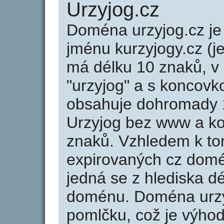
Urzyjog.cz
Doména urzyjog.cz 
jménu kurzyjogy.cz (j
má délku 10 znaků, v 
"urzyjog" a s koncovk
obsahuje dohromady 
Urzyjog bez www a ko
znaků. Vzhledem k to
expirovaných cz domén
jedná se z hlediska dé
doménu. Doména urzy
pomlčku, což je výho