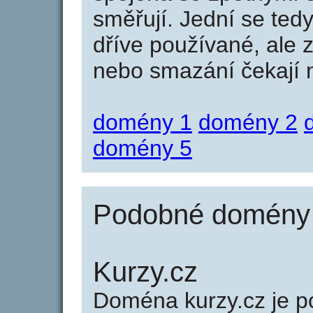
směřují. Jední se tedy
dříve používané, ale 
nebo smazání čekají na
domény 1
domény 2
domény 5
Podobné domény j
Kurzy.cz
Doména kurzy.cz je