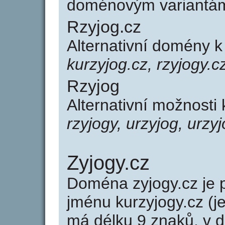
doménovým variantá
Rzyjog.cz
Alternativní domény k
kurzyjog.cz, rzyjogy.c
Rzyjog
Alternativní možnosti
rzyjogy, urzyjog, urzy
Zyjogy.cz
Doména zyjogy.cz j
jménu kurzyjogy.cz (j
má délku 9 znaků, v d