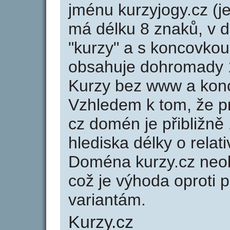
jménu kurzyjogy.cz (j
má délku 8 znaků, v d
"kurzy" a s koncovkou
obsahuje dohromady 
Kurzy bez www a konc
Vzhledem k tom, že p
cz domén je přibližně
hlediska délky o rela
Doména kurzy.cz neo
což je výhoda oprot
variantám.
Kurzy.cz