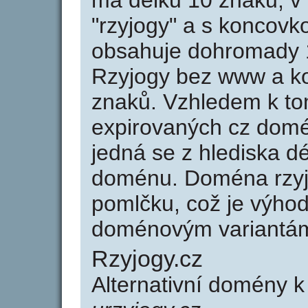
má délku 10 znaků, v 
"rzyjogy" a s koncovk
obsahuje dohromady 
Rzyjogy bez www a ko
znaků. Vzhledem k to
expirovaných cz domén
jedná se z hlediska dé
doménu. Doména rzyj
pomlčku, což je výho
doménovým variantá
Rzyjogy.cz
Alternativní domény k