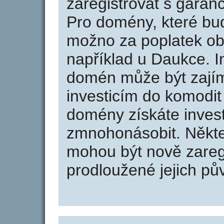
zaregistrovat s garan
Pro domény, které bud
možno za poplatek obj
například u Daukce. I
domén může být zajím
investicím do komodit 
domény získáte invest
zmnohonásobit. Někte
mohou být nově zareg
prodloužené jejich pův