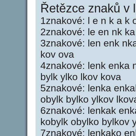
Řetězce znaků v 
1znakové: l e n k a k o
2znakové: le en nk ka 
3znakové: len enk nka
kov ova
4znakové: lenk enka 
bylk ylko lkov kova
5znakové: lenka enka
obylk bylko ylkov lkov
6znakové: lenkak enk
kobylk obylko bylkov 
7znakové: lenkako en