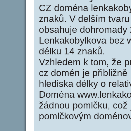
CZ doména lenkakoby
znaků. V delším tvar
obsahuje dohromady 
Lenkakobylkova bez 
délku 14 znaků.
Vzhledem k tom, že p
cz domén je přibližně
hlediska délky o rela
Doména www.lenkakob
žádnou pomlčku, což j
pomlčkovým doménov