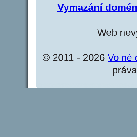
Vymazání domén
Web nevy
© 2011 - 2026
Volné 
práva