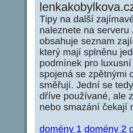
lenkakobylkova.c
Tipy na další zajíma
naleznete na serveru 
obsahuje seznam zaj
který mají splněnu jed
podmínek pro luxusní 
spojená se zpětnými 
směřují. Jední se tedy
dříve používané, ale 
nebo smazání čekají na
domény 1
domény 2