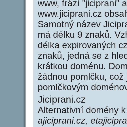
www, frází "jiciprani"
www.jiciprani.cz obs
Samotný název Jicipr
má délku 9 znaků. Vz
délka expirovaných cz
znaků, jedná se z hled
krátkou doménu. Domé
žádnou pomlčku, což j
pomlčkovým doménov
Jiciprani.cz
Alternativní domény k
ajiciprani.cz, etajicipra