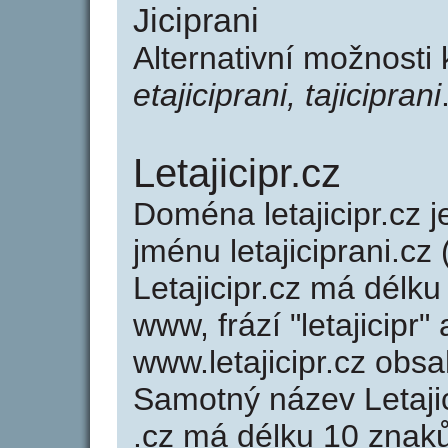
Jiciprani
Alternativní možnosti 
etajiciprani, tajiciprani
Letajicipr.cz
Doména letajicipr.c
jménu letajiciprani.cz 
Letajicipr.cz má délku
www, frází "letajicipr"
www.letajicipr.cz ob
Samotný název Letaji
.cz má délku 10 znak