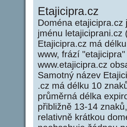
Etajicipra.cz
Doména etajicipra.c
jménu letajiciprani.cz 
Etajicipra.cz má délku
www, frází "etajicipra
www.etajicipra.cz ob
Samotný název Etajic
.cz má délku 10 znak
průměrná délka expir
přibližně 13-14 znaků,
relativně krátkou dom