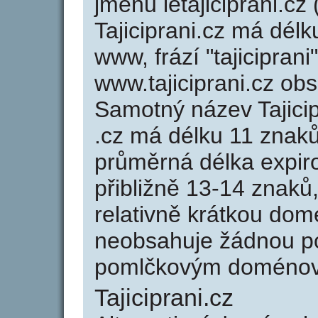
jménu letajiciprani.cz 
Tajiciprani.cz má délk
www, frází "tajicipran
www.tajiciprani.cz o
Samotný název Tajici
.cz má délku 11 znak
průměrná délka expir
přibližně 13-14 znaků,
relativně krátkou dom
neobsahuje žádnou po
pomlčkovým doménov
Tajiciprani.cz