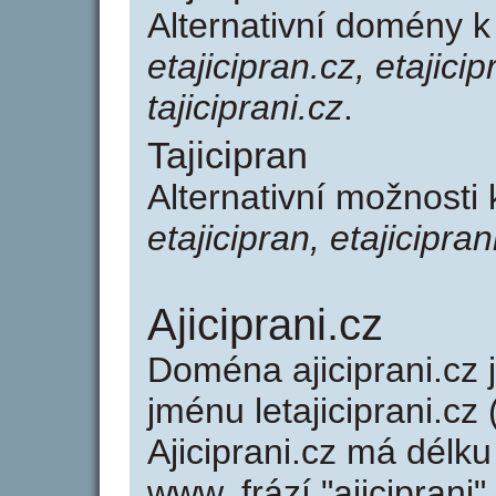
Alternativní domény k
etajicipran.cz, etajicip
tajiciprani.cz
.
Tajicipran
Alternativní možnosti 
etajicipran, etajiciprani
Ajiciprani.cz
Doména ajiciprani.c
jménu letajiciprani.cz 
Ajiciprani.cz má délku
www, frází "ajiciprani