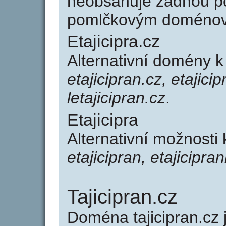
neobsahuje žádnou po
pomlčkovým doménov
Etajicipra.cz
Alternativní domény k
etajicipran.cz, etajicip
letajicipran.cz
.
Etajicipra
Alternativní možnosti 
etajicipran, etajiciprani
Tajicipran.cz
Doména tajicipran.c