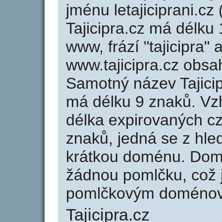
jménu letajiciprani.cz 
Tajicipra.cz má délku 
www, frází "tajicipra"
www.tajicipra.cz obs
Samotný název Tajici
má délku 9 znaků. Vz
délka expirovaných cz
znaků, jedná se z hled
krátkou doménu. Domé
žádnou pomlčku, což j
pomlčkovým doménov
Tajicipra.cz