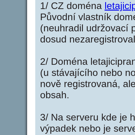
1/ CZ doména
letajici
Původní vlastník domé
(neuhradil udržovací p
dosud nezaregistroval
2/ Doména letajicipra
(u stávajícího nebo n
nově registrovaná, al
obsah.
3/ Na serveru kde je 
výpadek nebo je serve