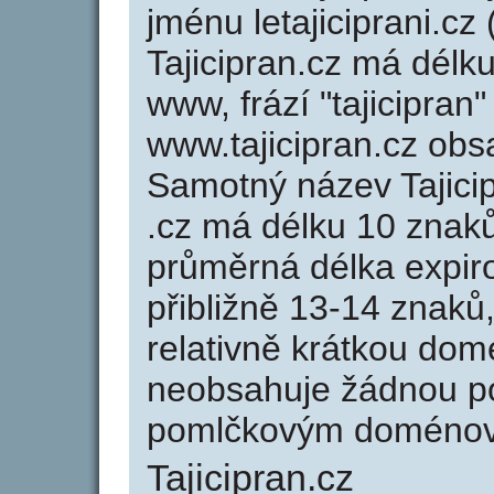
jménu letajiciprani.cz 
Tajicipran.cz má délku
www, frází "tajicipran
www.tajicipran.cz ob
Samotný název Tajici
.cz má délku 10 znak
průměrná délka expir
přibližně 13-14 znaků,
relativně krátkou dom
neobsahuje žádnou po
pomlčkovým doménov
Tajicipran.cz