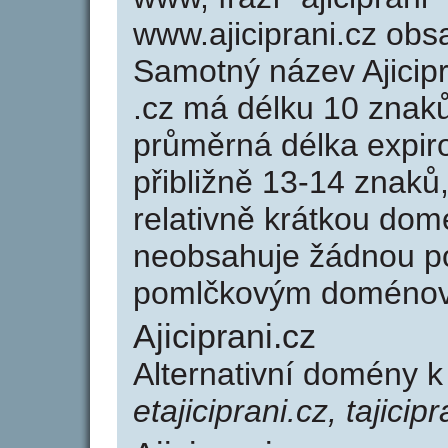
www.ajiciprani.cz ob
Samotný název Ajicip
.cz má délku 10 znak
průměrná délka expir
přibližně 13-14 znaků,
relativně krátkou dom
neobsahuje žádnou po
pomlčkovým doménov
Ajiciprani.cz
Alternativní domény k
etajiciprani.cz, tajicipr