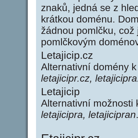
znaků, jedná se z hled
krátkou doménu. Domé
žádnou pomlčku, což j
pomlčkovým doménov
Letajicip.cz
Alternativní domény k
letajicipr.cz, letajicipr
Letajicip
Alternativní možnosti 
letajicipra, letajicipran