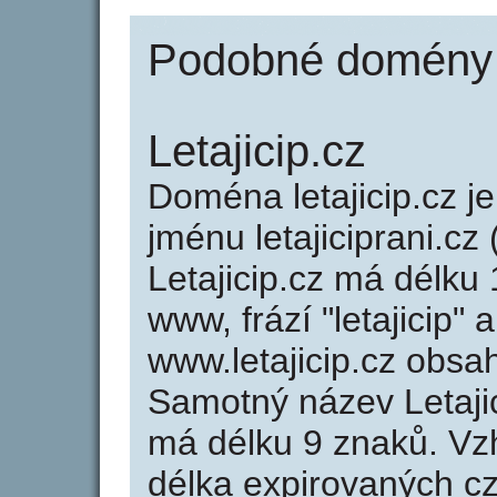
Podobné domény ja
Letajicip.cz
Doména letajicip.cz
jménu letajiciprani.cz 
Letajicip.cz má délku 
www, frází "letajicip" 
www.letajicip.cz obs
Samotný název Letaji
má délku 9 znaků. Vz
délka expirovaných cz