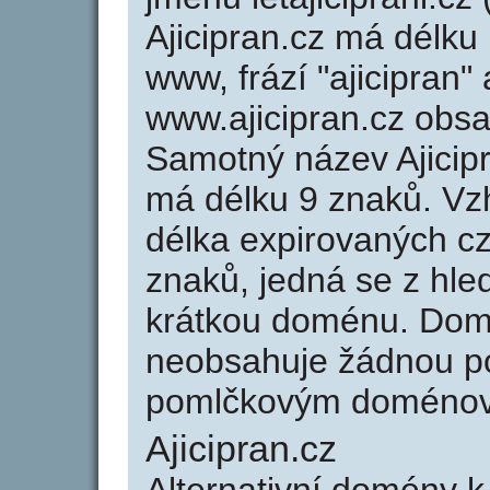
Ajicipran.cz má délku
www, frází "ajicipran"
www.ajicipran.cz obs
Samotný název Ajicip
má délku 9 znaků. Vz
délka expirovaných cz
znaků, jedná se z hled
krátkou doménu. Domé
neobsahuje žádnou po
pomlčkovým doménov
Ajicipran.cz