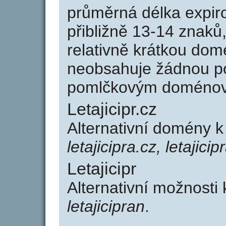
průměrná délka expir
přibližně 13-14 znaků,
relativně krátkou dom
neobsahuje žádnou po
pomlčkovým doménov
Letajicipr.cz
Alternativní domény k 
letajicipra.cz, letajicip
Letajicipr
Alternativní možnosti 
letajicipran
.