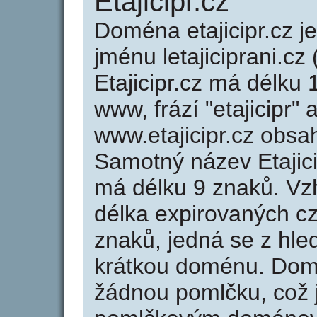
Etajicipr.cz
Doména etajicipr.cz
jménu letajiciprani.cz 
Etajicipr.cz má délku 
www, frází "etajicipr"
www.etajicipr.cz obs
Samotný název Etajic
má délku 9 znaků. Vz
délka expirovaných cz
znaků, jedná se z hled
krátkou doménu. Domé
žádnou pomlčku, což j