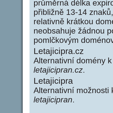
průměrná délka expir
přibližně 13-14 znaků,
relativně krátkou dom
neobsahuje žádnou po
pomlčkovým doménov
Letajicipra.cz
Alternativní domény k
letajicipran.cz
.
Letajicipra
Alternativní možnosti k
letajicipran
.