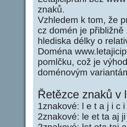
znaků.
Vzhledem k tom, že p
cz domén je přibližně
hlediska délky o rela
Doména www.letajicip
pomlčku, což je výho
doménovým variantá
Řetězce znaků v le
1znakové: l e t a j i c i
2znakové: le et ta aj ji 