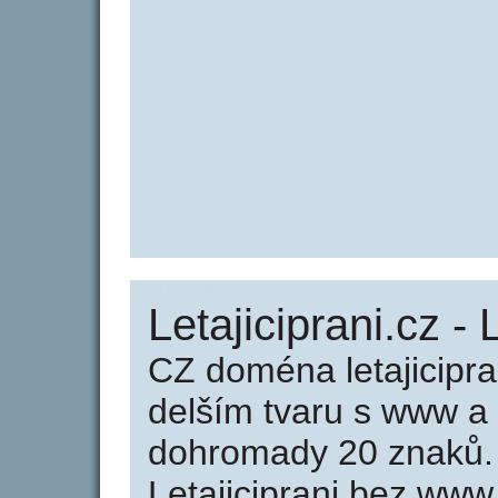
Letajiciprani.cz - 
CZ doména letajicipra
delším tvaru s www a
dohromady 20 znaků.
Letajiciprani bez www