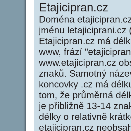
Etajicipran.cz
Doména etajicipran.
jménu letajiciprani.cz 
Etajicipran.cz má délk
www, frází "etajicipra
www.etajicipran.cz o
znaků. Samotný název
koncovky .cz má délk
tom, že průměrná dél
je přibližně 13-14 zna
délky o relativně kr
etajicipran.cz neobsa