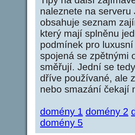
Tipy na další zajíma
naleznete na serveru 
obsahuje seznam zaj
který mají splněnu jed
podmínek pro luxusní 
spojená se zpětnými 
směřují. Jední se tedy
dříve používané, ale 
nebo smazání čekají na
domény 1
domény 2
domény 5