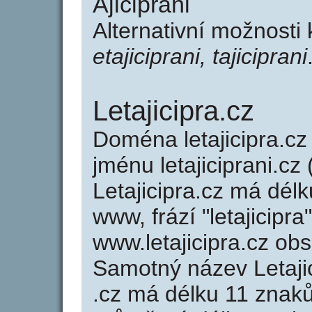
Ajiciprani
Alternativní možnosti 
etajiciprani, tajiciprani
Letajicipra.cz
Doména letajicipra.
jménu letajiciprani.cz 
Letajicipra.cz má délk
www, frází "letajicipr
www.letajicipra.cz o
Samotný název Letaji
.cz má délku 11 znak