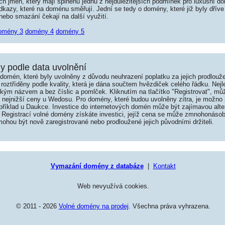
jmen, který mají splněnu jednu z nejdůležitějších podmínek pro luxusní dom
kazy, které na doménu směřují. Jední se tedy o domény, které již byly dříve
ebo smazání čekají na další využití.
omény 3
domény 4
domény 5
 podle data uvolnění
omén, které byly uvolněny z důvodu neuhrazení poplatku za jejich prodlouže
roztříděny podle kvality, která je dána součtem hvězdiček celého řádku. Nej
tkým názvem a bez číslic a pomlček. Kliknutím na tlačítko "Registrovat", m
í nejnižší ceny u Wedosu. Pro domény, které budou uvolněny zítra, je možno 
například u Daukce. Investice do internetových domén může být zajímavou alte
 Registrací volné domény získáte investici, jejíž cena se může zmnohonásob
hou být nově zaregistrované nebo prodloužené jejich původními držiteli.
Vymazání domény z databáze
|
Kontakt
Web nevyužívá cookies.
© 2011 - 2026
Volné domény na prodej
. Všechna práva vyhrazena.