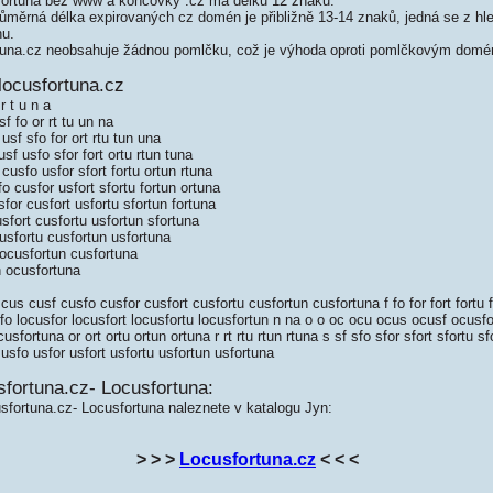
ortuna bez www a koncovky .cz má délku 12 znaků.
měrná délka expirovaných cz domén je přibližně 13-14 znaků, jedná se z hled
nu.
una.cz neobsahuje žádnou pomlčku, což je výhoda oproti pomlčkovým domé
locusfortuna.cz
r t u n a
f fo or rt tu un na
sf sfo for ort rtu tun una
f usfo sfor fort ortu rtun tuna
usfo usfor sfort fortu ortun rtuna
 cusfor usfort sfortu fortun ortuna
or cusfort usfortu sfortun fortuna
sfort cusfortu usfortun sfortuna
usfortu cusfortun usfortuna
ocusfortun cusfortuna
n ocusfortuna
us cusf cusfo cusfor cusfort cusfortu cusfortun cusfortuna f fo for fort fortu fo
fo locusfor locusfort locusfortu locusfortun n na o o oc ocu ocus ocusf ocusf
sfortuna or ort ortu ortun ortuna r rt rtu rtun rtuna s sf sfo sfor sfort sfortu sf
usfo usfor usfort usfortu usfortun usfortuna
fortuna.cz- Locusfortuna:
sfortuna.cz- Locusfortuna naleznete v katalogu Jyn:
> > >
Locusfortuna.cz
< < <