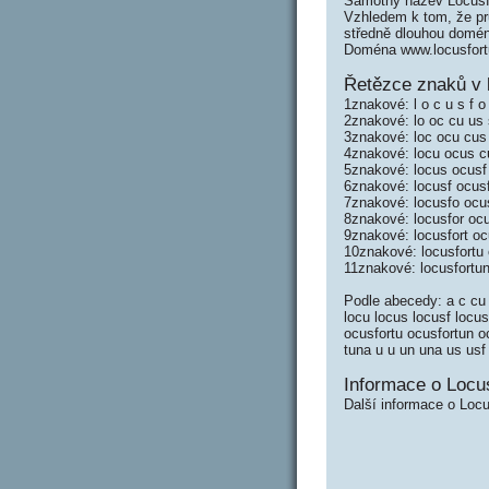
Samotný název Locusf
Vzhledem k tom, že prů
středně dlouhou domé
Doména www.locusfort
Řetězce znaků v 
1znakové: l o c u s f o 
2znakové: lo oc cu us s
3znakové: loc ocu cus u
4znakové: locu ocus cus
5znakové: locus ocusf c
6znakové: locusf ocusfo
7znakové: locusfo ocusf
8znakové: locusfor ocu
9znakové: locusfort oc
10znakové: locusfortu 
11znakové: locusfortu
Podle abecedy: a c cu c
locu locus locusf locus
ocusfortu ocusfortun ocu
tuna u u un una us usf 
Informace o Locus
Další informace o Locu