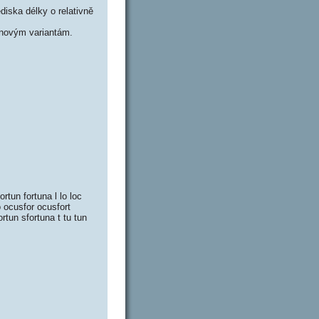
iska délky o relativně
novým variantám.
rtun fortuna l lo loc
o ocusfor ocusfort
ortun sfortuna t tu tun