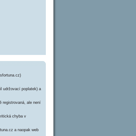
sfortuna.cz)
il udržovací poplatek) a
 registrovaná, ale není
ritická chyba v
ortuna.cz a naopak web