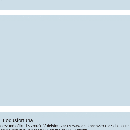
- Locusfortuna
a.cz má délku 15 znaků. V delším tvaru s www a s koncovkou .cz obsahuje