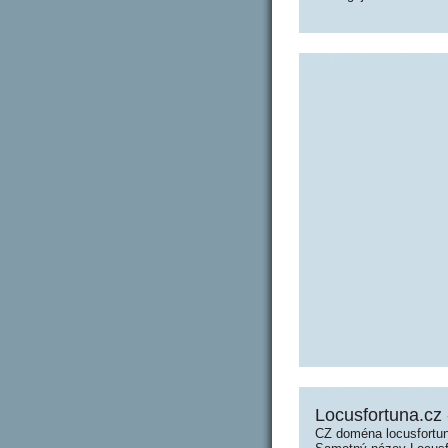
Locusfortuna.cz 
CZ doména locusfortun