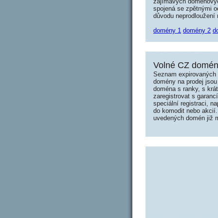
zajímavých doménových 
spojená se zpětnými od
důvodu neprodloužení n
domény 1
domény 2
d
Volné CZ domény
Seznam expirovaných d
domény na prodej jsou 
doména s ranky, s krá
zaregistrovat s garanc
speciální registraci, 
do komodit nebo akcií.
uvedených domén již mo