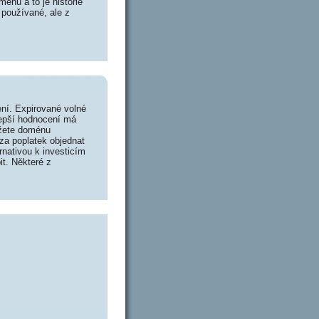
énu a to je historie
 používané, ale z
ní. Expirované volné
lepší hodnocení má
ůžete doménu
za poplatek objednat
rnativou k investicím
it. Některé z