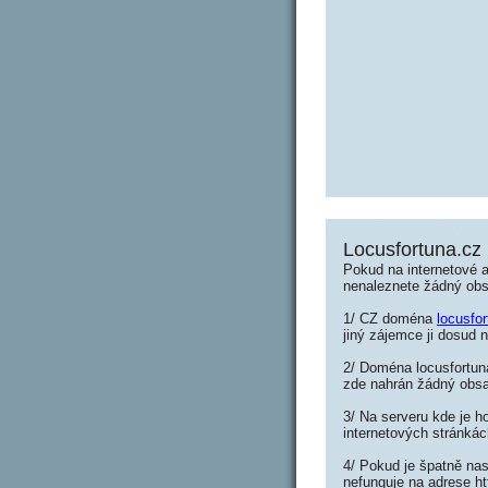
Locusfortuna.cz
Pokud na internetové a
nenaleznete žádný ob
1/ CZ doména
locusfo
jiný zájemce ji dosud n
2/ Doména locusfortuna
zde nahrán žádný obs
3/ Na serveru kde je h
internetových stránkác
4/ Pokud je špatně nas
nefunguje na adrese ht