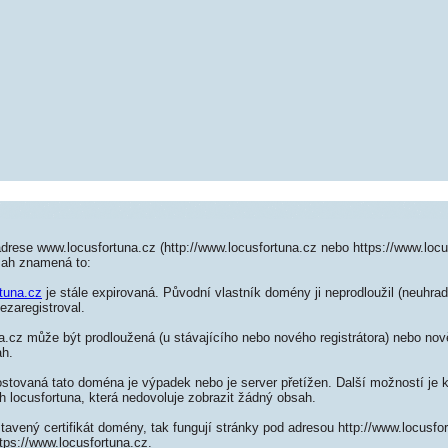
drese www.locusfortuna.cz (http://www.locusfortuna.cz nebo https://www.locu
sah znamená to:
rtuna.cz
je stále expirovaná. Původní vlastník domény ji neprodloužil (neuhrad
ezaregistroval.
.cz může být prodloužená (u stávajícího nebo nového registrátora) nebo nově
ah.
ostovaná tato doména je výpadek nebo je server přetížen. Další možností je k
h locusfortuna, která nedovoluje zobrazit žádný obsah.
tavený certifikát domény, tak fungují stránky pod adresou http://www.locusf
tps://www.locusfortuna.cz.