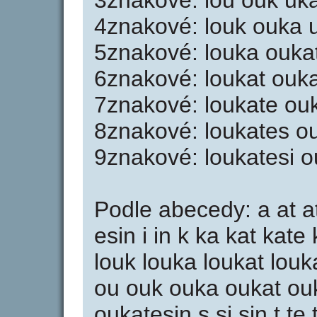
3znakové: lou ouk uka 
4znakové: louk ouka u
5znakové: louka oukat
6znakové: loukat ouka
7znakové: loukate ouk
8znakové: loukates ou
9znakové: loukatesi o
Podle abecedy: a at at
esin i in k ka kat kate 
louk louka loukat louk
ou ouk ouka oukat ou
oukatesin s si sin t te