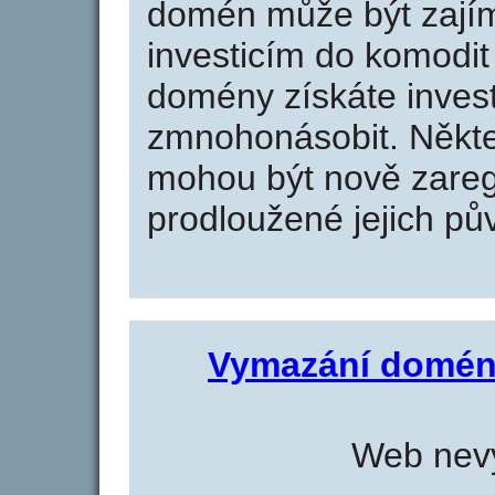
domén může být zajím
investicím do komodit 
domény získáte invest
zmnohonásobit. Někte
mohou být nově zareg
prodloužené jejich pův
Vymazání domén
Web nevy