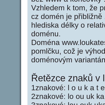
Vzhledem k tom, že p
cz domén je přibližně
hlediska délky o relat
doménu.
Doména www.loukates
pomlčku, což je výho
doménovým variantá
Řetězce znaků v l
1znakové: l o u k a t e
2znakové: lo ou uk ka a