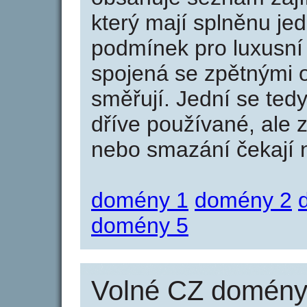
který mají splněnu jed
podmínek pro luxusní 
spojená se zpětnými 
směřují. Jední se tedy
dříve používané, ale 
nebo smazání čekají na
domény 1
domény 2
domény 5
Volné CZ domény 