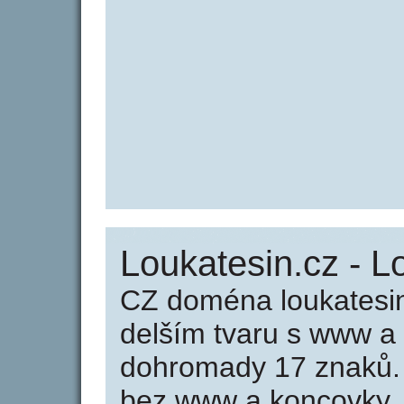
Loukatesin.cz - L
CZ doména loukatesin
delším tvaru s www a
dohromady 17 znaků.
bez www a koncovky .