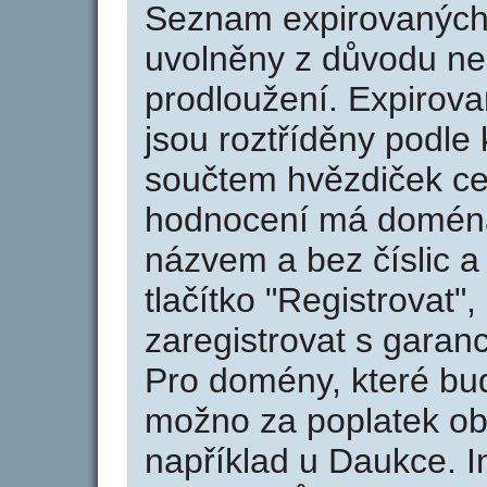
Seznam expirovaných 
uvolněny z důvodu neu
prodloužení. Expirov
jsou roztříděny podle k
součtem hvězdiček ce
hodnocení má doména 
názvem a bez číslic a
tlačítko "Registrovat
zaregistrovat s garan
Pro domény, které bud
možno za poplatek obj
například u Daukce. I