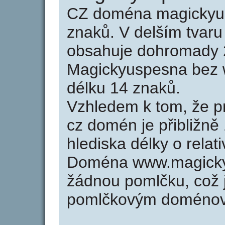
CZ doména magickyus
znaků. V delším tvar
obsahuje dohromady 
Magickyuspesna bez 
délku 14 znaků.
Vzhledem k tom, že p
cz domén je přibližně
hlediska délky o rela
Doména www.magicky
žádnou pomlčku, což j
pomlčkovým doménov