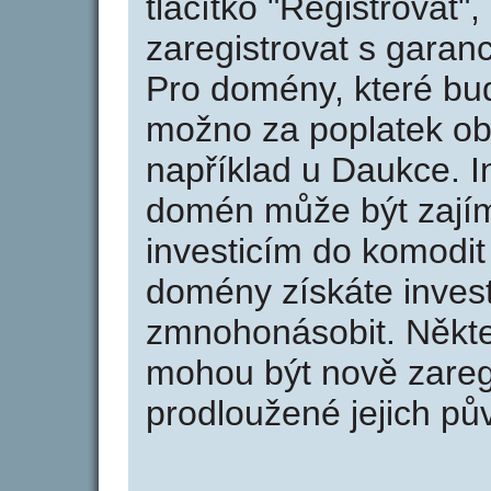
tlačítko "Registrovat
zaregistrovat s garan
Pro domény, které bud
možno za poplatek obj
například u Daukce. I
domén může být zajím
investicím do komodit 
domény získáte invest
zmnohonásobit. Někte
mohou být nově zareg
prodloužené jejich pův