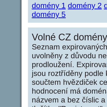
domény 1
domény 2
domény 5
Volné CZ domény 
Seznam expirovaných 
uvolněny z důvodu neu
prodloužení. Expirov
jsou roztříděny podle k
součtem hvězdiček ce
hodnocení má doména 
názvem a bez číslic a