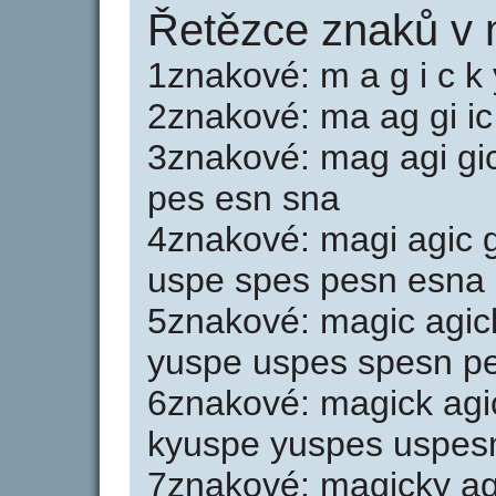
Řetězce znaků v
1znakové: m a g i c k 
2znakové: ma ag gi ic
3znakové: mag agi gic
pes esn sna
4znakové: magi agic g
uspe spes pesn esna
5znakové: magic agick
yuspe uspes spesn p
6znakové: magick agi
kyuspe yuspes uspes
7znakové: magicky ag