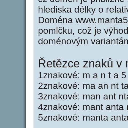
hlediska délky o rela
Doména www.manta5.
pomlčku, což je výho
doménovým variantá
Řetězce znaků v 
1znakové: m a n t a 5
2znakové: ma an nt t
3znakové: man ant nt
4znakové: mant anta 
5znakové: manta ant