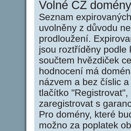
Volné CZ domény 
Seznam expirovaných 
uvolněny z důvodu neu
prodloužení. Expirov
jsou roztříděny podle k
součtem hvězdiček ce
hodnocení má doména 
názvem a bez číslic a
tlačítko "Registrovat
zaregistrovat s garan
Pro domény, které bud
možno za poplatek obj