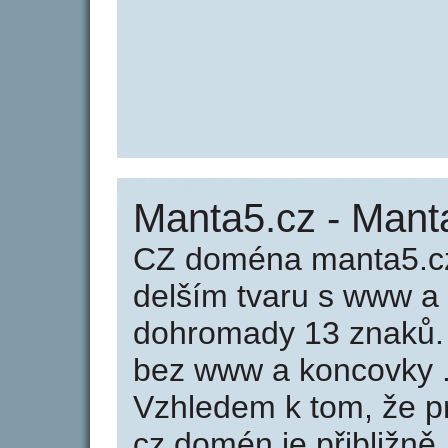
Manta5.cz - Mant
CZ doména manta5.cz
delším tvaru s www a
dohromady 13 znaků.
bez www a koncovky .
Vzhledem k tom, že p
cz domén je přibližně