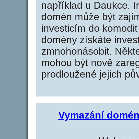
například u Daukce. I
domén může být zajím
investicím do komodit 
domény získáte invest
zmnohonásobit. Někte
mohou být nově zareg
prodloužené jejich pův
Vymazání domén