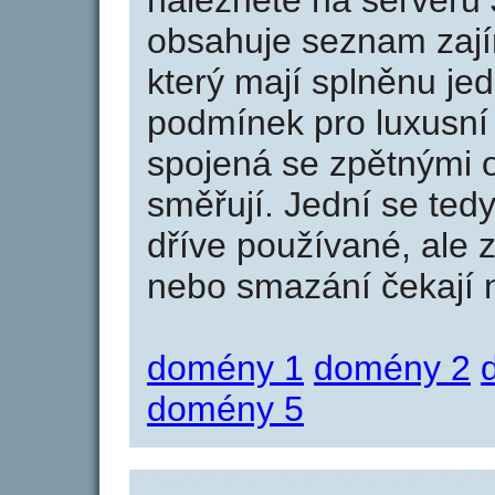
naleznete na serveru 
obsahuje seznam zaj
který mají splněnu jed
podmínek pro luxusní 
spojená se zpětnými 
směřují. Jední se tedy
dříve používané, ale 
nebo smazání čekají na
domény 1
domény 2
domény 5