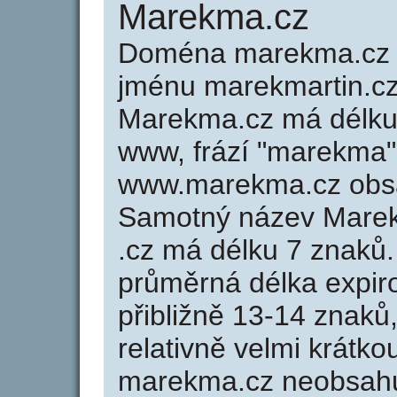
Marekma.cz
Doména marekma.cz 
jménu marekmartin.cz 
Marekma.cz má délku 
www, frází "marekma" 
www.marekma.cz obsa
Samotný název Mare
.cz má délku 7 znaků
průměrná délka expir
přibližně 13-14 znaků,
relativně velmi krát
marekma.cz neobsahu