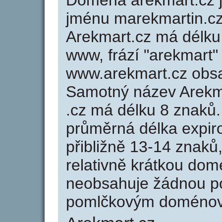
Doména arekmart.cz
jménu marekmartin.cz 
Arekmart.cz má délku 
www, frází "arekmart"
www.arekmart.cz obs
Samotný název Arekm
.cz má délku 8 znaků
průměrná délka expir
přibližně 13-14 znaků,
relativně krátkou do
neobsahuje žádnou po
pomlčkovým doménov