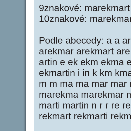
9znakové: marekmart 
10znakové: marekmart
Podle abecedy: a a a
arekmar arekmart arek
artin e ek ekm ekma 
ekmartin i in k km km
m m ma ma mar mar 
marekma marekmar m
marti martin n r r re
rekmart rekmarti rekmarti