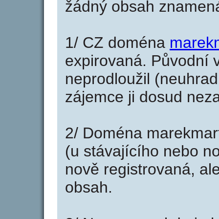
žádný obsah znamená
1/ CZ doména
marekm
expirovaná. Původní v
neprodloužil (neuhradi
zájemce ji dosud neza
2/ Doména marekmart
(u stávajícího nebo n
nově registrovaná, al
obsah.