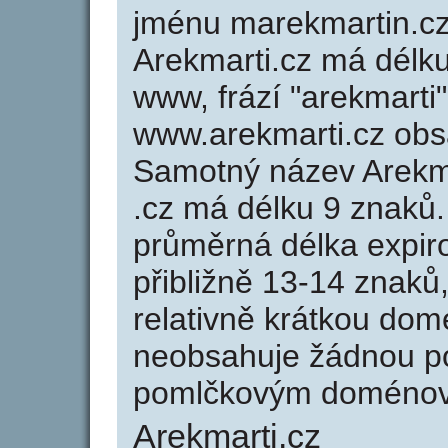
jménu marekmartin.cz
Arekmarti.cz má délku
www, frází "arekmarti"
www.arekmarti.cz ob
Samotný název Arekm
.cz má délku 9 znaků
průměrná délka expir
přibližně 13-14 znaků,
relativně krátkou do
neobsahuje žádnou po
pomlčkovým doménov
Arekmarti.cz