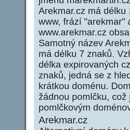
jménu marekmartin.cz 
Arekmar.cz má délku 1
www, frází "arekmar" 
www.arekmar.cz obsa
Samotný název Arekm
má délku 7 znaků. Vz
délka expirovaných cz
znaků, jedná se z hled
krátkou doménu. Dom
žádnou pomlčku, což j
pomlčkovým doménov
Arekmar.cz