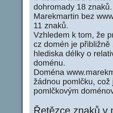
dohromady 18 znaků.
Marekmartin bez www
11 znaků.
Vzhledem k tom, že p
cz domén je přibližně
hlediska délky o relat
doménu.
Doména www.marekma
žádnou pomlčku, což j
pomlčkovým doménov
Řetězce znaků v 