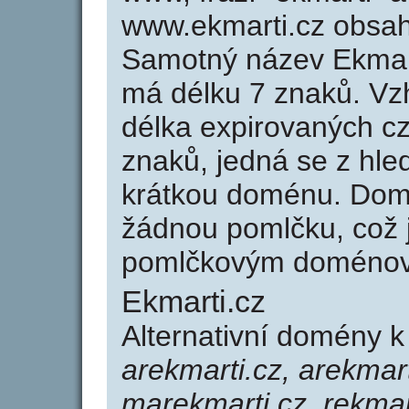
www.ekmarti.cz obsa
Samotný název Ekmar
má délku 7 znaků. Vz
délka expirovaných cz
znaků, jedná se z hled
krátkou doménu. Dom
žádnou pomlčku, což j
pomlčkovým doménov
Ekmarti.cz
Alternativní domény 
arekmarti.cz, arekmart
marekmarti.cz, rekmar