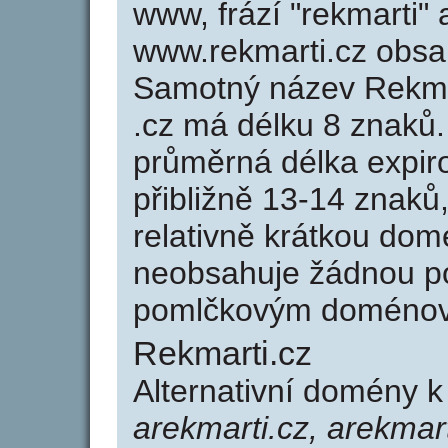
www, frází "rekmarti" 
www.rekmarti.cz obs
Samotný název Rekma
.cz má délku 8 znaků
průměrná délka expir
přibližně 13-14 znaků,
relativně krátkou do
neobsahuje žádnou po
pomlčkovým doménov
Rekmarti.cz
Alternativní domény k
arekmarti.cz, arekmar