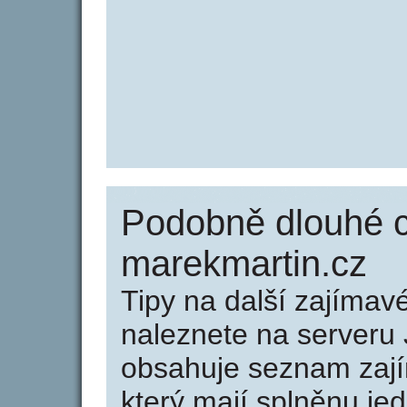
Podobně dlouhé 
marekmartin.cz
Tipy na další zajíma
naleznete na serveru 
obsahuje seznam zaj
který mají splněnu jed