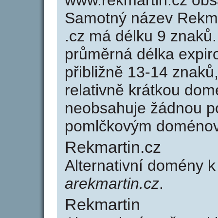
www.rekmartin.cz ob
Samotný název Rekma
.cz má délku 9 znaků
průměrná délka expir
přibližně 13-14 znaků,
relativně krátkou do
neobsahuje žádnou po
pomlčkovým doménov
Rekmartin.cz
Alternativní domény k
arekmartin.cz
.
Rekmartin