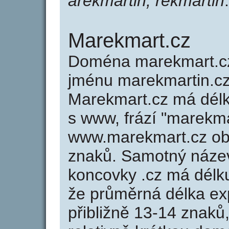
arekmartin, rekmartin
.
Marekmart.cz
Doména marekmart.c
jménu marekmartin.cz 
Marekmart.cz má délk
s www, frází "marekma
www.marekmart.cz ob
znaků. Samotný náze
koncovky .cz má délk
že průměrná délka ex
přibližně 13-14 znaků,