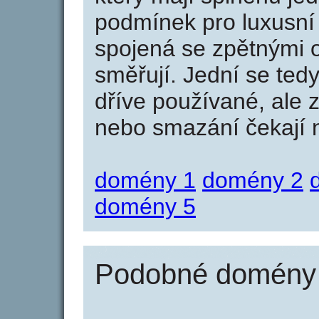
podmínek pro luxusní 
spojená se zpětnými 
směřují. Jední se tedy
dříve používané, ale 
nebo smazání čekají na
domény 1
domény 2
domény 5
Podobné domény 