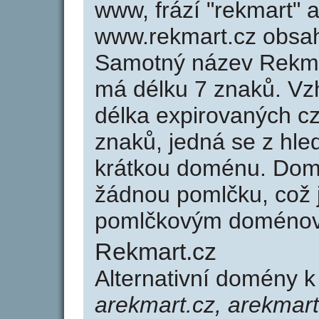
www, frází "rekmart" 
www.rekmart.cz obsa
Samotný název Rekma
má délku 7 znaků. Vz
délka expirovaných cz
znaků, jedná se z hled
krátkou doménu. Dom
žádnou pomlčku, což j
pomlčkovým doménov
Rekmart.cz
Alternativní domény 
arekmart.cz, arekmarti